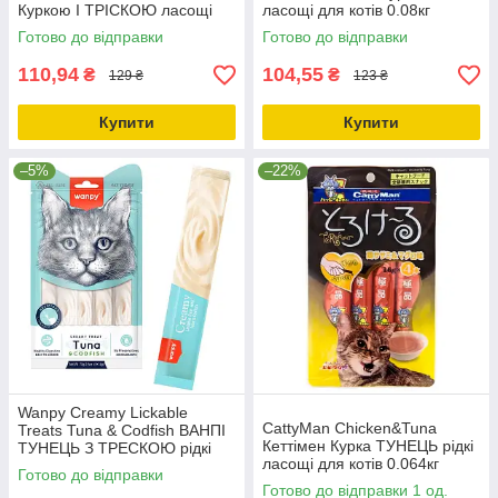
Куркою І ТРІСКОЮ ласощі
ласощі для котів 0.08кг
для котів 0.08кг
Готово до відправки
Готово до відправки
110,94
104,55
₴
₴
129 ₴
123 ₴
Купити
Купити
–5%
–22%
Wanpy Creamy Lickable
CattyMan Chicken&Tuna
Treats Tuna & Codfish ВАНПІ
Кеттімен Курка ТУНЕЦЬ рідкі
ТУНЕЦЬ З ТРЕСКОЮ рідкі
ласощі для котів 0.064кг
ласощі для котів 0.07кг
Готово до відправки
Готово до відправки 1 од.