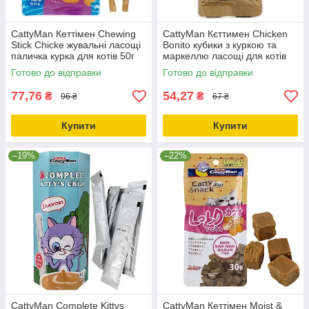
CattyMan Кеттімен Chewing
CattyMan Кєттимен Chicken
Stick Chicke жувальні ласощі
Bonito кубики з куркою та
паличка курка для котів 50г
маркеллю ласощі для котів
(Z1573)
Кеттімен 30 г (82122)
Готово до відправки
Готово до відправки
77,76
54,27
₴
₴
96 ₴
67 ₴
Купити
Купити
–19%
–22%
CattyMan Complete Kittys
CattyMan Кеттімен Moist &