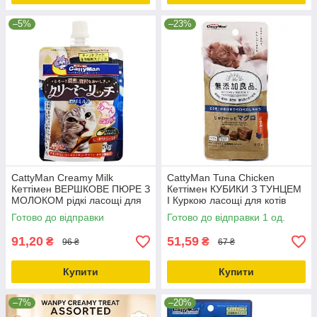
–5%
–23%
CattyMan Creamy Milk
CattyMan Tuna Chicken
Кеттімен ВЕРШКОВЕ ПЮРЕ З
Кеттімен КУБИКИ З ТУНЦЕМ
МОЛОКОМ рідкі ласощі для
І Куркою ласощі для котів
котів 0.07кг
0.03кг
Готово до відправки
Готово до відправки 1 од.
91,20
51,59
₴
₴
96 ₴
67 ₴
Купити
Купити
–7%
–20%