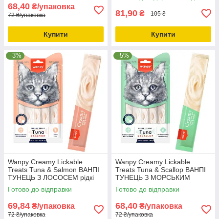
68,40
₴/упаковка
81,90
₴
105 ₴
72 ₴/упаковка
Купити
Купити
–3%
–5%
Wanpy Creamy Lickable
Wanpy Creamy Lickable
Treats Tuna & Salmon ВАНПІ
Treats Tuna & Scallop ВАНПІ
ТУНЕЦЬ З ЛОСОСЕМ рідкі
ТУНЕЦЬ З МОРСЬКИМ
ласощі для котів 0.07кг
гребінцем рідкі ласощі для
Готово до відправки
Готово до відправки
котів 0.07кг
69,84
68,40
₴/упаковка
₴/упаковка
72 ₴/упаковка
72 ₴/упаковка