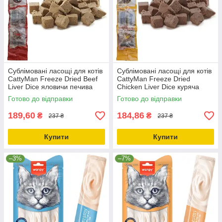
Сублімовані ласощі для котів
Сублімовані ласощі для котів
CattyMan Freeze Dried Beef
CattyMan Freeze Dried
Liver Dice яловичи печива
Chicken Liver Dice куряча
печінка (Z1590)
печінка (Z1591)
Готово до відправки
Готово до відправки
189,60
184,86
₴
₴
237 ₴
237 ₴
Купити
Купити
–3%
–7%