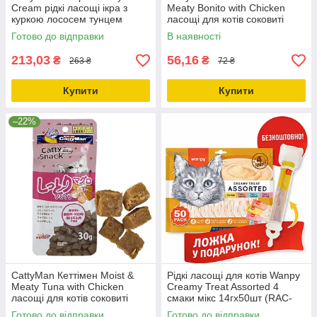
Cream рідкі ласощі ікра з
Meaty Bonito with Chicken
куркою лососем тунцем
ласощі для котів соковиті
яловичиною качкою для котів
кубики макрель курка 30г
Готово до відправки
В наявності
Z1645
(82165)
213,03
56,16
₴
₴
263 ₴
72 ₴
Купити
Купити
–22%
CattyMan Кеттімен Moist &
Рідкі ласощі для котів Wanpy
Meaty Tuna with Chicken
Creamy Treat Assorted 4
ласощі для котів соковиті
смаки мікс 14гх50шт (RAC-
кубики тунець курка 30г
MIX)
Готово до відправки
Готово до відправки