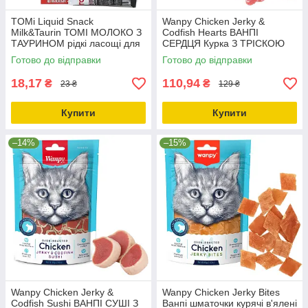
TOMi Liquid Snack
Wanpy Chicken Jerky &
Milk&Taurin ТОМІ МОЛОКО З
Codfish Hearts ВАНПІ
ТАУРИНОМ рідкі ласощі для
СЕРДЦЯ Курка З ТРІСКОЮ
котів
ласощі для котів 0.08кг
Готово до відправки
Готово до відправки
18,17
110,94
₴
₴
23 ₴
129 ₴
Купити
Купити
–14%
–15%
Wanpy Chicken Jerky &
Wanpy Chicken Jerky Bites
Codfish Sushi ВАНПІ СУШІ З
Ванпі шматочки курячі в'ялені