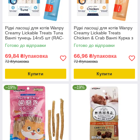
Рідкі ласощі для котів Wanpy
Рідкі ласощі для котів Wanpy
Creamy Lickable Treats Tuna
Creamy Lickable Treats
Ванпі тунець 14гх5 шт (RAC-
Chicken & Crab Ванпі Курка з
54)
крабом 14г*5 шт (RAC-56)
Готово до відправки
Готово до відправки
69,84
66,96
₴/упаковка
₴/упаковка
72 ₴/упаковка
72 ₴/упаковка
Купити
Купити
–19%
–19%