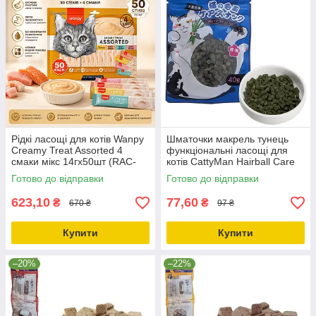
Рідкі ласощі для котів Wanpy
Шматочки макрель тунець
Creamy Treat Assorted 4
функціональні ласощі для
смаки мікс 14гх50шт (RAC-
котів CattyMan Hairball Care
MIX)
Monito&Tuna Bits (Z1572)
Готово до відправки
Готово до відправки
623,10
77,60
₴
₴
670 ₴
97 ₴
Купити
Купити
–20%
–22%