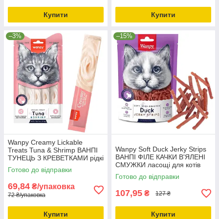
Купити
Купити
–3%
–15%
Wanpy Creamy Lickable
Wanpy Soft Duck Jerky Strips
Treats Tuna & Shrimp ВАНПІ
ВАНПІ ФІЛЕ КАЧКИ В'ЯЛЕНІ
ТУНЕЦЬ З КРЕВЕТКАМИ рідкі
СМУЖКИ ласощі для котів
ласощі для котів 0.07кг
Готово до відправки
0.08кг
Готово до відправки
69,84
₴/упаковка
107,95
₴
127 ₴
72 ₴/упаковка
Купити
Купити