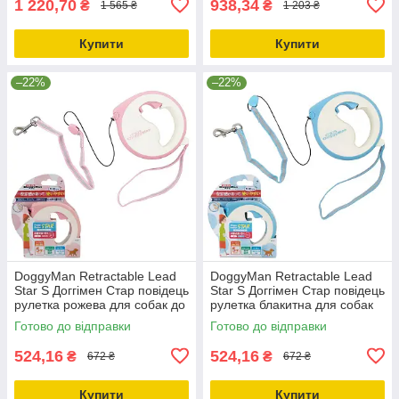
1 220,70
938,34
₴
₴
1 565 ₴
1 203 ₴
Купити
Купити
–22%
–22%
DoggyMan Retractable Lead
DoggyMan Retractable Lead
Star S Доггімен Стар повідець
Star S Доггімен Стар повідець
рулетка рожева для собак до
рулетка блакитна для собак
10кг, трос 5м (92614)
до 10кг, трос 5м (92615)
Готово до відправки
Готово до відправки
524,16
524,16
₴
₴
672 ₴
672 ₴
Купити
Купити