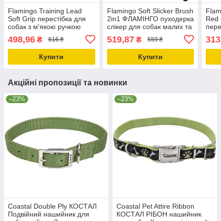
Flamingo Training Lead
Flamingo Soft Slicker Brush
Flam
Soft Grip перестібка для
2in1 ФЛАМІНГО пуходерка
Red
собак з м'якою ручкою
слікер для собак малих та
пере
Червоно-чорний | 2 м 20
середніх порід 2в1 м'яка
кара
498,96
519,87
313
₴
₴
616 ₴
559 ₴
мм
2 м 
Купити
Купити
Акційні пропозиції та новинки
–23%
–23%
Coastal Double Ply КОСТАЛ
Coastal Pet Attire Ribbon
Подвійний нашийник для
КОСТАЛ РІБОН нашийник