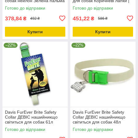
собак нейлон Зелена пальма
для собак Коричневі лапки |
| 2.5х65см
1.6х20-30см
Готово до відправки
Готово до відправки
378,84
451,22
₴
₴
492 ₴
586 ₴
Купити
Купити
–22%
–22%
Davis FurEver Brite Safety
Davis FurEver Brite Safety
Collar ДЕВІС нашийникщо
Collar ДЕВІС нашийникщо
світиться для собак 61л
світиться для собак 48л
Готово до відправки
Готово до відправки