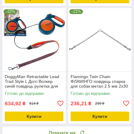
–22%
–21%
DoggyMan Retractable Lead
Flamingo Twin Chain
Trad Style L Доггі Волкер
ФЛАМІНГО повідець спарка
синій повідець рулетка для
для собак метал 2.5 мм 2х30
собак до 30кг, трос 5м
см
Готово до відправки
Готово до відправки
(92627)
634,92
236,21
₴
₴
814 ₴
299 ₴
Купити
Купити
Показати ще