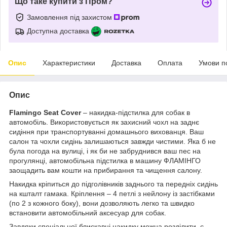
Що таке купити з Пром?
Замовлення під захистом
Доступна доставка
Опис
Характеристики
Доставка
Оплата
Умови п
Опис
Flamingo Seat Cover
– накидка-підстилка для собак в
автомобіль. Використовується як захисний чохл на заднє
сидіння при транспортуванні домашнього вихованця. Ваш
салон та чохли сидінь залишаються завжди чистими. Яка б не
була погода на вулиці, і як би не забруднився ваш пес на
прогулянці, автомобільна підстилка в машину ФЛАМІНГО
заощадить вам кошти на прибирання та чищення салону.
Накидка кріпиться до підголівників заднього та передніх сидінь
на кшталт гамака. Кріплення – 4 петлі з нейлону із застібками
(по 2 з кожного боку), вони дозволяють легко та швидко
встановити автомобільний аксесуар для собак.
Завдяки спеціальної блискавці накидку можна розділити, є