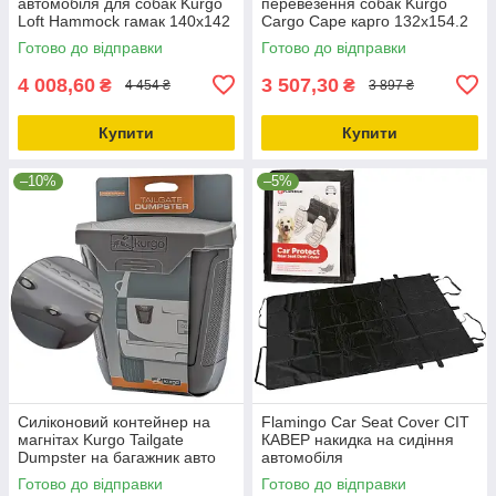
автомобіля для собак Kurgo
перевезення собак Kurgo
Loft Hammock гамак 140х142
Cargo Cape карго 132х154.2
см (K01308)
см (K01107)
Готово до відправки
Готово до відправки
4 008,60
3 507,30
₴
₴
4 454 ₴
3 897 ₴
Купити
Купити
–10%
–5%
Силіконовий контейнер на
Flamingo Car Seat Cover СІТ
магнітах Kurgo Tailgate
КАВЕР накидка на сидіння
Dumpster на багажник авто
автомобіля
13,5 х6, 5х15 см (K01798)
водовідштовхувальне
Готово до відправки
Готово до відправки
полотно 220х150см