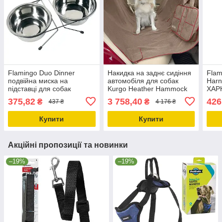
Flamingo Duo Dinner
Накидка на заднє сидіння
Flam
подвійна миска на
автомобіля для собак
Har
підставці для собак
Kurgo Heather Hammock
ХАР
нержавіюча сталь 0.75 |
гамак 140х142 см
авто
375,82
3 758,40
426
₴
₴
437 ₴
4 176 ₴
2х750 мл; d=2х14 см
(K01597)
24 к
Купити
Купити
Акційні пропозиції та новинки
–19%
–19%