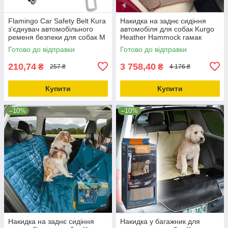
Flamingo Car Safety Belt Kura
Накидка на заднє сидіння
з'єднувач автомобільного
автомобіля для собак Kurgo
ременя безпеки для собак M
Heather Hammock гамак
| 45-70см х 20мм
140х142 см (K01597)
Готово до відправки
Готово до відправки
210,74
3 758,40
₴
₴
257 ₴
4 176 ₴
Купити
Купити
–10%
–10%
Накидка на заднє сидіння
Накидка у багажник для