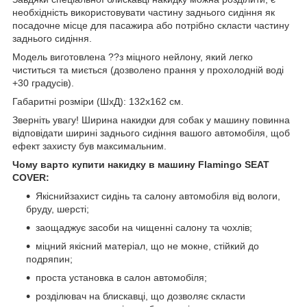
необхідність використовувати частину заднього сидіння як
посадочне місце для пасажира або потрібно скласти частину
заднього сидіння.
Модель виготовлена ??з міцного нейлону, який легко
чиститься та миється (дозволено прання у прохолодній воді
+30 градусів).
Габаритні розміри (ШхД): 132х162 см.
Зверніть увагу! Ширина накидки для собак у машину повинна
відповідати ширині заднього сидіння вашого автомобіля, щоб
ефект захисту був максимальним.
Чому варто купити накидку в машину Flamingo SEAT
COVER:
Якіснийзахист сидінь та салону автомобіля від вологи,
бруду, шерсті;
заощаджує засоби на чищенні салону та чохлів;
міцний якісний матеріал, що не мокне, стійкий до
подряпин;
проста установка в салон автомобіля;
розділювач на блискавці, що дозволяє скласти