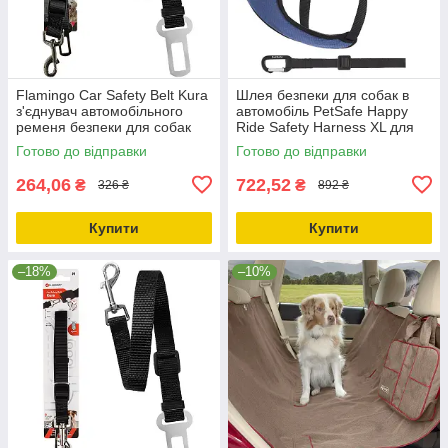
Flamingo Car Safety Belt Kura
Шлея безпеки для собак в
з'єднувач автомобільного
автомобіль PetSafe Happy
ременя безпеки для собак
Ride Safety Harness XL для
L/XL | 55-85см х 25мм
собак вагою 34-54.4 кг
Готово до відправки
Готово до відправки
264,06
722,52
₴
₴
326 ₴
892 ₴
Купити
Купити
–18%
–10%