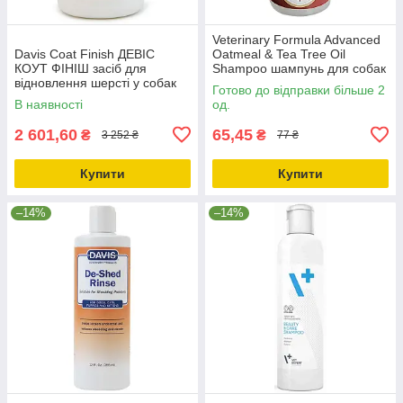
Veterinary Formula Advanced
Davis Coat Finish ДЕВІС
Oatmeal & Tea Tree Oil
КОУТ ФІНІШ засіб для
Shampoo шампунь для собак
відновлення шерсті у собак
антибактер протизап 0.045л
Готово до відправки більше 2
та котівспрей 3.8л
В наявності
од.
2 601,60
65,45
₴
₴
3 252 ₴
77 ₴
Купити
Купити
–14%
–14%