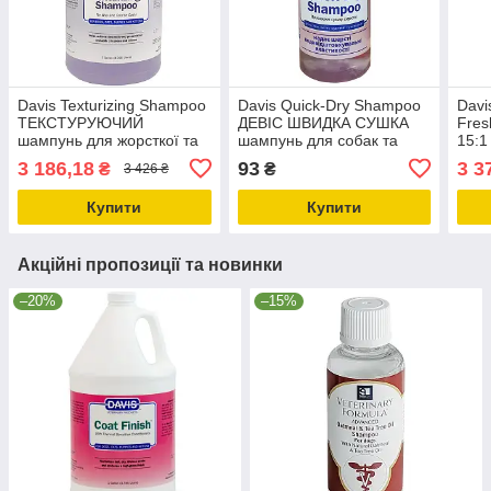
Davis Texturizing Shampoo
Davis Quick-Dry Shampoo
Davi
ТЕКСТУРУЮЧИЙ
ДЕВІС ШВИДКА СУШКА
Fres
шампунь для жорсткої та
шампунь для собак та
15:1
об'ємної шерсті у собак та
котівконцентрат 0.05л
свіж
3 186,18
93
3 3
₴
₴
3 426 ₴
котів концентр 3.8л
соба
Купити
Купити
Акційні пропозиції та новинки
–20%
–15%