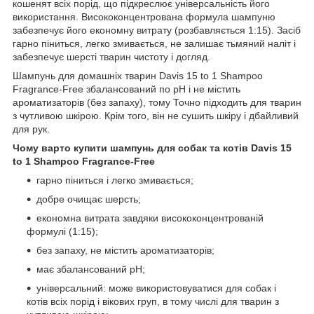
кошенят всіх порід, що підкреслює універсальність його
використання. Висококонцентрована формула шампуню
забезпечує його економну витрату (розбавляється 1:15). Засіб
гарно піниться, легко змивається, не залишає тьмяний наліт і
забезпечує шерсті тварин чистоту і догляд.
Шампунь для домашніх тварин Davis 15 to 1 Shampoo
Fragrance-Free збалансований по рН і не містить
ароматизаторів (без запаху), тому Точно підходить для тварин
з чутливою шкірою. Крім того, він не сушить шкіру і дбайливий
для рук.
Чому варто купити шампунь для собак та котів Davis 15
to 1 Shampoo Fragrance-Free
гарно піниться і легко змивається;
добре очищає шерсть;
економна витрата завдяки висококонцентрованій
формулі (1:15);
без запаху, не містить ароматизаторів;
має збалансований рН;
універсальний: може використовуватися для собак і
котів всіх порід і вікових груп, в тому числі для тварин з