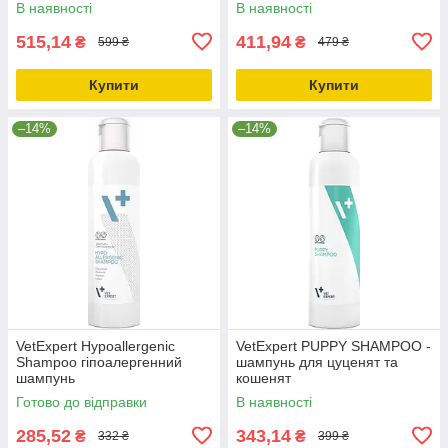
В наявності
В наявності
собак та котів
515,14
411,94
₴
₴
599 ₴
479 ₴
Купити
Купити
–14%
–14%
VetExpert Hypoаllergenic
VetExpert PUPPY SHAMPOO -
Shampoo гіпоалергенний
шампунь для цуценят та
шампунь
кошенят
Готово до відправки
В наявності
285,52
343,14
₴
₴
332 ₴
399 ₴