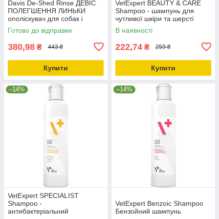
Davis De-Shed Rinse ДЕВІС
VetExpert BEAUTY & CARE
ПОЛЕГШЕННЯ ЛИНЬКИ
Shampoo - шампунь для
ополіскувач для собак і
чутливої шкіри та шерсті
котівконцентрат 0.355л
собак та котів
Готово до відправки
В наявності
380,98
222,74
₴
₴
443 ₴
259 ₴
Купити
Купити
–14%
–14%
VetExpert SPECIALIST
Shampoo -
VetExpert Benzoic Shampoo
антибактеріальний
Бензойний шампунь
протигрибковий шампунь для