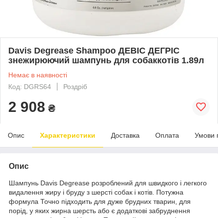
Davis Degrease Shampoo ДЕВІС ДЕГРІС
знежирюючий шампунь для собаккотів 1.89л
Немає в наявності
Код: DGRS64
Роздріб
2 908
₴
Опис
Характеристики
Доставка
Оплата
Умови 
Опис
Шампунь Davis Degrease розроблений для швидкого і легкого
видалення жиру і бруду з шерсті собак і котів. Потужна
формула Точно підходить для дуже брудних тварин, для
порід, у яких жирна шерсть або є додаткові забруднення