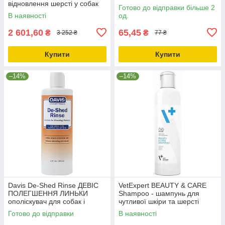
відновлення шерсті у собак
антибактер протизап 0.045л
Готово до відправки більше 2
та котівспрей 3.8л
В наявності
од.
2 601,60
65,45
₴
₴
3 252 ₴
77 ₴
Купити
Купити
–14%
–14%
Davis De-Shed Rinse ДЕВІС
VetExpert BEAUTY & CARE
ПОЛЕГШЕННЯ ЛИНЬКИ
Shampoo - шампунь для
ополіскувач для собак і
чутливої шкіри та шерсті
котівконцентрат 0.355л
собак та котів
Готово до відправки
В наявності