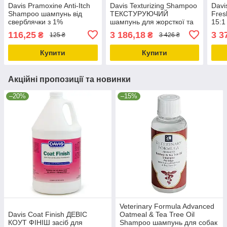
Davis Pramoxine Anti-Itch
Davis Texturizing Shampoo
Davi
Shampoo шампунь від
ТЕКСТУРУЮЧИЙ
Fres
сверблячки з 1%
шампунь для жорсткої та
15:1
прамоксину
об'ємної шерсті у собак та
свіж
116,25
3 186,18
3 3
₴
₴
125 ₴
3 426 ₴
гідрохлоридом для собак
котів концентр 3.8л
соба
та котів 0.05л
Купити
Купити
Акційні пропозиції та новинки
–20%
–15%
Veterinary Formula Advanced
Davis Coat Finish ДЕВІС
Oatmeal & Tea Tree Oil
КОУТ ФІНІШ засіб для
Shampoo шампунь для собак