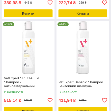
380,98
222,74
₴
₴
443 ₴
259 ₴
Купити
Купити
–14%
–14%
VetExpert SPECIALIST
Shampoo -
VetExpert Benzoic Shampoo
антибактеріальний
Бензойний шампунь
протигрибковий шампунь для
В наявності
В наявності
собак та котів
515,14
411,94
₴
₴
599 ₴
479 ₴
Купити
Купити