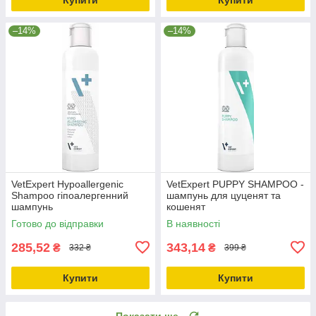
–14%
–14%
VetExpert Hypoаllergenic
VetExpert PUPPY SHAMPOO -
Shampoo гіпоалергенний
шампунь для цуценят та
шампунь
кошенят
Готово до відправки
В наявності
285,52
343,14
₴
₴
332 ₴
399 ₴
Купити
Купити
Показати ще