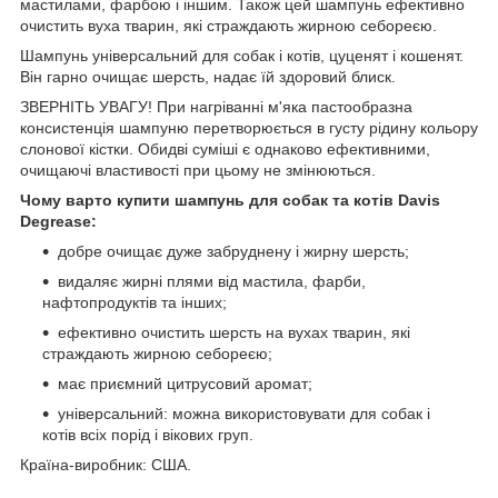
мастилами, фарбою і іншим. Також цей шампунь ефективно
очистить вуха тварин, які страждають жирною себореєю.
Шампунь універсальний для собак і котів, цуценят і кошенят.
Він гарно очищає шерсть, надає їй здоровий блиск.
ЗВЕРНІТЬ УВАГУ! При нагріванні м'яка пастообразна
консистенція шампуню перетворюється в густу рідину кольору
слонової кістки. Обидві суміші є однаково ефективними,
очищаючі властивості при цьому не змінюються.
Чому варто купити шампунь для собак та котів Davis
Degrease:
добре очищає дуже забруднену і жирну шерсть;
видаляє жирні плями від мастила, фарби,
нафтопродуктів та інших;
ефективно очистить шерсть на вухах тварин, які
страждають жирною себореєю;
має приємний цитрусовий аромат;
універсальний: можна використовувати для собак і
котів всіх порід і вікових груп.
Країна-виробник: США.