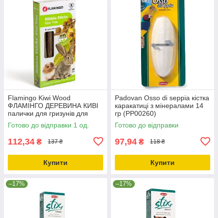
Flamingo Kiwi Wood
Padovan Osso di seppia кістка
ФЛАМІНГО ДЕРЕВИНА КИВІ
каракатиці з мінералами 14
палички для гризунів для
гр (PP00260)
гігієни зубів 0.04кг
Готово до відправки 1 од.
Готово до відправки
112,34
97,94
₴
₴
137 ₴
118 ₴
Купити
Купити
–17%
–17%