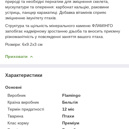
природі та необхідні пернатим для зміцнення скелета,
мускулатури та оперення: карбонат кальцію, раковини
устриць, панцир каракатиці. Добавка вітамінів сприяє
зміцненню імунітету птахів.
Структура та щільність мінерального каменю ФЛАМІНГО
запобігає надмірному зростанню дзьоба та вносить приємну
різноманітність у повсякденні заняття вашого птаха.
Розміри: 6х9.2х3 см
Приховати
Характеристики
Основні
Виробник
Flamingo
Країна виробник
Бельгія
Термін придатності
12 міс
Тварина
Птахи
Клас корму
Преміум