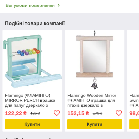
Всі умови повернення
Подібні товари компанії
Flamingo (ФЛАМІНГО)
Flamingo Wooden Mirror
Flam
MIRROR PERCH іграшка
ФЛАМІНГО іграшка для
Swin
для папуг дзеркало з
птахів дзеркало в
ФЛА
жердинкою пластик
дерев'яній рамі з
дзві
122,22
152,15
98,
₴
₴
126 ₴
179 ₴
10х7х9 см
дзвіночком 13х10 см
ігра
см
Купити
Купити