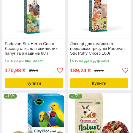
Padovan Stix Herbs Cocor
Ласощі дляхом’яків та
Ласощі стікс для хвилястих
невеликих гризунів Padоvan
папуг та амадинів 80 г
Stix Puffy Criceti 100г
(PP00141)
(PP00351)
Готово до відправки
Готово до відправки
170,98
189,24
₴
₴
206 ₴
228 ₴
Купити
Купити
–16%
–15%