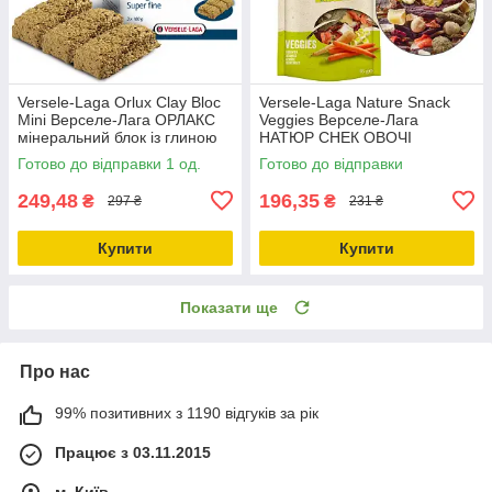
Versele-Laga Orlux Clay Bloc
Versele-Laga Nature Snack
Mini Верселе-Лага ОРЛАКС
Veggies Верселе-Лага
мінеральний блок із глиною
НАТЮР СНЕК ОВОЧІ
для дрібних птахів 0.54кг
додатковий корм ласощі для
Готово до відправки 1 од.
Готово до відправки
кроликів та гризунів 0.085кг
249,48
196,35
₴
₴
297 ₴
231 ₴
Купити
Купити
Показати ще
Про нас
99% позитивних з 1190 відгуків за рік
Працює з 03.11.2015
м. Київ