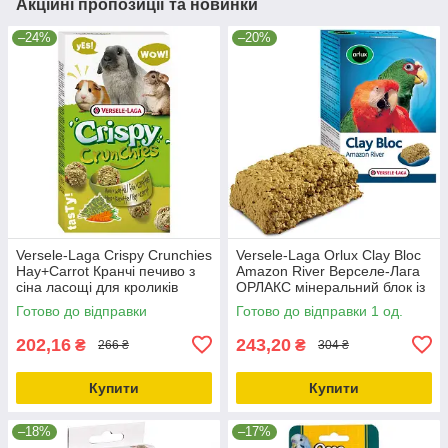
Акційні пропозиції та новинки
–24%
–20%
Versele-Laga Crispy Crunchies
Versele-Laga Orlux Clay Bloc
Hay+Carrot Кранчі печиво з
Amazon River Верселе-Лага
сіна ласощі для кроликів
ОРЛАКС мінеральний блок із
гризунів 75 г
глиною для великих папуг
Готово до відправки
Готово до відправки 1 од.
0.55кг
202,16
243,20
₴
₴
266 ₴
304 ₴
Купити
Купити
–18%
–17%