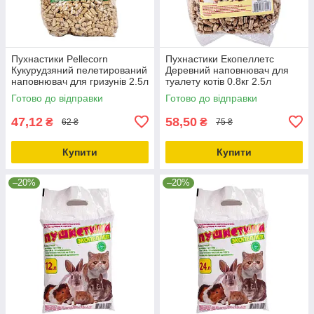
Пухнастики Pellecorn
Пухнастики Екопеллетс
Кукурудзяний пелетирований
Деревний наповнювач для
наповнювач для гризунів 2.5л
туалету котів 0.8кг 2.5л
Готово до відправки
Готово до відправки
47,12
58,50
₴
₴
62 ₴
75 ₴
Купити
Купити
–20%
–20%