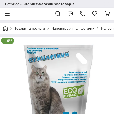
Petprice - інтернет-магазин зоотоварів
Товари та послуги
Наповнювачі та підстилки
Наповню
–19%