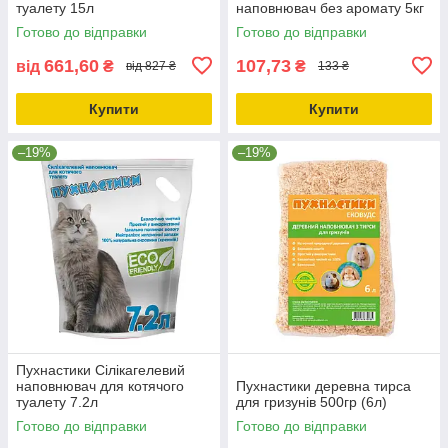
туалету 15л
наповнювач без аромату 5кг
Готово до відправки
Готово до відправки
661,60
107,73
від
₴
₴
від 827 ₴
133 ₴
Купити
Купити
–19%
–19%
Пухнастики Сілікагелевий
наповнювач для котячого
Пухнастики деревна тирса
туалету 7.2л
для гризунів 500гр (6л)
Готово до відправки
Готово до відправки