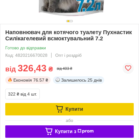
Наповнювач для котячого туалету Пухнастик
Силікагелевий всмоктувальний 7.2
Готово до відправки
Код: 4820216670028
Опт і роздріб
326,43
від
₴
від 403 ₴
Економія
76.57 ₴
Залишилось
25 днів
322 ₴
від 4 шт.
Купити
або
Купити з