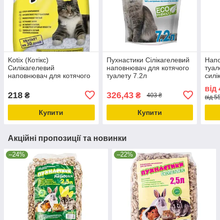
Kotix (Котікс)
Пухнастики Сілікагелевий
Напо
Силікагелевий
наповнювач для котячого
туал
наповнювач для котячого
туалету 7.2л
силі
туалету 3.8л
гран
від
218
326,43
₴
₴
403 ₴
від 5
Купити
Купити
Акційні пропозиції та новинки
–24%
–22%