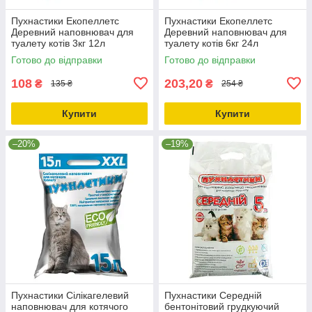
Пухнастики Екопеллетс
Пухнастики Екопеллетс
Деревний наповнювач для
Деревний наповнювач для
туалету котів 3кг 12л
туалету котів 6кг 24л
Готово до відправки
Готово до відправки
108
203,20
₴
₴
135 ₴
254 ₴
Купити
Купити
–20%
–19%
Пухнастики Сілікагелевий
Пухнастики Середній
наповнювач для котячого
бентонітовий грудкуючий