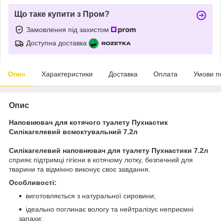
Що таке купити з Пром?
Замовлення під захистом
Доступна доставка
Опис
Характеристики
Доставка
Оплата
Умови п
Опис
Наповнювач для котячого туалету Пухнастик
Силікагелевий всмоктувальний 7.2л
Силікагелевий наповнювач для туалету Пухнастики 7.2л
сприяє підтримці гігієни в котячому лотку, безпечний для
тварини та відмінно виконує своє завдання.
Особливості:
виготовляється з натуральної сировини;
ідеально поглинає вологу та нейтралізує неприємні
запахи;