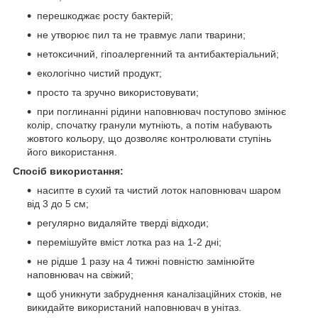
перешкоджає росту бактерій;
не утворює пил та не травмує лапи тварини;
нетоксичний, гіпоалергенний та антибактеріальний;
екологічно чистий продукт;
просто та зручно використовувати;
при поглинанні рідини наповнювач поступово змінює
колір, спочатку гранули мутніють, а потім набувають
жовтого кольору, що дозволяє контролювати ступінь
його використання.
Спосіб використання:
насипте в сухий та чистий лоток наповнювач шаром
від 3 до 5 см;
регулярно видаляйте тверді відходи;
перемішуйте вміст лотка раз на 1-2 дні;
не рідше 1 разу на 4 тижні повністю замінюйте
наповнювач на свіжий;
щоб уникнути забруднення каналізаційних стоків, не
викидайте використаний наповнювач в унітаз.