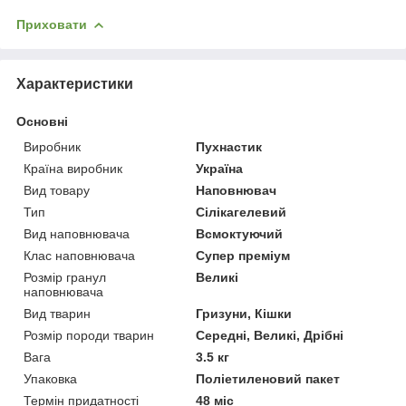
Приховати
Характеристики
Основні
Виробник
Пухнастик
Країна виробник
Україна
Вид товару
Наповнювач
Тип
Сілікагелевий
Вид наповнювача
Всмоктуючий
Клас наповнювача
Супер преміум
Розмір гранул
Великі
наповнювача
Вид тварин
Гризуни, Кішки
Розмір породи тварин
Середні, Великі, Дрібні
Вага
3.5 кг
Упаковка
Поліетиленовий пакет
Термін придатності
48 міс