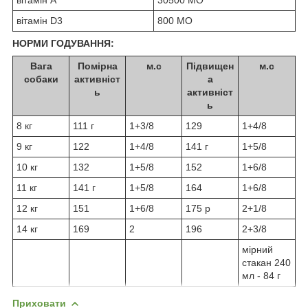
вітамін D3
800 МО
НОРМИ ГОДУВАННЯ:
Вага
Помірна
м.с
Підвищен
м.с
собаки
активніст
а
ь
активніст
ь
8 кг
111 г
1+3/8
129
1+4/8
9 кг
122
1+4/8
141 г
1+5/8
10 кг
132
1+5/8
152
1+6/8
11 кг
141 г
1+5/8
164
1+6/8
12 кг
151
1+6/8
175 р
2+1/8
14 кг
169
2
196
2+3/8
мірний
стакан 240
мл - 84 г
Приховати