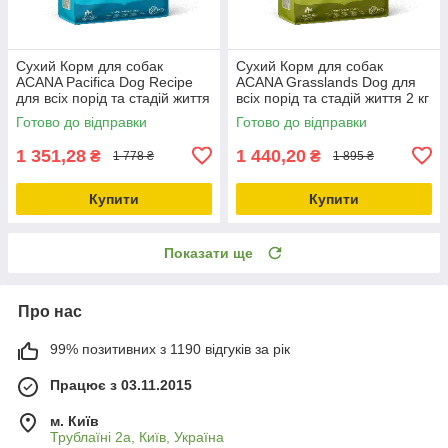
Сухий Корм для собак
Сухий Корм для собак
ACANA Pacifica Dog Recipe
ACANA Grasslands Dog для
для всіх порід та стадій життя
всіх порід та стадій життя 2 кг
2 кг (a54120)
(a54220)
Готово до відправки
Готово до відправки
1 351,28
1 440,20
₴
₴
1 778 ₴
1 895 ₴
Купити
Купити
Показати ще
Про нас
99% позитивних з 1190 відгуків за рік
Працює з 03.11.2015
м. Київ
Трублаїні 2а, Київ, Україна