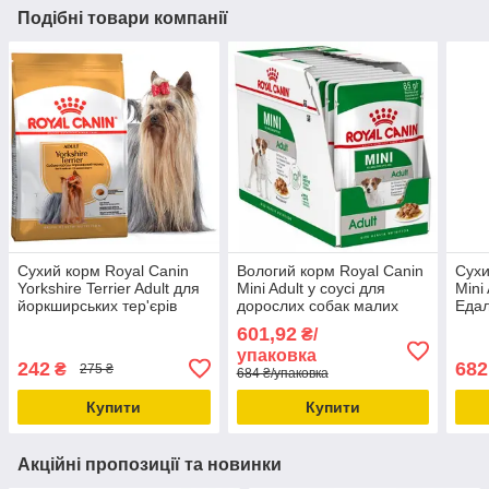
Подібні товари компанії
Сухий корм Royal Canin
Вологий корм Royal Canin
Сухи
Yorkshire Terrier Adult для
Mini Adult у соусі для
Mini
йоркширських тер'єрів
дорослих собак малих
Едал
порід 12х 85 грамм
мали
601,92
₴/
упаковка
242
682
₴
275 ₴
684 ₴/упаковка
Купити
Купити
Акційні пропозиції та новинки