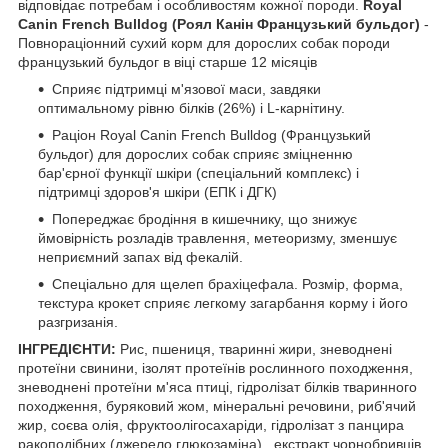
відповідає потребам і особливостям кожної породи.
Royal
Canin French Bulldog (Роял Канін Французький бульдог)
-
Повнораціонний сухий корм для дорослих собак породи
французький бульдог в віці старше 12 місяців
Сприяє підтримці м'язової маси, завдяки
оптимальному рівню білків (26%) і L-карнітину.
Раціон Royal Canin French Bulldog (Французький
бульдог) для дорослих собак сприяє зміцненню
бар'єрної функції шкіри (спеціальний комплекс) і
підтримці здоров'я шкіри (ЕПК і ДГК)
Попереджає бродіння в кишечнику, що знижує
ймовірність розладів травлення, метеоризму, зменшує
неприємний запах від фекалій.
Спеціально для щелеп брахіцефала. Розмір, форма,
текстура крокет сприяє легкому загарбання корму і його
разгризанія.
ІНГРЕДІЄНТИ:
Рис, пшениця, тваринні жири, зневоднені
протеїни свинини, ізолят протеїнів рослинного походження,
зневоднені протеїни м'яса птиці, гідролізат білків тваринного
походження, буряковий жом, мінеральні речовини, риб'ячий
жир, соєва олія, фруктоолігосахаріди, гідролізат з панцира
ракоподібних (джерело глюкозаміна) , екстракт чорнобривців