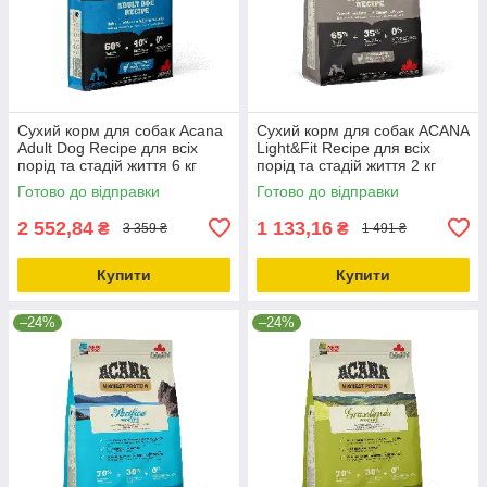
Сухий корм для собак Acana
Сухий корм для собак ACANA
Adult Dog Recipe для всіх
Light&Fit Recipe для всіх
порід та стадій життя 6 кг
порід та стадій життя 2 кг
(a52560)
(a51220)
Готово до відправки
Готово до відправки
2 552,84
1 133,16
₴
₴
3 359 ₴
1 491 ₴
Купити
Купити
–24%
–24%