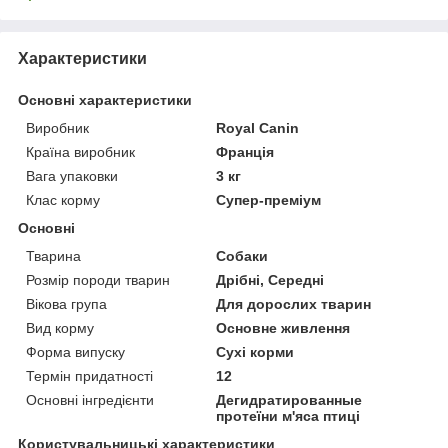
Характеристики
Основні характеристики
Виробник
Royal Canin
Країна виробник
Франція
Вага упаковки
3 кг
Клас корму
Супер-преміум
Основні
Тварина
Собаки
Розмір породи тварин
Дрібні, Середні
Вікова група
Для дорослих тварин
Вид корму
Основне живлення
Форма випуску
Сухі корми
Термін придатності
12
Основні інгредієнти
Дегидратированные
протеїни м'яса птиці
Користувальницькі характеристики