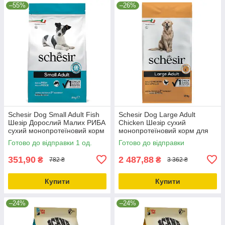
–55%
–26%
Schesir Dog Small Adult Fish
Schesir Dog Large Adult
Шезір Дорослий Малих РИБА
Chicken Шезір сухий
сухий монопротеїновий корм
монопротеїновий корм для
для собак Малих порід
собак великих порід 12кг
Готово до відправки 1 од.
Готово до відправки
2кг_ДО 11.10.25
351,90
2 487,88
₴
₴
782 ₴
3 362 ₴
Купити
Купити
–24%
–24%