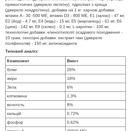
прямостоячих (джерело лютеїну), гідролізат з хряща
(джерело хондроїтину), добавки на 1 кг: харчові добавки:
вітамін A - 30 -500 ME, вітамін D3 - 800 ME, Е1 (залізо) - 47 мг,
Е2 (йод) - 4,7 мг, Е4 (мідь) - 15 мг, Е5 (марганець) - 61 мг, Е6
(цинк) - 142 мг, Е8 (сeлeн) - 0,1 мг, L-карнітин - 100 мг,
технологічні добавки: клиноптилоліт осадового походження -
10 грам, сенсорні добавки: екстракт чаю (джерело
поліфенолів) - 150 мг, антиоксиданти.
Типовий аналіз:
Компонент
Вміст
білки
26%
жири
18%
Зела
6%
клітковина
1,3%
вологість
8%
кальцій
0,72%
фосфор
0,62%
вітамін А
30500 МО