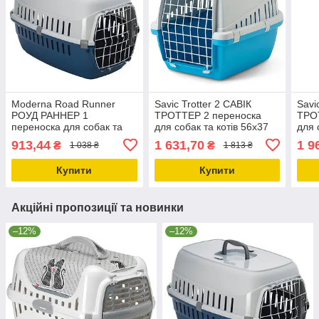
Moderna Road Runner
Savic Trotter 2 САВІК
Savi
РОУД РАННЕР 1
ТРОТТЕР 2 переноска
ТРО
переноска для собак та
для собак та котів 56х37
для 
котів металеві дверцята із
5х33 см Світло-сірий -
60.5
913,44
1 631,70
1 9
₴
₴
1 038 ₴
1 813 ₴
замком 49х32х30см
яскраво-блакитний
сіри
Чорничн
Купити
Купити
Акційні пропозиції та новинки
–12%
–12%