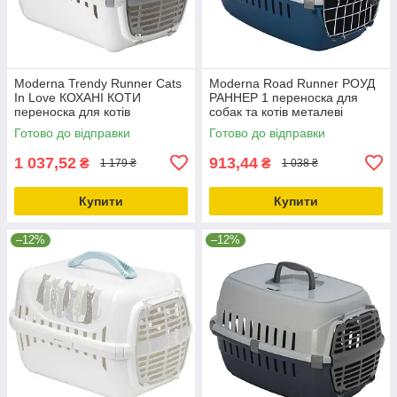
Moderna Trendy Runner Cats
Moderna Road Runner РОУД
In Love КОХАНІ КОТИ
РАННЕР 1 переноска для
переноска для котів
собак та котів металеві
пластикові дверцята
дверцята із замком
Готово до відправки
Готово до відправки
50х32х34.5см Білий
49х32х30см Чорничн
1 037,52
913,44
₴
₴
1 179 ₴
1 038 ₴
Купити
Купити
–12%
–12%