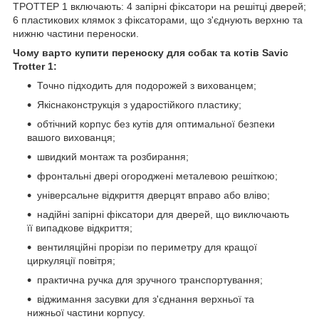
ТРОТТЕР 1 включають: 4 запірні фіксатори на решітці дверей;
6 пластикових клямок з фіксаторами, що з'єднують верхню та
нижню частини переноски.
Чому варто купити переноску для собак та котів Savic
Trotter 1:
Точно підходить для подорожей з вихованцем;
Якіснаконструкція з ударостійкого пластику;
обтічний корпус без кутів для оптимальної безпеки
вашого вихованця;
швидкий монтаж та розбирання;
фронтальні двері огороджені металевою решіткою;
універсальне відкриття дверцят вправо або вліво;
надійні запірні фіксатори для дверей, що виключають
її випадкове відкриття;
вентиляційні прорізи по периметру для кращої
циркуляції повітря;
практична ручка для зручного транспортування;
віджимання засувки для з'єднання верхньої та
нижньої частини корпусу.