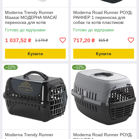
Moderna Trendy Runner
Moderna Road Runner РОУД-
Maasai МОДЕРНА МАСАЇ
РАННЕР 1 переноска для
переноска для котів
собак та котів пластикові
пластикові дверцята
двері 48.6х32.3х30.3 см
Готово до відправки
Готово до відправки
50х32х34.5см Сіро-білий
Чорничний
1 037,52
717,20
₴
₴
1 179 ₴
815 ₴
Купити
Купити
–12%
–12%
Moderna Trendy Runner
Moderna Road Runner РОУД-