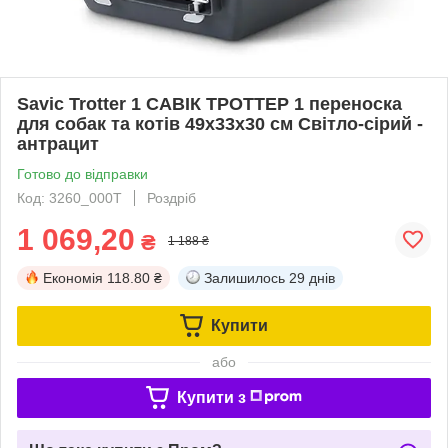
Savic Trotter 1 САВІК ТРОТТЕР 1 переноска
для собак та котів 49х33х30 см Cвітло-сірий -
антрацит
Готово до відправки
Код: 3260_000T
Роздріб
1 069,20
₴
1 188 ₴
Економія
118.80 ₴
Залишилось
29 днів
Купити
або
Купити з