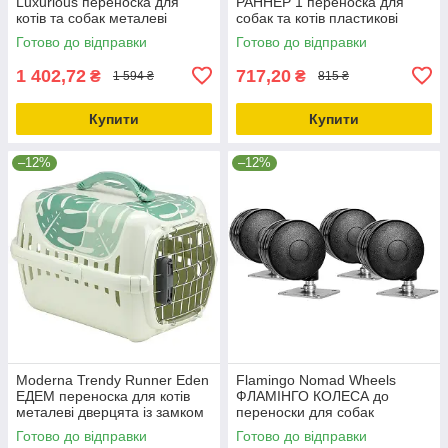
Luxurious переноска для
РАННЕР 1 переноска для
котів та собак металеві
собак та котів пластикові
дверцята із замком
двері 48.6х32.3х30.3 см
Готово до відправки
Готово до відправки
50х32х34.5см Чорний
Сірий
1 402,72
717,20
₴
₴
1 594 ₴
815 ₴
Купити
Купити
–12%
–12%
Moderna Trendy Runner Eden
Flamingo Nomad Wheels
ЕДЕМ переноска для котів
ФЛАМІНГО КОЛЕСА до
металеві дверцята із замком
переноски для собак
50х32х34.5см Cвітло зелений
Flamingo Nomad 0.1кг
Готово до відправки
Готово до відправки