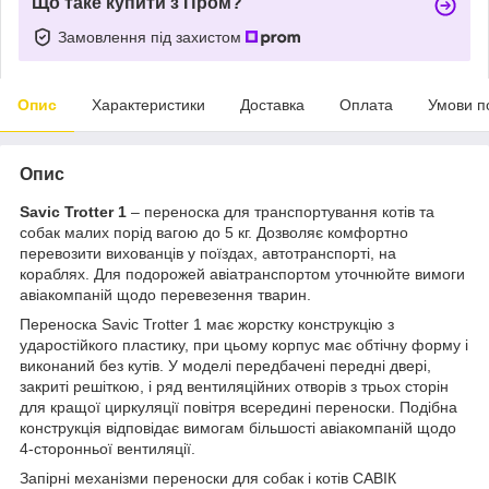
Що таке купити з Пром?
Замовлення під захистом
Опис
Характеристики
Доставка
Оплата
Умови п
Опис
Savic Trotter 1
– переноска для транспортування котів та
собак малих порід вагою до 5 кг. Дозволяє комфортно
перевозити вихованців у поїздах, автотранспорті, на
кораблях. Для подорожей авіатранспортом уточнюйте вимоги
авіакомпаній щодо перевезення тварин.
Переноска Savic Trotter 1 має жорстку конструкцію з
ударостійкого пластику, при цьому корпус має обтічну форму і
виконаний без кутів. У моделі передбачені передні двері,
закриті решіткою, і ряд вентиляційних отворів з трьох сторін
для кращої циркуляції повітря всередині переноски. Подібна
конструкція відповідає вимогам більшості авіакомпаній щодо
4-сторонньої вентиляції.
Запірні механізми переноски для собак і котів САВІК