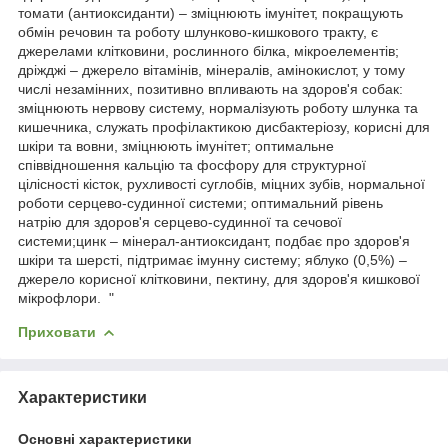
томати (антиоксиданти) – зміцнюють імунітет, покращують
обмін речовин та роботу шлунково-кишкового тракту, є
джерелами клітковини, рослинного білка, мікроелементів;
дріжджі – джерело вітамінів, мінералів, амінокислот, у тому
числі незамінних, позитивно впливають на здоров'я собак:
зміцнюють нервову систему, нормалізують роботу шлунка та
кишечника, служать профілактикою дисбактеріозу, корисні для
шкіри та вовни, зміцнюють імунітет; оптимальне
співвідношення кальцію та фосфору для структурної
цілісності кісток, рухливості суглобів, міцних зубів, нормальної
роботи серцево-судинної системи; оптимальний рівень
натрію для здоров'я серцево-судинної та сечової
системи;цинк – мінерал-антиоксидант, подбає про здоров'я
шкіри та шерсті, підтримає імунну систему; яблуко (0,5%) –
джерело корисної клітковини, пектину, для здоров'я кишкової
мікрофлори. "
Приховати
Характеристики
Основні характеристики