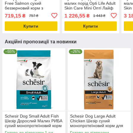
Free Salmon сухий
малих порід Opti Life Adult
мали
беззерновий корм з
Skin Care Mini Опті Лайф
Skin
лососем для собак Ванпі
Едалт Скін Кеа міні лосось
Едал
719,15
1 226,55
3 1
₴
₴
757 ₴
1 443 ₴
1,5кг DFF-03-1,5
2.5кг
7.5к
Купити
Купити
Акційні пропозиції та новинки
–55%
–26%
Schesir Dog Small Adult Fish
Schesir Dog Large Adult
Шезір Дорослий Малих РИБА
Chicken Шезір сухий
сухий монопротеїновий корм
монопротеїновий корм для
для собак Малих порід
собак великих порід 12кг
Готово до відправки 1 од.
Готово до відправки