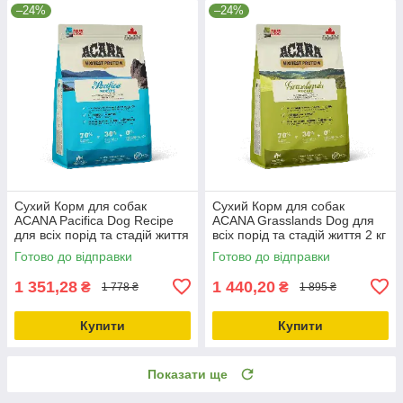
–24%
–24%
Сухий Корм для собак
Сухий Корм для собак
ACANA Pacifica Dog Recipe
ACANA Grasslands Dog для
для всіх порід та стадій життя
всіх порід та стадій життя 2 кг
2 кг (a54120)
(a54220)
Готово до відправки
Готово до відправки
1 351,28
1 440,20
₴
₴
1 778 ₴
1 895 ₴
Купити
Купити
Показати ще