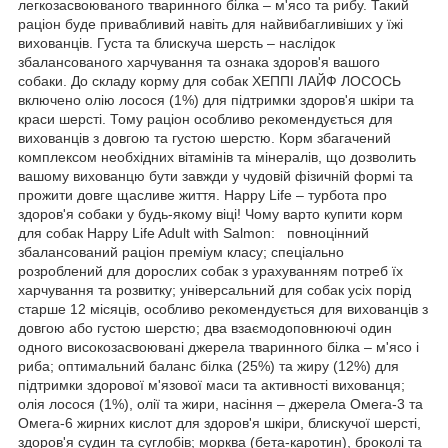
легкозасвоюваного тваринного білка – м'ясо та рибу. Такий
раціон буде привабливий навіть для найвибагливіших у їжі
вихованців. Густа та блискуча шерсть – наслідок
збалансованого харчування та ознака здоров'я вашого
собаки. До складу корму для собак ХЕППІ ЛАЙФ ЛОСОСЬ
включено олію лосося (1%) для підтримки здоров'я шкіри та
краси шерсті. Тому раціон особливо рекомендується для
вихованців з довгою та густою шерстю. Корм збагачений
комплексом необхідних вітамінів та мінералів, що дозволить
вашому вихованцю бути завжди у чудовій фізичній формі та
прожити довге щасливе життя. Happy Life – турбота про
здоров'я собаки у будь-якому віці! Чому варто купити корм
для собак Happy Life Adult with Salmon: повноцінний
збалансований раціон преміум класу; спеціально
розроблений для дорослих собак з урахуванням потреб їх
харчування та розвитку; універсальний для собак усіх порід
старше 12 місяців, особливо рекомендується для вихованців з
довгою або густою шерстю; два взаємодоповнюючі один
одного високозасвоювані джерела тваринного білка – м'ясо і
риба; оптимальний баланс білка (25%) та жиру (12%) для
підтримки здорової м'язової маси та активності вихованця;
олія лосося (1%), олії та жири, насіння – джерела Омега-3 та
Омега-6 жирних кислот для здоров'я шкіри, блискучої шерсті,
здоров'я судин та суглобів; морква (бета-каротин), броколі та