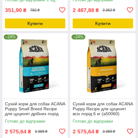
2кг_ДО 11.10.25
351,90
2 487,88
₴
₴
782 ₴
3 362 ₴
Купити
Купити
–24%
–24%
Сухий корм для собак ACANA
Сухий корм для собак ACANA
Puppy Small Breed Recipe
Puppy Recipe для цуценят
для цуценят дрібних порід
всіх порід 6 кг (a50060)
6.0 кг (a50260)
Готово до відправки
Готово до відправки
2 575,64
2 575,64
₴
₴
3 389 ₴
3 389 ₴