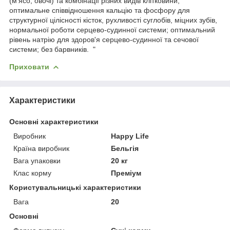
(м'ясо, овочі) та комбінації різних видів клітковини;
оптимальне співвідношення кальцію та фосфору для
структурної цілісності кісток, рухливості суглобів, міцних зубів,
нормальної роботи серцево-судинної системи; оптимальний
рівень натрію для здоров'я серцево-судинної та сечової
системи; без барвників. "
Приховати
Характеристики
Основні характеристики
Виробник
Happy Life
Країна виробник
Бельгія
Вага упаковки
20 кг
Клас корму
Преміум
Користувальницькі характеристики
Вага
20
Основні