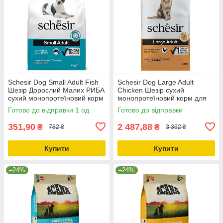
Schesir Dog Small Adult Fish
Schesir Dog Large Adult
Шезір Дорослий Малих РИБА
Chicken Шезір сухий
сухий монопротеїновий корм
монопротеїновий корм для
для собак Малих порід
собак великих порід 12кг
Готово до відправки 1 од.
Готово до відправки
2кг_ДО 11.10.25
351,90
2 487,88
₴
₴
782 ₴
3 362 ₴
Купити
Купити
–24%
–24%