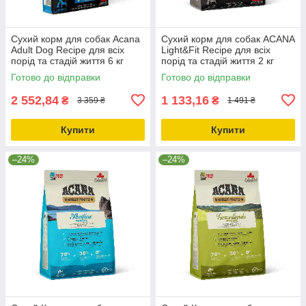
Сухий корм для собак Acana
Сухий корм для собак ACANA
Adult Dog Recipe для всіх
Light&Fit Recipe для всіх
порід та стадій життя 6 кг
порід та стадій життя 2 кг
(a52560)
(a51220)
Готово до відправки
Готово до відправки
2 552,84
1 133,16
₴
₴
3 359 ₴
1 491 ₴
Купити
Купити
–24%
–24%