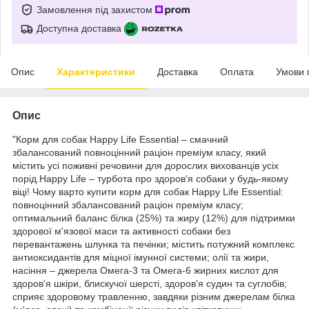
Замовлення під захистом
Доступна доставка
Опис
Характеристики
Доставка
Оплата
Умови 
Опис
"Корм для собак Happy Life Essential – смачний
збалансований повноцінний раціон преміум класу, який
містить усі поживні речовини для дорослих вихованців усіх
порід.Happy Life – турбота про здоров'я собаки у будь-якому
віці! Чому варто купити корм для собак Happy Life Essential:
повноцінний збалансований раціон преміум класу;
оптимальний баланс білка (25%) та жиру (12%) для підтримки
здорової м'язової маси та активності собаки без
перевантажень шлунка та печінки; містить потужний комплекс
антиоксидантів для міцної імунної системи; олії та жири,
насіння – джерела Омега-3 та Омега-6 жирних кислот для
здоров'я шкіри, блискучої шерсті, здоров'я судин та суглобів;
сприяє здоровому травленню, завдяки різним джерелам білка