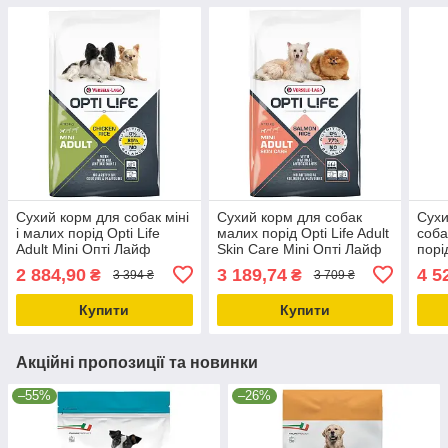
Сухий корм для собак міні
Сухий корм для собак
Сухи
і малих порід Opti Life
малих порід Opti Life Adult
соба
Adult Mini Опті Лайф
Skin Care Mini Опті Лайф
порі
Едалт Міні з куркою 7.5кг
Едалт Скін Кеа міні лосось
Medi
2 884,90
3 189,74
4 5
₴
₴
3 394 ₴
3 709 ₴
(311462)
7.5кг
(311
Купити
Купити
Акційні пропозиції та новинки
–55%
–26%