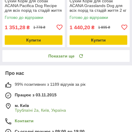
Сухий Корм для собак
Сухий Корм для собак
ACANA Pacifica Dog Recipe
ACANA Grasslands Dog для
для всіх порід та стадій життя
всіх порід та стадій життя 2 кг
2 кг (a54120)
(a54220)
Готово до відправки
Готово до відправки
1 351,28
1 440,20
₴
₴
1 778 ₴
1 895 ₴
Купити
Купити
Показати ще
Про нас
99% позитивних з 1189 відгуків за рік
Працює з 03.11.2015
м. Київ
Трублаїні 2а, Київ, Україна
Контакти
Сьогодні працює з 09:00 до 19:00