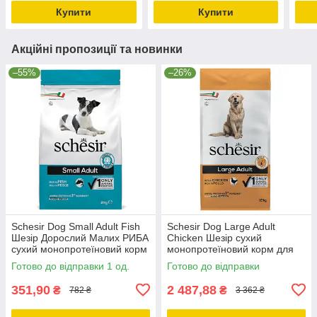
Середніх І Великих Порід
Купити
Купити
Акційні пропозиції та новинки
–55%
–26%
Schesir Dog Small Adult Fish
Schesir Dog Large Adult
Шезір Дорослий Малих РИБА
Chicken Шезір сухий
сухий монопротеїновий корм
монопротеїновий корм для
для собак Малих порід
собак великих порід 12кг
Готово до відправки 1 од.
Готово до відправки
2кг_ДО 11.10.25
351,90
2 487,88
₴
₴
782 ₴
3 362 ₴