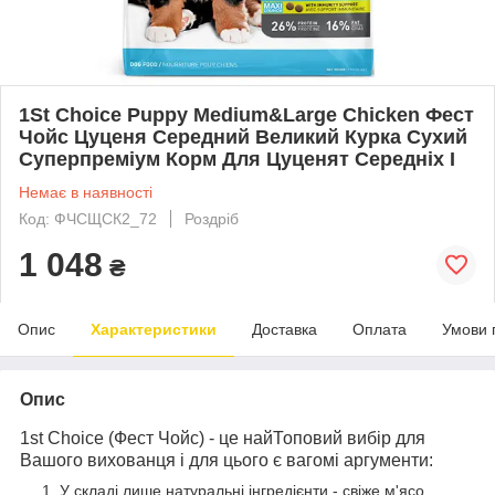
1St Choice Puppy Medium&Large Chicken Фест
Чойс Цуценя Середний Великий Курка Сухий
Суперпреміум Корм Для Цуценят Середніх І
Немає в наявності
Код: ФЧСЩСК2_72
Роздріб
1 048
₴
Опис
Характеристики
Доставка
Оплата
Умови 
Опис
1st Choice (Фест Чойс) - це найТоповий вибір для
Вашого вихованця і для цього є вагомі аргументи:
У складі лише натуральні інгредієнти - свіже м'ясо