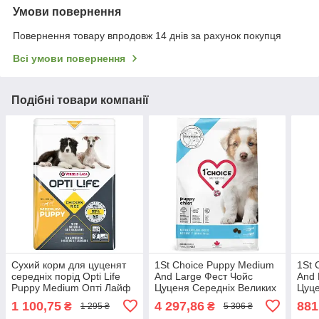
Умови повернення
Повернення товару впродовж 14 днів за рахунок покупця
Всі умови повернення
Подібні товари компанії
Сухий корм для цуценят
1St Choice Puppy Medium
1St 
середніх порід Opti Life
And Large Фест Чойс
And 
Puppy Medium Опті Лайф
Цуценя Середніх Великих
Цуце
Медіум Паппі з куркою
Сухий Суперпреміум
корм
1 100,75
4 297,86
881
₴
₴
1 295 ₴
5 306 ₴
2.5кг (311530)
Корм Для Цуценят