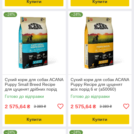
Купити
Купити
–24%
–24%
Сухий корм для собак ACANA
Сухий корм для собак ACANA
Puppy Small Breed Recipe
Puppy Recipe для цуценят
для цуценят дрібних порід
всіх порід 6 кг (a50060)
6.0 кг (a50260)
Готово до відправки
Готово до відправки
2 575,64
2 575,64
₴
₴
3 389 ₴
3 389 ₴
Купити
Купити
–24%
–24%