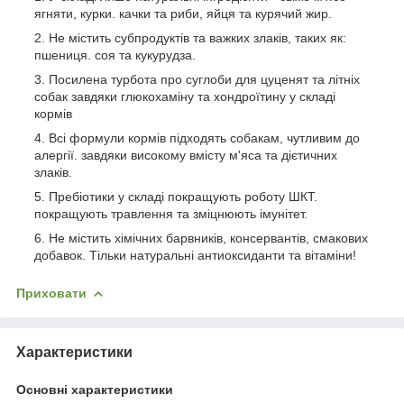
ягняти, курки. качки та риби, яйця та курячий жир.
Не містить субпродуктів та важких злаків, таких як:
пшениця. соя та кукурудза.
Посилена турбота про суглоби для цуценят та літніх
собак завдяки глюкохаміну та хондроїтину у складі
кормів
Всі формули кормів підходять собакам, чутливим до
алергії. завдяки високому вмісту м'яса та дієтичних
злаків.
Пребіотики у складі покращують роботу ШКТ.
покращують травлення та зміцнюють імунітет.
Не містить хімічних барвників, консервантів, смакових
добавок. Тільки натуральні антиоксиданти та вітаміни!
Приховати
Характеристики
Основні характеристики