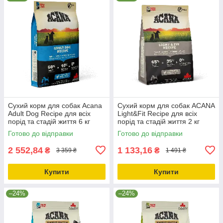
Сухий корм для собак Acana
Сухий корм для собак ACANA
Adult Dog Recipe для всіх
Light&Fit Recipe для всіх
порід та стадій життя 6 кг
порід та стадій життя 2 кг
(a52560)
(a51220)
Готово до відправки
Готово до відправки
2 552,84
1 133,16
₴
₴
3 359 ₴
1 491 ₴
Купити
Купити
–24%
–24%