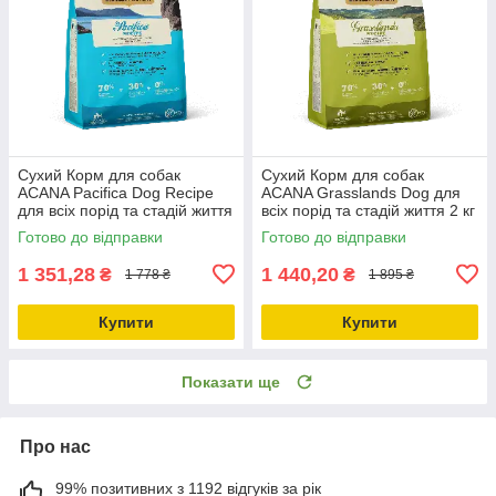
Сухий Корм для собак
Сухий Корм для собак
ACANA Pacifica Dog Recipe
ACANA Grasslands Dog для
для всіх порід та стадій життя
всіх порід та стадій життя 2 кг
2 кг (a54120)
(a54220)
Готово до відправки
Готово до відправки
1 351,28
1 440,20
₴
₴
1 778 ₴
1 895 ₴
Купити
Купити
Показати ще
Про нас
99% позитивних з 1192 відгуків за рік