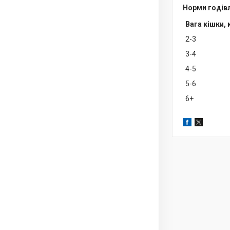
Норми годів
Вага кішки, 
2-3
3-4
4-5
5-6
6+