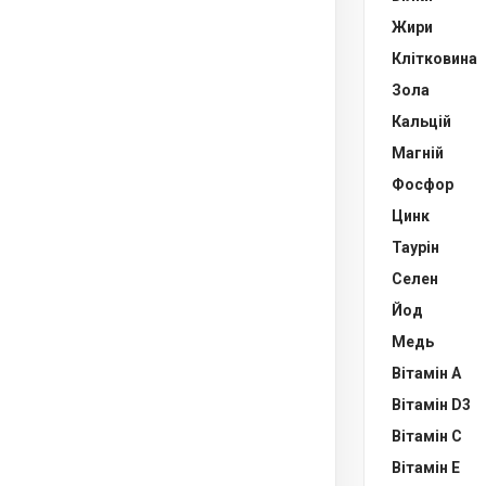
Жири
Клітковина
Зола
Кальцій
Магній
Фосфор
Цинк
Таурін
Селен
Йод
Медь
Вітамін А
Вітамін D3
Вітамін С
Вітамін Е