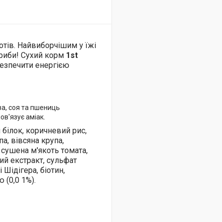
отів. Найвиборчішим у їжі
 риби! Сухий корм
1st
безпечити енергією
за, соя та пшениць
ов'язує аміак.
 білок, коричневий рис,
а, вівсяна крупа,
 сушена м'якоть томата,
ий екстракт, сульфат
 Шідігера, біотин,
 (0,0 1%).