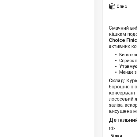
Опис
Смачний виб
кішкам подо
Choice Fini
активних кот
Винятков
Сприяє п
Утриму
Менше за
Склад:
Курка
борошно з о
консервант 
лососевий ж
заліза, аско
висушена м'я
Детальний
td>
Білки