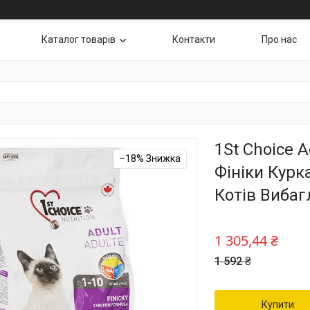
Каталог товарів
Контакти
Про нас
1St Choice A
–18%
Фініки Курк
Котів Вибаг
1 305,44 ₴
1 592 ₴
Купити