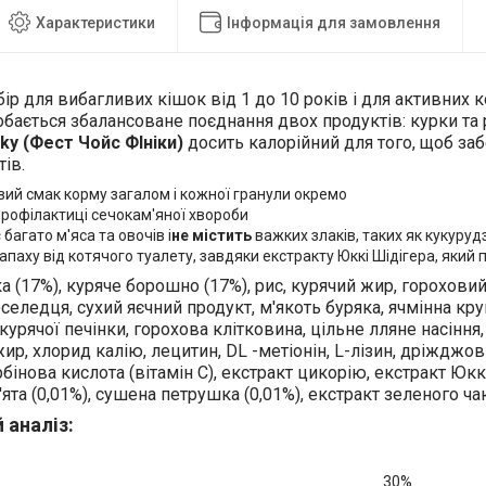
Характеристики
Інформація для замовлення
ір для вибагливих кішок від 1 до 10 років і для активних к
бається збалансоване поєднання двох продуктів: курки та
cky (Фест Чойс ФІніки)
досить калорійний для того, щоб за
ів.
ий смак корму загалом і кожної гранули окремо
рофілактиці сечокам'яної хвороби
є
багато м'яса та овочів і
не містить
важких злаків, таких як кукуруд
паху від котячого туалету, завдяки екстракту Юккі Шідігера, який п
 (17%), куряче борошно (17%), рис, курячий жир, гороховий
селедця, сухий яєчний продукт, м'якоть буряка, ячмінна круп
курячої печінки, горохова клітковина, цільне лляне насіння,
ир, хлорид калію, лецитин, DL -метіонін, L-лізин, дріжджов
рбінова кислота (вітамін С), екстракт цикорію, екстракт Юккі
та (0,01%), сушена петрушка (0,01%), екстракт зеленого чаю
 аналіз:
******
30%