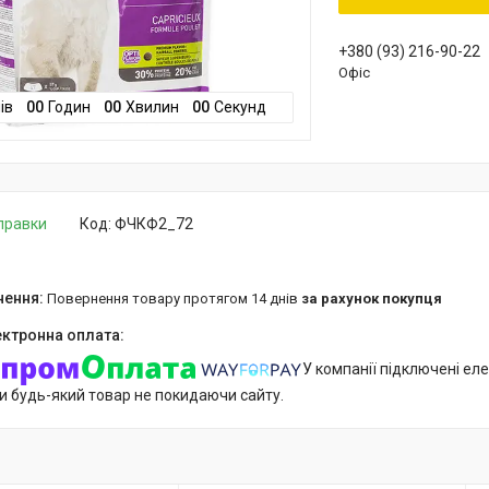
+380 (93) 216-90-22
Офіс
ів
0
0
Годин
0
0
Хвилин
0
0
Секунд
дправки
Код:
ФЧКФ2_72
повернення товару протягом 14 днів
за рахунок покупця
У компанії підключені еле
и будь-який товар не покидаючи сайту.