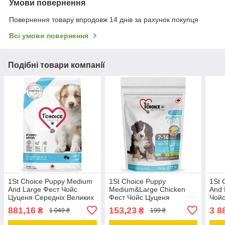
Умови повернення
Повернення товару впродовж 14 днів за рахунок покупця
Всі умови повернення
Подібні товари компанії
1St Choice Puppy Medium
1St Choice Puppy
1St 
And Large Фест Чойс
Medium&Large Chicken
And 
Цуценя Середніх Великих
Фест Чойс Цуценя
Чойс
корм для цуценят термін
Середний Великий Курка
Вели
881,16
153,23
3 8
₴
₴
1 049 ₴
199 ₴
Сухий Суперпреміум
Суп
Корм Для Цуценят
Літн