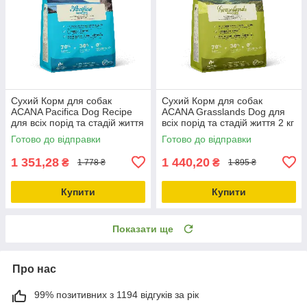
Сухий Корм для собак
Сухий Корм для собак
ACANA Pacifica Dog Recipe
ACANA Grasslands Dog для
для всіх порід та стадій життя
всіх порід та стадій життя 2 кг
2 кг (a54120)
(a54220)
Готово до відправки
Готово до відправки
1 351,28
1 440,20
₴
₴
1 778 ₴
1 895 ₴
Купити
Купити
Показати ще
Про нас
99% позитивних з 1194 відгуків за рік