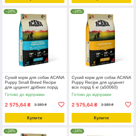
–24%
–24%
Сухий корм для собак ACANA
Сухий корм для собак ACANA
Puppy Small Breed Recipe
Puppy Recipe для цуценят
для цуценят дрібних порід
всіх порід 6 кг (a50060)
6.0 кг (a50260)
Готово до відправки
Готово до відправки
2 575,64
2 575,64
₴
₴
3 389 ₴
3 389 ₴
Купити
Купити
–24%
–24%