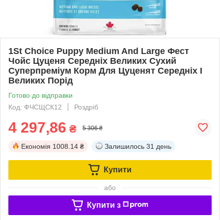
1St Choice Puppy Medium And Large Фест
Чойс Цуценя Середніх Великих Сухий
Суперпреміум Корм Для Цуценят Середніх І
Великих Порід
Готово до відправки
Код: ФЧСЩСК12
Роздріб
4 297,86
₴
5 306 ₴
Економія
1008.14 ₴
Залишилось
31 день
Купити
або
Купити з