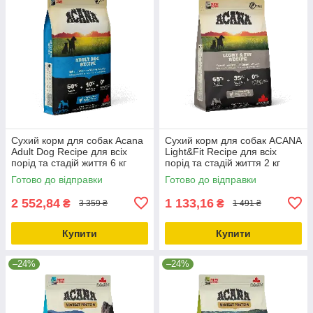
Сухий корм для собак Acana
Сухий корм для собак ACANA
Adult Dog Recipe для всіх
Light&Fit Recipe для всіх
порід та стадій життя 6 кг
порід та стадій життя 2 кг
(a52560)
(a51220)
Готово до відправки
Готово до відправки
2 552,84
1 133,16
₴
₴
3 359 ₴
1 491 ₴
Купити
Купити
–24%
–24%