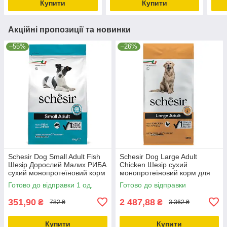
Купити
Купити
Середніх І
Акційні пропозиції та новинки
–55%
–26%
Schesir Dog Small Adult Fish
Schesir Dog Large Adult
Шезір Дорослий Малих РИБА
Chicken Шезір сухий
сухий монопротеїновий корм
монопротеїновий корм для
для собак Малих порід
собак великих порід 12кг
Готово до відправки 1 од.
Готово до відправки
2кг_ДО 11.10.25
351,90
2 487,88
₴
₴
782 ₴
3 362 ₴
Купити
Купити