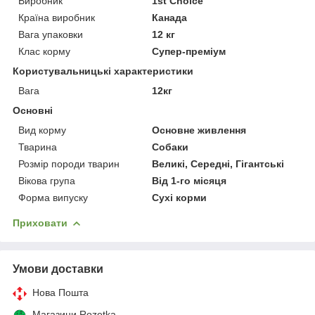
Виробник
1st Choice
Країна виробник
Канада
Вага упаковки
12 кг
Клас корму
Супер-преміум
Користувальницькі характеристики
Вага
12кг
Основні
Вид корму
Основне живлення
Тварина
Собаки
Розмір породи тварин
Великі, Середні, Гігантські
Вікова група
Від 1-го місяця
Форма випуску
Сухі корми
Приховати
Умови доставки
Нова Пошта
Магазини Rozetka