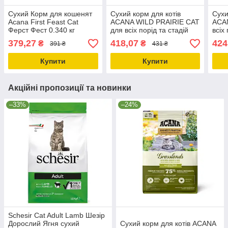
Сухий Корм для кошенят
Сухий корм для котів
Сухи
Acana First Feast Cat
ACANA WILD PRAIRIE CAT
ACA
Ферст Фест 0.340 кг
для всіх порід та стадій
всіх
(a71428)
життя 340G (a64034)
340g
379,27
418,07
424
₴
₴
391 ₴
431 ₴
Купити
Купити
Акційні пропозиції та новинки
–33%
–24%
Schesir Cat Adult Lamb Шезір
Дорослий Ягня сухий
Сухий корм для котів ACANA