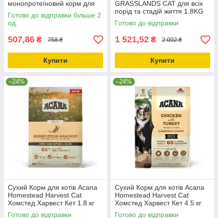
монопротеїновий корм для
GRASSLANDS CAT для всіх
котів 1.5кг_ДО 23.11.25
порід та стадій життя 1.8KG
Готово до відправки більше 2
(a64218)
од.
Готово до відправки
507,86
1 521,52
₴
₴
758 ₴
2 002 ₴
Купити
Купити
–24%
–24%
Сухий Корм для котів Acana
Сухий Корм для котів Acana
Homestead Harvest Cat
Homestead Harvest Cat
Хомстед Харвест Кет 1.8 кг
Хомстед Харвест Кет 4.5 кг
(a71436)
(a71437)
Готово до відправки
Готово до відправки