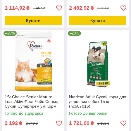
1 114,92
2 482,92
₴
₴
1 467 ₴
3 267 ₴
Купити
Купити
–20%
–20%
1St Choice Senior Mature
Nutrican Adult Сухий корм для
Less Aktiv Фест Чойс Сеньор
дорослих собак 15 кг
Сухий Суперпреміум Корм
(nc507016)
Для Літніх Чи Малоактивних
Готово до відправки
Готово до відправки
Котів 5.44
2 192
1 721,60
₴
₴
2 740 ₴
2 152 ₴