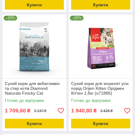
Купити
Купити
–20%
–20%
Сухий корм для вибагливих
Сухий корм для кошенят усіх
та стер котів Diamond
порід Orijen Kitten Оріджен
Naturals Finicky Cat
Кіттен 1,8кг (o71886)
Chicken&Rice Курка 7,5кг
Готово до відправки
Готово до відправки
(dn10099-HT60)
1 709,60
1 940,80
₴
₴
2 137 ₴
2 426 ₴
Купити
Купити