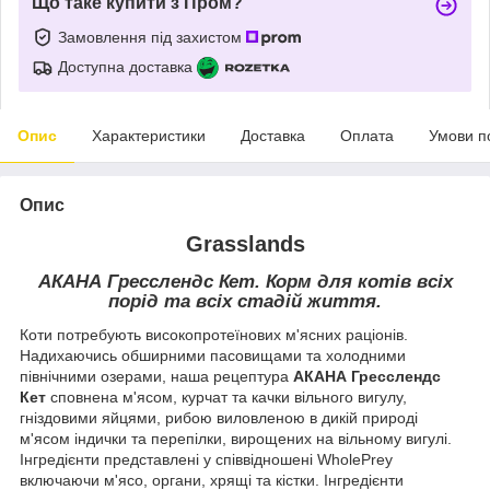
Що таке купити з Пром?
Замовлення під захистом
Доступна доставка
Опис
Характеристики
Доставка
Оплата
Умови п
Опис
Grasslands
АКАНА
Гресслендс Кет
. Корм для котів всіх
порід та всіх стадій життя.
Коти потребують високопротеїнових м'ясних раціонів.
Надихаючись обширними пасовищами та холодними
північними озерами, наша рецептура
АКАНА Гресслендс
Кет
сповнена м'ясом, курчат та качки вільного вигулу,
гніздовими яйцями, рибою виловленою в дикій природі
м'ясом індички та перепілки, вирощених на вільному вигулі.
Інгредієнти представлені у співвідношені WholePrey
включаючи м'ясо, органи, хрящі та кістки. Інгредієнти