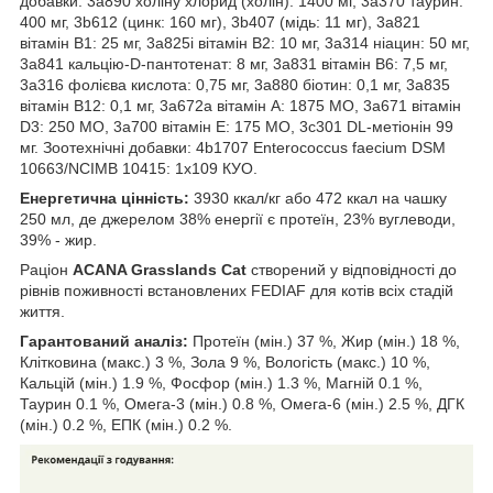
добавки: 3a890 холіну хлорид (холін): 1400 мг, 3a370 таурин:
400 мг, 3b612 (цинк: 160 мг), 3b407 (мідь: 11 мг), 3a821
вітамін В1: 25 мг, 3a825i вітамін В2: 10 мг, 3a314 ніацин: 50 мг,
3a841 кальцію-D-пантотенат: 8 мг, 3a831 вітамін В6: 7,5 мг,
3a316 фолієва кислота: 0,75 мг, 3a880 біотин: 0,1 мг, 3a835
вітамін В12: 0,1 мг, 3a672a вітамін А: 1875 МО, 3a671 вітамін
D3: 250 МО, 3a700 вітамін Е: 175 МО, 3c301 DL-метіонін 99
мг. Зоотехнічні добавки: 4b1707 Enterococcus faecium DSM
10663/NCIMB 10415: 1x109 КУО.
Енергетична цінність:
3930 ккал/кг або 472 ккал на чашку
250 мл, де джерелом 38% енергії є протеїн, 23% вуглеводи,
39% - жир.
Раціон
ACANA Grasslands Cat
створений у відповідності до
рівнів поживності встановлених FEDIAF для котів всіх стадій
життя.
Гарантований аналіз:
Протеїн (мін.) 37 %, Жир (мін.) 18 %,
Клітковина (макс.) 3 %, Зола 9 %, Вологість (макс.) 10 %,
Кальцій (мін.) 1.9 %, Фосфор (мін.) 1.3 %, Магній 0.1 %,
Таурин 0.1 %, Омега-3 (мін.) 0.8 %, Омега-6 (мін.) 2.5 %, ДГК
(мін.) 0.2 %, ЕПК (мін.) 0.2 %.