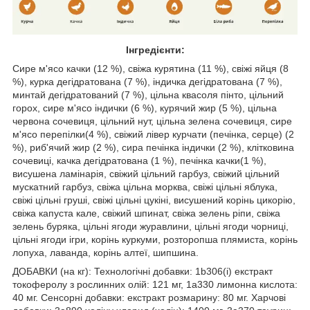
Інгредієнти:
Сире м'ясо качки (12 %), свіжа курятина (11 %), свіжі яйця (8
%), курка дегідратована (7 %), індичка дегідратована (7 %),
минтай дегідратований (7 %), цільна квасоля пінто, цільний
горох, сире м'ясо індички (6 %), курячий жир (5 %), цільна
червона сочевиця, цільний нут, цільна зелена сочевиця, сире
м'ясо перепілки(4 %), свіжий лівер курчати (печінка, серце) (2
%), риб'ячий жир (2 %), сира печінка індички (2 %), клітковина
сочевиці, качка дегідратована (1 %), печінка качки(1 %),
висушена ламінарія, свіжий цільний гарбуз, свіжий цільний
мускатний гарбуз, свіжа цільна морква, свіжі цільні яблука,
свіжі цільні груші, свіжі цільні цукіні, висушений корінь цикорію,
свіжа капуста кале, свіжий шпинат, свіжа зелень ріпи, свіжа
зелень буряка, цільні ягоди журавлини, цільні ягоди чорниці,
цільні ягоди ігри, корінь куркуми, розторопша плямиста, корінь
лопуха, лаванда, корінь алтеї, шипшина.
ДОБАВКИ (на кг): Технологічні добавки: 1b306(i) екстракт
токоферолу з рослинних олій: 121 мг, 1a330 лимонна кислота:
40 мг. Сенсорні добавки: екстракт розмарину: 80 мг. Харчові