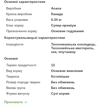
Основні характеристики
Виробник
Acana
Країна виробник
Канада
Вага упаковки
0.34 кг
Клас корму
Супер-преміум
Призначення корму
Основне годування
Користувальницькі характеристики
Інгредієнти
Тихоокеанська оселедець,
Тихоокейська мастерель,
хек, плутанину
Основні
Термін придатності
12
Вид корму
Основне живлення
Тварина
Коти/кішки
Розмір породи тварин
Без обмежень
Вікова група
Без обмежень
Форма випуску
Сухі корми
Приховати