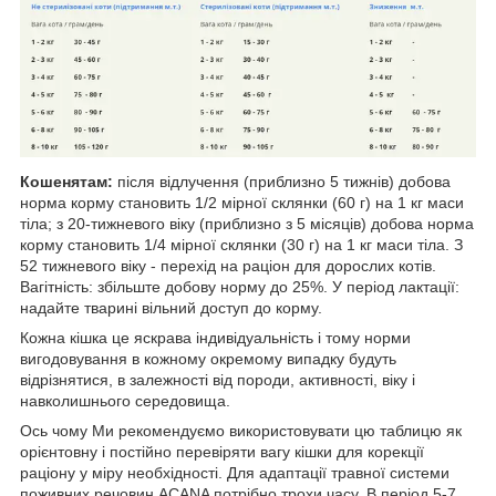
Кошенятам:
після відлучення (приблизно 5 тижнів) добова
норма корму становить 1/2 мірної склянки (60 г) на 1 кг маси
тіла; з 20-тижневого віку (приблизно з 5 місяців) добова норма
корму становить 1/4 мірної склянки (30 г) на 1 кг маси тіла. З
52 тижневого віку - перехід на раціон для дорослих котів.
Вагітність: збільште добову норму до 25%. У період лактації:
надайте тварині вільний доступ до корму.
Кожна кішка це яскрава індивідуальність і тому норми
вигодовування в кожному окремому випадку будуть
відрізнятися, в залежності від породи, активності, віку і
навколишнього середовища.
Ось чому Ми рекомендуємо використовувати цю таблицю як
орієнтовну і постійно перевіряти вагу кішки для корекції
раціону у міру необхідності. Для адаптації травної системи
поживних речовин ACANA потрібно трохи часу. В період 5-7