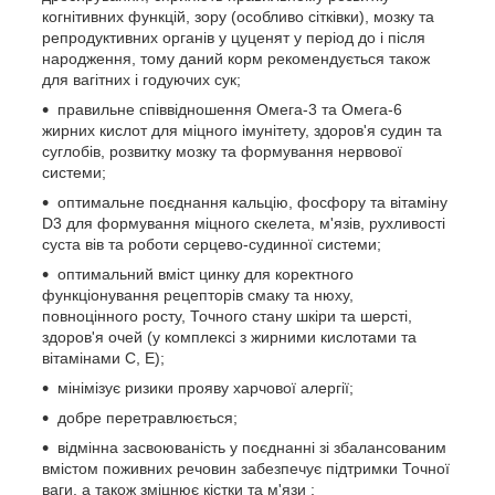
когнітивних функцій, зору (особливо сітківки), мозку та
репродуктивних органів у цуценят у період до і після
народження, тому даний корм рекомендується також
для вагітних і годуючих сук;
правильне співвідношення Омега-3 та Омега-6
жирних кислот для міцного імунітету, здоров'я судин та
суглобів, розвитку мозку та формування нервової
системи;
оптимальне поєднання кальцію, фосфору та вітаміну
D3 для формування міцного скелета, м'язів, рухливості
суста вів та роботи серцево-судинної системи;
оптимальний вміст цинку для коректного
функціонування рецепторів смаку та нюху,
повноцінного росту, Точного стану шкіри та шерсті,
здоров'я очей (у комплексі з жирними кислотами та
вітамінами С, Е);
мінімізує ризики прояву харчової алергії;
добре перетравлюється;
відмінна засвоюваність у поєднанні зі збалансованим
вмістом поживних речовин забезпечує підтримки Точної
ваги, а також зміцнює кістки та м'язи ;