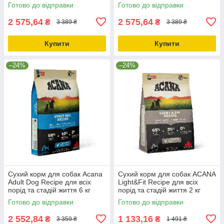
6.0 кг (a50260)
Готово до відправки
Готово до відправки
2 575,64
2 575,64
₴
₴
3 389 ₴
3 389 ₴
Купити
Купити
–24%
–24%
Сухий корм для собак Acana
Сухий корм для собак ACANA
Adult Dog Recipe для всіх
Light&Fit Recipe для всіх
порід та стадій життя 6 кг
порід та стадій життя 2 кг
(a52560)
(a51220)
Готово до відправки
Готово до відправки
2 552,84
1 133,16
₴
₴
3 359 ₴
1 491 ₴