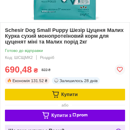
Schesir Dog Small Puppy Шезір Цуценя Малих
Курка сухий монопротеїновий корм для
цуценят міні та Малих порід 2кг
Готово до відправки
Код: ШСЩМК2
Роздріб
690,48
₴
822 ₴
Економія
131.52 ₴
Залишилось
28 днів
Купити
або
Купити з