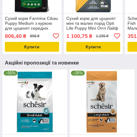
Сухий корм Farmina Cibau
Сухий корм для цуценят
Sche
Puppy Medium з куркою
міні та малих порід Opti
Fish
для цуценят середніх
Life Puppy Mini Опті Лайф
Мал
порід, 2.5 кг
Паппі Міні з куркою 2.5кг
моно
806,40
1 100,75
351
₴
₴
896 ₴
1 295 ₴
(311561)
для 
2кг_
Купити
Купити
Акційні пропозиції та новинки
–55%
–26%