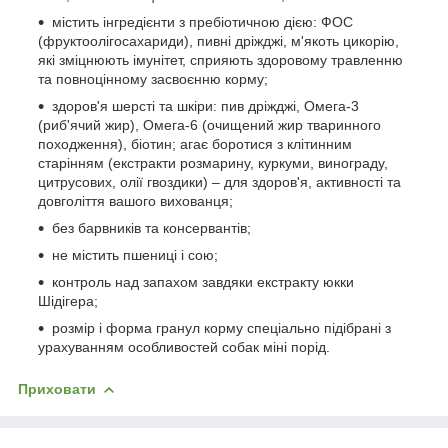
містить інгредієнти з пребіотичною дією: ФОС
(фруктоолігосахариди), пивні дріжджі, м'якоть цикорію,
які зміцнюють імунітет, сприяють здоровому травленню
та повноцінному засвоєнню корму;
здоров'я шерсті та шкіри: пив дріжджі, Омега-3
(риб'ячий жир), Омега-6 (очищений жир тваринного
походження), біотин; агає боротися з клітинним
старінням (екстракти розмарину, куркуми, винограду,
цитрусових, олії гвоздики) – для здоров'я, активності та
довголіття вашого вихованця;
без барвників та консервантів;
не містить пшениці і сою;
контроль над запахом завдяки екстракту юкки
Шідігера;
розмір і форма гранул корму спеціально підібрані з
урахуванням особливостей собак міні порід.
Приховати