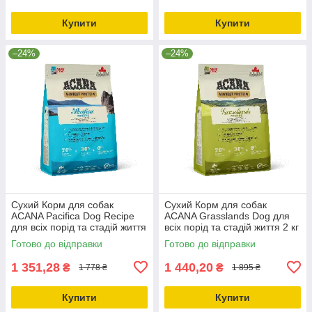
Купити
Купити
–24%
–24%
Сухий Корм для собак
Сухий Корм для собак
ACANA Pacifica Dog Recipe
ACANA Grasslands Dog для
для всіх порід та стадій життя
всіх порід та стадій життя 2 кг
2 кг (a54120)
(a54220)
Готово до відправки
Готово до відправки
1 351,28
1 440,20
₴
₴
1 778 ₴
1 895 ₴
Купити
Купити