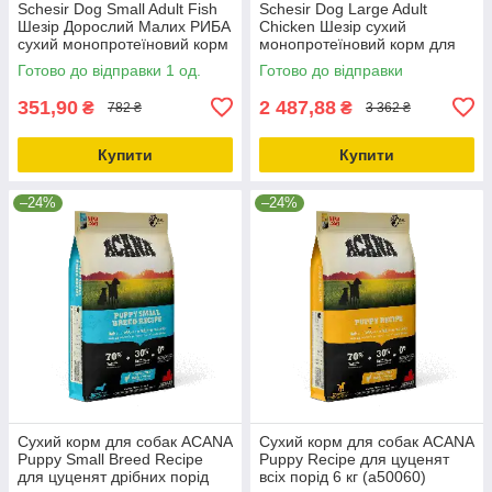
Schesir Dog Small Adult Fish
Schesir Dog Large Adult
Шезір Дорослий Малих РИБА
Chicken Шезір сухий
сухий монопротеїновий корм
монопротеїновий корм для
для собак Малих порід
собак великих порід 12кг
Готово до відправки 1 од.
Готово до відправки
2кг_ДО 11.10.25
351,90
2 487,88
₴
₴
782 ₴
3 362 ₴
Купити
Купити
–24%
–24%
Сухий корм для собак ACANA
Сухий корм для собак ACANA
Puppy Small Breed Recipe
Puppy Recipe для цуценят
для цуценят дрібних порід
всіх порід 6 кг (a50060)