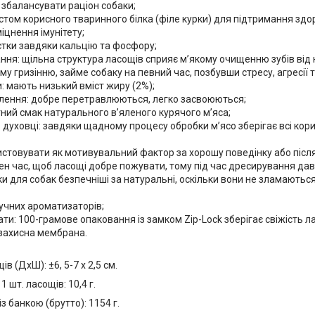
збалансувати раціон собаки;
стом корисного тваринного білка (філе курки) для підтримання здо
іцнення імунітету;
стки завдяки кальцію та фосфору;
ння: щільна структура ласощів сприяє м’якому очищенню зубів від
у гризінню, займе собаку на певний час, позбувши стресу, агресії т
: мають низький вміст жиру (2%);
лення: добре перетравлюються, легко засвоюються;
ний смак натурального в’яленого курячого м’яса;
 духовці: завдяки щадному процесу обробки м’ясо зберігає всі кори
стовувати як мотивувальний фактор за хорошу поведінку або післ
ен час, щоб ласощі добре пожувати, тому під час дресирування да
ки для собак безпечніші за натуральні, оскільки вони не зламаютьс
учних ароматизаторів;
ати: 100-грамове опаковання із замком Zір-Lосk зберігає свіжість ла
захисна мембрана.
в (ДхШ): ±6, 5-7 х 2,5 см.
 шт. ласощів: 10,4 г.
з банкою (брутто): 1154 г.