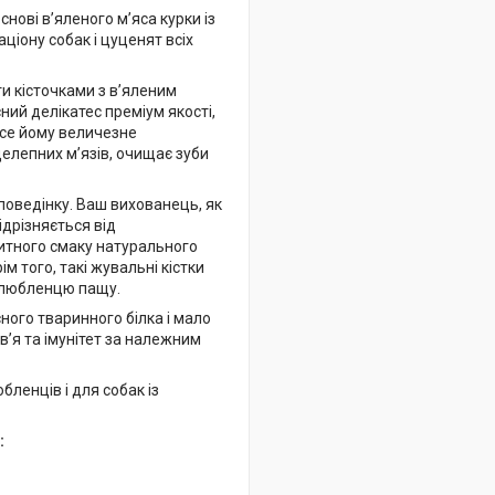
снові в’яленого м’яса курки із
ціону собак і цуценят всіх
и кісточками з в’яленим
ний делікатес преміум якості,
несе йому величезне
елепних м’язів, очищає зуби
оведінку. Ваш вихованець, як
ідрізняється від
титного смаку натурального
м того, такі жувальні кістки
 улюбленцю пащу.
ного тваринного білка і мало
’я та імунітет за належним
бленців і для собак із
: