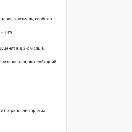
іцерин, крохмаль, сорбітол
 – 14%.
ценят від 3-х місяців.
 вихованцеві, він необхідний
ати потрапляння прямих