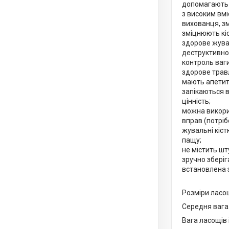
допомагають 
з високим вмі
вихованця, зм
зміцнюють кі
здорове жува
деструктивном
контроль ваги
здорове трав
мають апетит
запікаються в
цінність;
можна викори
вправ (потріб
жувальні кіст
пащу;
не містить шт
зручно зберіг
встановлена 
Розміри ласощі
Середня вага 1
Вага ласощів і