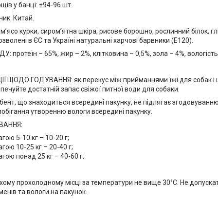
щів у банці: ±94-96 шт.
ик: Китай.
м’ясо курки, сиром’ятна шкіра, рисове борошно, рослинний білок, гл
дозволені в ЄС та Україні натуральні харчові барвники (Е120).
: протеїн – 65%, жир – 2%, клітковина – 0,5%, зола – 4%, вологість
 ЩОДО ГОДУВАННЯ: як перекус між прийманнями їжі для собак і цу
ечуйте достатній запас свіжої питної води для собаки.
ент, що знаходиться всередині пакунку, не підлягає згодовуванню
побігання утворенню вологи всередині пакунку.
ВАННЯ:
гою 5-10 кг – 10-20 г;
гою 10-25 кг – 20-40 г;
агою понад 25 кг – 40-60 г.
ухому прохолодному місці за температури не вище 30°C. Не допуск
енів та вологи на пакунок.