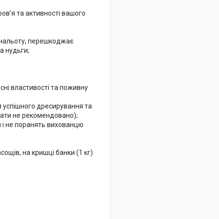
ров’я та активності вашого
 нальоту, перешкоджає
а нудьги;
сні властивості та поживну
я успішного дресирування та
вати не рекомендовано);
я і не поранять вихованцю
сощів, на кришці банки (1 кг)