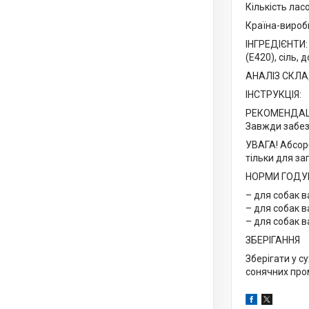
Кількість ласо
Країна-виробн
ІНГРЕДІЄНТИ: 
(Е420), сіль, 
АНАЛІЗ СКЛАДУ
ІНСТРУКЦІЯ:
РЕКОМЕНДАЦІЇ
Завжди забезп
УВАГА! Абсорб
тільки для за
НОРМИ ГОДУ
– для собак ва
– для собак ва
– для собак в
ЗБЕРІГАННЯ
Зберігати у с
сонячних пром