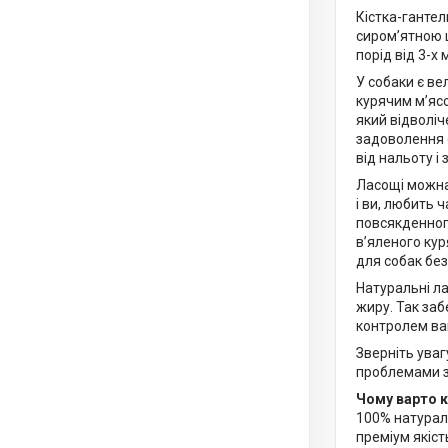
Кістка-гантел
сиром’ятною ш
порід від 3-х 
У собаки є ве
курячим м’ясо
який відволіч
задоволення 
від нальоту і
Ласощі можна
і ви, любить 
повсякденного
в’яленого кур
для собак без
Натуральні ла
жиру. Так заб
контролем ва
Зверніть уваг
проблемами зу
Чому варто к
100% натурал
преміум якіст