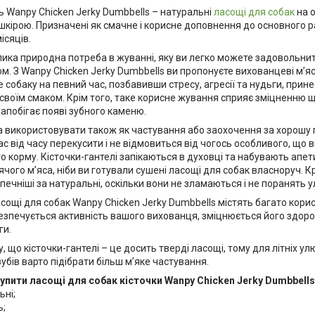
ь Wanpy Chicken Jerky Dumbbells – натуральні
ласощі для собак
на о
кірою. Призначені як смачне і корисне доповнення до основного ра
місяців.
лика природна потреба в жуванні, яку ви легко можете задовольнит
м. З Wanpy Chicken Jerky Dumbbells ви пропонуєте вихованцеві м’яс
е собаку на певний час, позбавивши стресу, агресії та нудьги, при
своїм смаком. Крім того, таке корисне жування сприяє зміцненню щ
 запобігає появі зубного каменю.
 використовувати також як частування або заохочення за хорошу п
час від часу перекусити і не відмовиться від чогось особливого, що в
 корму. Кісточки-гантелі запікаються в духовці та набувають апе
ячого м’яса, ніби ви готували сушені ласощі для собак власноруч. Крі
печніші за натуральні, оскільки вони не зламаються і не поранять
сощі для собак Wanpy Chicken Jerky Dumbbells містять багато корис
езпечується активність вашого вихованця, зміцнюється його здоров
ги.
у, що кісточки-гантелі – це досить тверді ласощі, тому для літніх улю
бів варто підібрати більш м’яке частування.
упити ласощі для собак кісточки Wanpy Chicken Jerky Dumbbells
ьні;
ь;