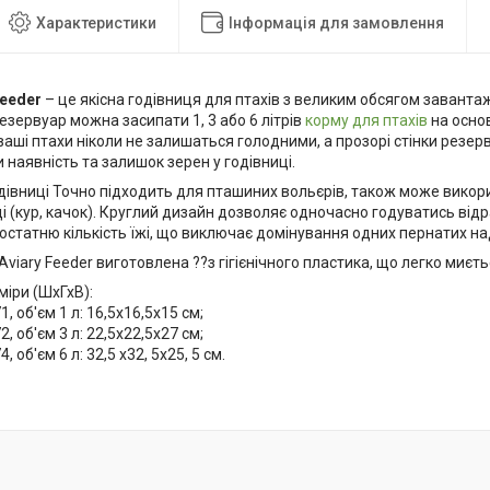
Характеристики
Інформація для замовлення
Feeder
– це якісна годівниця для птахів з великим обсягом завант
резервуар можна засипати 1, 3 або 6 літрів
корму для птахів
на основ
ваші птахи ніколи не залишаться голодними, а прозорі стінки резе
наявність та залишок зерен у годівниці.
дівниці Точно підходить для пташиних вольєрів, також може викори
ці (кур, качок). Круглий дизайн дозволяє одночасно годуватись відр
статню кількість їжі, що виключає домінування одних пернатих на
 Aviary Feeder виготовлена ??з гігієнічного пластика, що легко миєть
міри (ШхГхВ):
, об'єм 1 л: 16,5х16,5х15 см;
, об'єм 3 л: 22,5х22,5х27 см;
, об'єм 6 л: 32,5 х32, 5х25, 5 см.