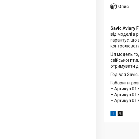
Опис
Savic Aviary 
від моделі в 
гарантує, що 
контролювати 
Ця модель го
свійської пти
отримувати до
Годівля Savic
Габаритні роз
– Артикул 0171
– Артикул 0172
– Артикул 0174