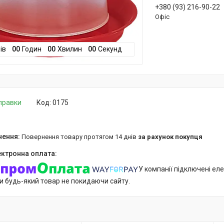
+380 (93) 216-90-22
Офіс
ів
0
0
Годин
0
0
Хвилин
0
0
Секунд
дправки
Код:
0175
повернення товару протягом 14 днів
за рахунок покупця
У компанії підключені еле
и будь-який товар не покидаючи сайту.