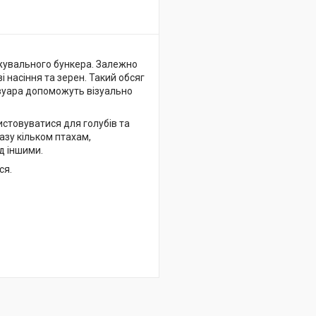
ажувального бункера. Залежно
і насіння та зерен. Такий обсяг
рвуара допоможуть візуально
стовуватися для голубів та
азу кільком птахам,
д іншими.
ся.