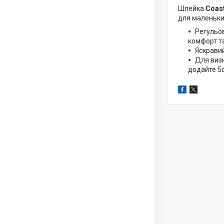
Шлейка
Coast
для маленьких
Регульов
комфорт т
Яскравий
Для визн
додайте 5