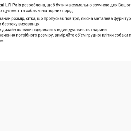
al Li"l Pals
розроблена, щоб бути максимально зручною для Вашог
 цуценят та собак мініатюрних порід.
аний розмір, сітка, що пропускає повітря, якісна металева фурніту
а безпеку вихованця.
 дизайн шлейки підкреслить індивідуальність тварини.
ачення потрібного розміру, виміряйте об'єм грудної клітки собаки п
см.