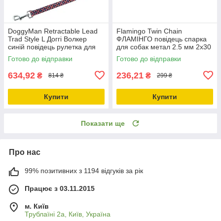
DoggyMan Retractable Lead
Flamingo Twin Chain
Trad Style L Доггі Волкер
ФЛАМІНГО повідець спарка
синій повідець рулетка для
для собак метал 2.5 мм 2х30
собак до 30кг, трос 5м
см
Готово до відправки
Готово до відправки
(92627)
634,92
236,21
₴
₴
814 ₴
299 ₴
Купити
Купити
Показати ще
Про нас
99% позитивних з 1194 відгуків за рік
Працює з 03.11.2015
м. Київ
Трублаїні 2а, Київ, Україна