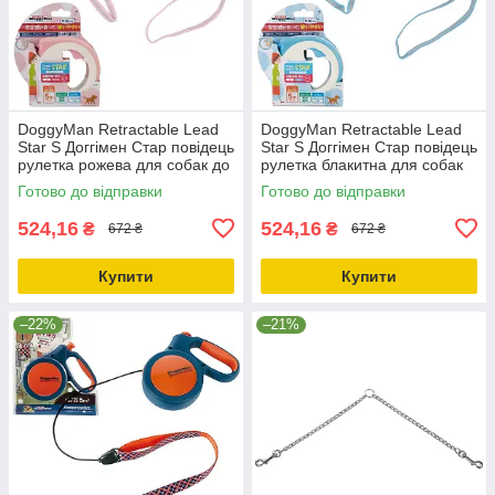
DoggyMan Retractable Lead
DoggyMan Retractable Lead
Star S Доггімен Стар повідець
Star S Доггімен Стар повідець
рулетка рожева для собак до
рулетка блакитна для собак
10кг, трос 5м (92614)
до 10кг, трос 5м (92615)
Готово до відправки
Готово до відправки
524,16
524,16
₴
₴
672 ₴
672 ₴
Купити
Купити
–22%
–21%