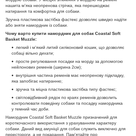
нашита м'яка неопренова стрічка, яка перешкоджає
натирання та комфортна для собаки.
Зручна пластикова застібка фастекс дозволяє швидко надіти
або зняти намордник із собаки.
Чому варто купити намордник для собак Coastal Soft
Basket Muzzle:
легкий і м'який литий силіконовий кошик, що дозволяє
собаці вільно дихати;
просте регулювання посадки на морду за допомогою
нейлонових ременів (ширина 2см);
внутрішня частина ременів має неопренову підкладку,
яка запобігає натиранню;
зручна та міцна пластикова застібка типу фастекс;
світловідбивний рядок по краях ременів дозволить
контролювати поведінку собаки та посадку намордника
у темний час доби.
Намордник Coastal Soft Basket Muzzle призначений для
короткочасного використання з урахуванням характеру
собаки. Даний вид амуніції для собак служить виключно для
перестороги, а не покарання. Пам'ятайте про