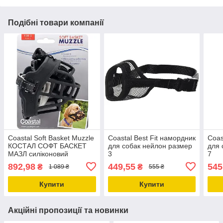
Подібні товари компанії
Coastal Soft Basket Muzzle
Coastal Best Fit намордник
Coas
КОСТАЛ СОФТ БАСКЕТ
для собак нейлон размер
для 
МАЗЛ силіконовий
3
7
намордник для собак
892,98
449,55
545
₴
₴
1 089 ₴
555 ₴
размер 2
Купити
Купити
Акційні пропозиції та новинки