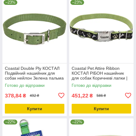
–23%
–23%
Coastal Double Ply КОСТАЛ
Coastal Pet Attire Ribbon
Подвійний нашийник для
КОСТАЛ РІБОН нашийник
собак нейлон Зелена пальма
для собак Коричневі лапки |
| 2.5х65см
1.6х20-30см
Готово до відправки
Готово до відправки
378,84
451,22
₴
₴
492 ₴
586 ₴
Купити
Купити
–22%
–22%