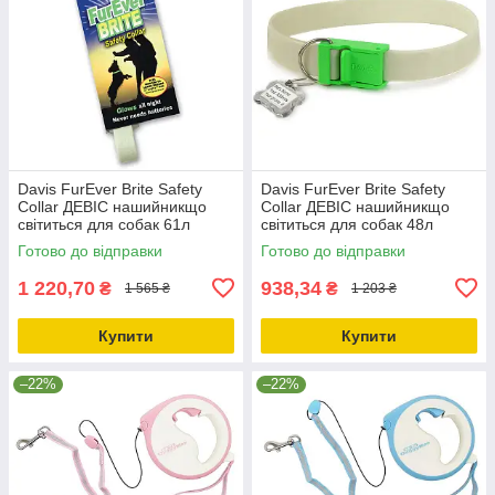
Davis FurEver Brite Safety
Davis FurEver Brite Safety
Collar ДЕВІС нашийникщо
Collar ДЕВІС нашийникщо
світиться для собак 61л
світиться для собак 48л
Готово до відправки
Готово до відправки
1 220,70
938,34
₴
₴
1 565 ₴
1 203 ₴
Купити
Купити
–22%
–22%