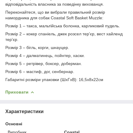
відповідальність власника за поведінку вихованця.
Переконайтеся, що ви вибрали правильний розмір
намордника для собак Coastal Soft Basket Muzzle:
Розмір 1 – такса, мальтійська болонка, карликовий пудель.
Розмір 2 – кокер спаніель, джек розсел тер'єр, вест хайленд
тер'єр.
Розмір 3 – бігль, корги, шнауцер.
Розмір 4 – далматинець, пойнтер, хаски.
Розмір 5 – ретрівер, боксер, доберман.
Розмір 6 – мастиф, дог, сенбернар.
Габаритні розміри упаковки (ШхГхВ): 16,5х8х22см
Приховати
Характеристики
Основні
Виробник
Coastal