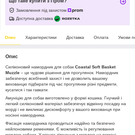
Що таке купити з Пром?
Замовлення під захистом
Доступна доставка
Опис
Характеристики
Доставка
Оплата
Умови п
Опис
Силіконовий намордник для собак
Coastal Soft Basket
Muzzle
– це чудове рішення для прогулянок. Намордник
забезпечує всебічний захист і не дозволить вашому
вихованцю підбирати під час прогулянки різні предмети,
кусатися і так гавкати.
Амуніцію для собак виготовлено у формі кошика. Гнучкий і
легкий силіконовий матеріал забезпечує відмінну посадку на
морді і не викликає дискомфорту у вашого вихованця при
носінні намордника.
Фіксація намордника проводиться надійно та безпечно
нейлоновими ременями. Є можливість їх регулювання
мордою собаки. У місцях зіткнення з мордою на ремені