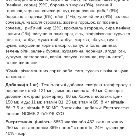
(печінка, серце) (9%), борошно з курки (9%), зелений
горошок, червона сочевиця, нут, сира озерна риба* (6%),
борошно з індички (6%), яйця (4%), курячий жир (4%), зелена
сочевиця, квасоля строката, жовтий горошок, клітковина
сочевиці, риб’ячий жир (2%), крохмаль з горошку, сира печінка
індички (1%), висушена ламінарія, сіль, ліофілізоване курча та
печінка, гарбуз, мускатний гарбуз, морква, яблука, груші,
цукіні, висушений корінь цикорію, капуста Кале, шпинат,
зелень ріпи, зелень буряка, журавлина, чорниця, ягоди ірги,
куркума, розторопша, корінь лопуха, лаванда, корінь алтеї,
плоди шипшини.
*Суміш різноманітних сортів риби: сига, судака північної щуки
та кефалі.
Добавки(в 1 кг):
Технологічні добавки: екстракт токоферолу з
рослинних олій: 121 мг , лимонна кислота: 40 мг. Сенсорні
добавки: екстракт розмарину: 80 мг. Харчові добавки: цинк:
150 мг, мідь: 11 мг, вітамін B1: 25 мг, вітамін B5: 8 мг, вітамін
B6: 7.5 мг, вітамін E:50 МО. Зоотехнічні добавки: Enterococcus
faecium NCIMB 2.2x10^6 КУО.
Енергетична цінність:
3850 ккал/кг або 462 ккал на чашку
250 мл, де джерелом 36% енергії є протеїн, 24% вуглеводи,
40% - жир.