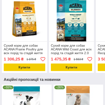
Сухий корм для собак
Сухий корм для собак
Сухи
ACANA Prairie Poultry для
ACANA Wild Coast для всіх
ACAN
всіх порід та стадій життя
порід та стадій життя 2.0
Reci
2 кг (a56021)
кг (a56220)
стад
1 306,25
1 475,35
3 5
₴
₴
1 375 ₴
1 553 ₴
Купити
Купити
Акційні пропозиції та новинки
–55%
–26%