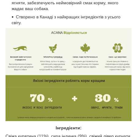
ягняти, забезпечують неймовірний смак корму, якого
жадає ваш собака.
Створено в Канаді з найкращих інгредієнтів з усього
світу.
Інгредієнти:
Свіжа курятина (11%), сира індичка (9%), свіжий лівер курчати