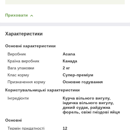
Приховати
Характеристики
Основні характеристики
Виробник
Acana
Країна виробник
Канада
Вага упаковки
2 кг
Клас корму
Супер-преміум
Призначення корму
Основне годування
Користувальницькі характеристики
Інгредієнти
Курча вільного вигулу,
індичка вільного вигулу,
дикий судак, райдужна
форель, свіжі гніздові яйця
Основні
Термін придатності
12