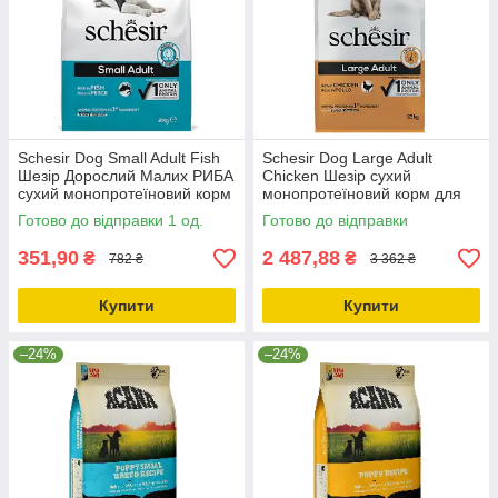
Schesir Dog Small Adult Fish
Schesir Dog Large Adult
Шезір Дорослий Малих РИБА
Chicken Шезір сухий
сухий монопротеїновий корм
монопротеїновий корм для
для собак Малих порід
собак великих порід 12кг
Готово до відправки 1 од.
Готово до відправки
2кг_ДО 11.10.25
351,90
2 487,88
₴
₴
782 ₴
3 362 ₴
Купити
Купити
–24%
–24%