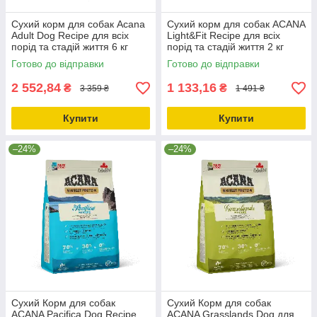
Сухий корм для собак Acana
Сухий корм для собак ACANA
Adult Dog Recipe для всіх
Light&Fit Recipe для всіх
порід та стадій життя 6 кг
порід та стадій життя 2 кг
(a52560)
(a51220)
Готово до відправки
Готово до відправки
2 552,84
1 133,16
₴
₴
3 359 ₴
1 491 ₴
Купити
Купити
–24%
–24%
Сухий Корм для собак
Сухий Корм для собак
ACANA Pacifica Dog Recipe
ACANA Grasslands Dog для