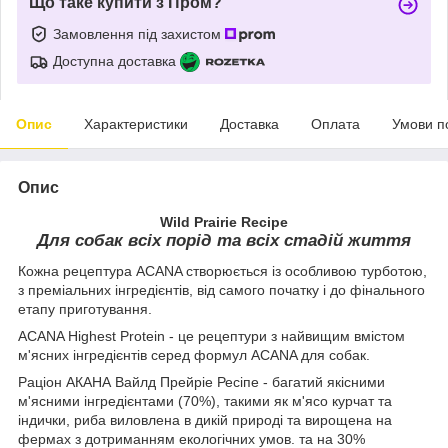
Що таке купити з Пром?
Замовлення під захистом
Доступна доставка
Опис
Характеристики
Доставка
Оплата
Умови п
Опис
Wild Prairie Recipe
Для собак всіх порід та всіх стадій життя
Кожна рецептура ACANA створюється із особливою турботою,
з преміальних інгредієнтів, від самого початку і до фінального
етапу приготування.
ACANA Highest Protein - це рецептури з найвищим вмістом
м'ясних інгредієнтів серед формул ACANA для собак.
Раціон АКАНА Вайлд Прейріе Ресіпе - багатий якісними
м'ясними інгредієнтами (70%), такими як м'ясо курчат та
індички, риба виловлена в дикій природі та вирощена на
фермах з дотриманням екологічних умов. та на 30%