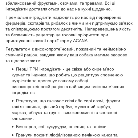
збалансований фруктами, овочами, та травами. Всі ці
інгредієнти доставляються до нас на кухні щоденно.
Преміальні інгредієнти надходять до нас від перевірених
фермерів, скотарів та рибалок з якими ми підтримуємо зв'язок
та співпрацюємо протягом десятиліть. Неперевершена якість
та безпечність рецептур це головні пріоритети при
приготуванні кожної партії корму ACANA.
Результатом є високопротеїновий, поживний та неймовірно
смачний раціон, завдяки якому ваш собака матиме здорове
та щасливе життя.
Перші ТРИ інгредієнти - це свіже або сире м'ясо
курчат та індички, що робить цю рецептуру сповненою
нутрієнтів та пропонує вашому собаці
високопротеїновий раціон з найвищим вмістом м'ясних
інгредієнтів.
Рецептура, що включає свіжі або сирі овочі, фрукти
такі як шпинат, цільний гарбуз, мускатний гарбуз,
морква, яблука та груші - високопоживні та сповнені
клітковини.
Без зерна, сої, кукурудзи, пшениці та тапіоки.
Гранули покриті ліофілізованою печінкою качки та