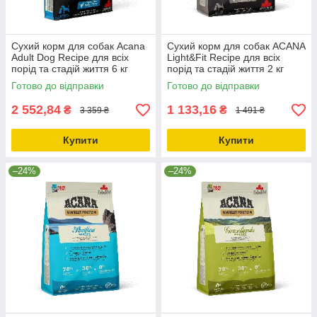
Сухий корм для собак Acana
Сухий корм для собак ACANA
Adult Dog Recipe для всіх
Light&Fit Recipe для всіх
порід та стадій життя 6 кг
порід та стадій життя 2 кг
(a52560)
(a51220)
Готово до відправки
Готово до відправки
2 552,84
1 133,16
₴
₴
3 359 ₴
1 491 ₴
Купити
Купити
–24%
–24%