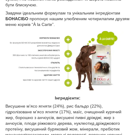
бути блискучою.
Завдяки ідеальним формулам та унікальним інгредієнтам
БОНАСІБО
пропонує нашим улюбленим чотирилапим друзям
меню кормів “À la Carte”.
Інгредієнти:
Висушене м'ясо ягняти (24%), рис бальдо (22%),
гідролізоване м'ясо ягняти (17%), маїс, очищений курячий
жир, борошно з анчоусів, висушені пивні дріжджі, жир з
анчоусів, плоди ріжкового дерева, нуклеотид дріжджового
протеїну, висушений буряковий жом, мінерали, пребіотик
мананоолігосахариди, морські водорості, порошок чорниці,