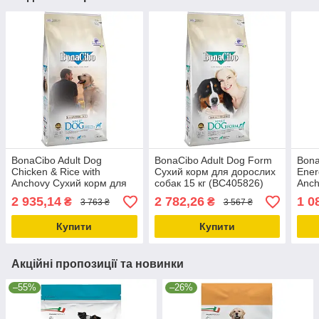
BonaCibo Adult Dog
BonaCibo Adult Dog Form
Bona
Chicken & Rice with
Сухий корм для дорослих
Ener
Anchovy Сухий корм для
собак 15 кг (BC405826)
Anch
собак 15 кг (BC405765)
акти
2 935,14
2 782,26
1 0
₴
₴
3 763 ₴
3 567 ₴
(BC
Купити
Купити
Акційні пропозиції та новинки
–55%
–26%