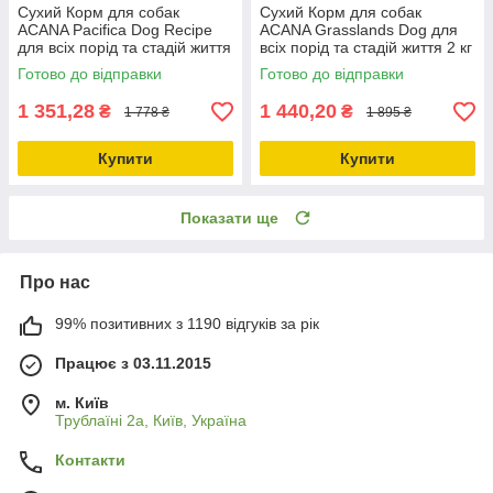
Сухий Корм для собак
Сухий Корм для собак
ACANA Pacifica Dog Recipe
ACANA Grasslands Dog для
для всіх порід та стадій життя
всіх порід та стадій життя 2 кг
2 кг (a54120)
(a54220)
Готово до відправки
Готово до відправки
1 351,28
1 440,20
₴
₴
1 778 ₴
1 895 ₴
Купити
Купити
Показати ще
Про нас
99% позитивних з 1190 відгуків за рік
Працює з 03.11.2015
м. Київ
Трублаїні 2а, Київ, Україна
Контакти