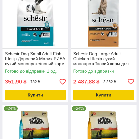
Schesir Dog Small Adult Fish
Schesir Dog Large Adult
Шезір Дорослий Малих РИБА
Chicken Шезір сухий
сухий монопротеїновий корм
монопротеїновий корм для
для собак Малих порід
собак великих порід 12кг
Готово до відправки 1 од.
Готово до відправки
2кг_ДО 11.10.25
351,90
2 487,88
₴
₴
782 ₴
3 362 ₴
Купити
Купити
–24%
–24%