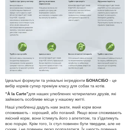
Ідеальні формули та унікальні інгредієнти
БОНАСІБО
- це
вибір кормів супер преміум класу для собак та котів.
“À la Carte”
для наших улюблених чотирилапих друзів, які
займають особливе місце у нашому житті.
Наші улюбленці дадуть нам знати, який корм вони
споживають - хороший, або поганий. Якщо вони споживають
якісний корм, вони їстимуть його з апетитом, та з'їдатимуть
всю порцію. Крім того, їх стул повинен бути твердим, але не
сухим, і не повинен легко розпадатися. Їх шерсть повинна