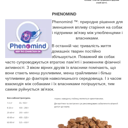
PHENOMIND
Phenomind ™: природне рішення для
зменшення впливу старіння на собак
і підтримки зв'язку між улюбленцями і
власниками.
В останній час тривалість життя
домашніх тварин постійно
збільшується. Поважний вік собак
часто супроводжується втратою пам'яті і зниженням фізичної
активності. З віком вірних друзів їх власники помічають, що
вони стають менш рухливими, менш грайливими і більш
чутливими до факторів навколишнього середовища. І з часом
взаємодія між собаками і їх власниками погіршується, тим
самим руйнується зв'язок.