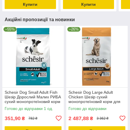
Купити
Купити
Акційні пропозиції та новинки
–55%
–26%
Schesir Dog Small Adult Fish
Schesir Dog Large Adult
Шезір Дорослий Малих РИБА
Chicken Шезір сухий
сухий монопротеїновий корм
монопротеїновий корм для
для собак Малих порід
собак великих порід 12кг
Готово до відправки 1 од.
Готово до відправки
2кг_ДО 11.10.25
351,90
2 487,88
₴
₴
782 ₴
3 362 ₴