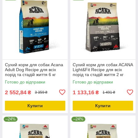
Сухий корм для собак Acana
Сухий корм для собак ACANA
Adult Dog Recipe для всіх
Light&Fit Recipe для всіх
порід та стадій життя 6 кг
порід та стадій життя 2 кг
(a52560)
(a51220)
Готово до відправки
Готово до відправки
2 552,84
1 133,16
₴
₴
3 359 ₴
1 491 ₴
Купити
Купити
–24%
–24%