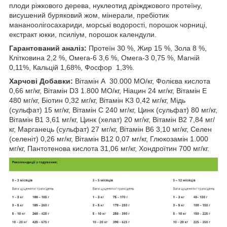
плоди ріжкового дерева, нуклеотид дріжджового протеїну,
висушений буряковий жом, мінерали, пребіотик
мананоолігосахариди, морські водорості, порошок чорниці,
екстракт юкки, псиліум, порошок календули.
Гарантований аналіз:
Протеїн 30 %, Жир 15 %, Зола 8 %,
Клітковина 2,2 %, Омега-6 3,6 %, Омега-3 0,75 %, Магній
0,11%, Кальцій 1,68%, Фосфор 1,3%.
Харчові Добавки:
Вітамін A 30.000 МО/кг, Фолієва кислота
0,66 мг/кг, Вітамін D3 1.800 МО/кг, Ніацин 24 мг/кг, Вітамін E
480 мг/кг, Біотин 0,32 мг/кг, Вітамін K3 0,42 мг/кг, Мідь
(сульфат) 15 мг/кг, Вітамін C 240 мг/кг, Цинк (сульфат) 80 мг/кг,
Вітамін B1 3,61 мг/кг, Цинк (хелат) 20 мг/кг, Вітамін B2 7,84 мг/
кг, Марганець (сульфат) 27 мг/кг, Вітамін B6 3,10 мг/кг, Селен
(селеніт) 0,26 мг/кг, Вітамін B12 0,07 мг/кг, Глюкозамін 1.000
мг/кг, Пантотенова кислота 31,06 мг/кг, Хондроїтин 700 мг/кг.