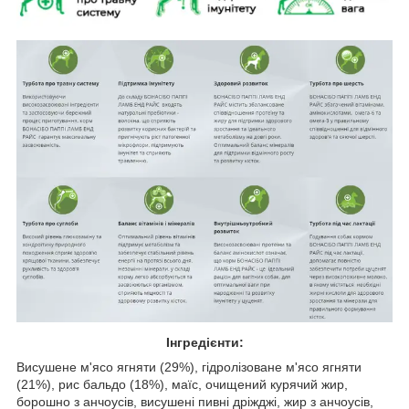
Інгредієнти:
Висушене м'ясо ягняти (29%), гідролізоване м'ясо ягняти
(21%), рис бальдо (18%), маїс, очищений курячий жир,
борошно з анчоусів, висушені пивні дріжджі, жир з анчоусів,