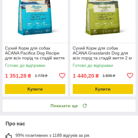
Сухий Корм для собак
Сухий Корм для собак
ACANA Pacifica Dog Recipe
ACANA Grasslands Dog для
для всіх порід та стадій життя
всіх порід та стадій життя 2 кг
2 кг (a54120)
(a54220)
Готово до відправки
Готово до відправки
1 351,28
1 440,20
₴
₴
1 778 ₴
1 895 ₴
Купити
Купити
Показати ще
Про нас
99% позитивних з 1188 відгуків за рік