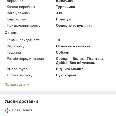
Виробник
BonaCibo
Країна виробник
Туреччина
Вага упаковки
3 кг
Клас корму
Преміум
Призначення корму
Основне годування
Основні
Термін придатності
14
Вид корму
Основне живлення
Тварина
Собаки
Розмір породи тварин
Середні, Великі, Гігантські,
Дрібні, Без обмежень
Вікова група
Від 1-го місяця
Форма випуску
Сухі корми
Приховати
Умови доставки
Нова Пошта