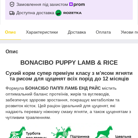
Замовлення під захистом
Доступна доставка
Опис
Характеристики
Доставка
Оплата
Умови п
Опис
BONACIBO PUPPY LAMB & RICE
Сухий корм супер преміум класу з м'ясом ягняти
та рисом для цуценят всіх порід до 12 місяців
Формула
БОНАСІБО ПАППІ ЛАМБ ЕНД РАЙС
містить
оптимальний баланс протеїнів, жирів та вуглеводів,
забезпечує здорове зростання, покращує метаболізм та
розвиток кісток. Цей раціон ідеальний для цуценят, які
надають перевагу ніжному смаку ягняти, а також цуценятам з
чутливим травленням.