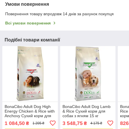
Умови повернення
Повернення товару впродовж 14 днів за рахунок покупця
Всі умови повернення
Подібні товари компанії
BonaCibo Adult Dog High
BonaCibo Adult Dog Lamb
Bona
Energy Chicken & Rice with
& Rice Сухий корм для
Rice
Anchovy Сухий корм для
собак з ягням 15 кг
корм
активних собак 4 кг
(BC405789)
(BC
1 084,50
3 548,75
826
₴
₴
1 205 ₴
4 175 ₴
(BC406175)