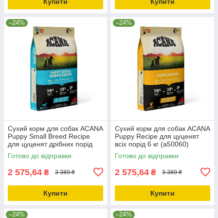
Купити
Купити
–24%
–24%
Сухий корм для собак ACANA
Сухий корм для собак ACANA
Puppy Small Breed Recipe
Puppy Recipe для цуценят
для цуценят дрібних порід
всіх порід 6 кг (a50060)
6.0 кг (a50260)
Готово до відправки
Готово до відправки
2 575,64
2 575,64
₴
₴
3 389 ₴
3 389 ₴
Купити
Купити
–24%
–24%