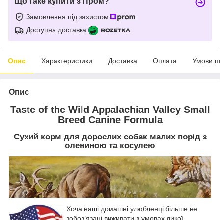
Що таке купити з Пром?
Замовлення під захистом
Доступна доставка
Опис
Характеристики
Доставка
Оплата
Умови п
Опис
Taste of the Wild Appalachian Valley Small
Breed Canine Formula
Сухий корм для дорослих собак малих порід з
олениною та косулею
Хоча наші домашні улюбленці більше не
зобов’язані виживати в умовах дикої