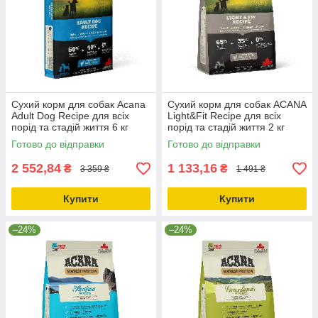
Сухий корм для собак Acana
Сухий корм для собак ACANA
Adult Dog Recipe для всіх
Light&Fit Recipe для всіх
порід та стадій життя 6 кг
порід та стадій життя 2 кг
(a52560)
(a51220)
Готово до відправки
Готово до відправки
2 552,84
1 133,16
₴
₴
3 359 ₴
1 491 ₴
Купити
Купити
–24%
–24%