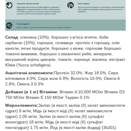
Склад
: оленина (10%), борошно з м’яса ягняти, боби
гарбанзо (10%), горошок, сочевиця, протеїн з горошку, олія
каноли, яєчні продукти, борошно з качки, горохове борошно,
томатні вижимки, борошно з океанічної риби, мінерали,
висушений корінь цикорію, томати, чорниця, малина, екстракт
Юкки (Yucca schidigera).
Аналітичні компоненти:
Протеїн 32.0%, Жир 18.0%, Сира
клітковина 4.0%, Сира зола 6.9%, Вологість 10.0%, Омега-6
2.8%, Омега-3 0.3%
Добавки (в 1 кг) Вітаміни:
Вітамін A 10,000 МО/кг Вітамін D3
750 МО/кг Вітамін E 150 МО/кг Таурин 0.1%
Мікроелементи:
Залізо (в якості заліза (II) хелат амінокислоти
гідрат) 9 мг/кг, Мідь (в якості міді (II) хелат амінокислоти
гідрат) 1.05 мг/кг, Залізо (в якості заліза (II) сульфат
моногідрат) 18 мг/кг, Мідь (в якості міді (II) сульфат
пентагідрат) 1.75 мг/кг, Йод (в якості калію йодид) (3b201)