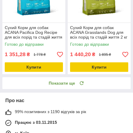
Сухий Корм для собак
Сухий Корм для собак
ACANA Pacifica Dog Recipe
ACANA Grasslands Dog для
для всіх порід та стадій життя
всіх порід та стадій життя 2 кг
2 кг (a54120)
(a54220)
Готово до відправки
Готово до відправки
1 351,28
1 440,20
₴
₴
1 778 ₴
1 895 ₴
Купити
Купити
Показати ще
Про нас
99% позитивних з 1190 відгуків за рік
Працює з 03.11.2015