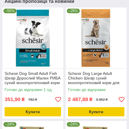
Акційні пропозиції та новинки
–55%
–26%
Schesir Dog Small Adult Fish
Schesir Dog Large Adult
Шезір Дорослий Малих РИБА
Chicken Шезір сухий
сухий монопротеїновий корм
монопротеїновий корм для
для собак Малих порід
собак великих порід 12кг
Готово до відправки 1 од.
Готово до відправки
2кг_ДО 11.10.25
351,90
2 487,88
₴
₴
782 ₴
3 362 ₴
Купити
Купити
–24%
–24%