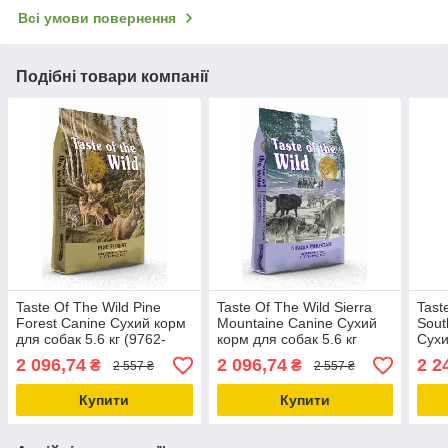
Всі умови повернення
Подібні товари компанії
Taste Of The Wild Pine
Taste Of The Wild Sierra
Tast
Forest Canine Сухий корм
Mountaine Canine Сухий
Sout
для собак 5.6 кг (9762-
корм для собак 5.6 кг
Сухи
HT77)
(9752-HT77)
кг (
2 096,74
2 096,74
2 2
₴
₴
2 557 ₴
2 557 ₴
Купити
Купити