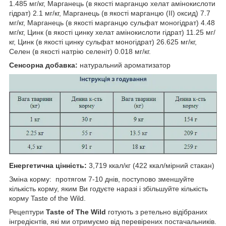
1.485 мг/кг, Марганець (в якості марганцю хелат амінокислоти
гідрат) 2.1 мг/кг, Марганець (в якості марганцю (II) оксид) 7.7
мг/кг, Марганець (в якості марганцю сульфат моногідрат) 4.48
мг/кг, Цинк (в якості цинку хелат амінокислоти гідрат) 11.25 мг/
кг, Цинк (в якості цинку сульфат моногідрат) 26.625 мг/кг,
Селен (в якості натрію селеніт) 0.018 мг/кг.
Сенсорна добавка:
натуральний ароматизатор
Енергетична цінність:
3,719 ккал/кг (422 ккал/мірний стакан)
Зміна корму: протягом 7-10 днів, поступово зменшуйте
кількість корму, яким Ви годуєте наразі і збільшуйте кількість
корму Taste of the Wild.
Рецептури
Taste of The Wild
готують з ретельно відібраних
інгредієнтів, які ми отримуємо від перевірених постачальників.