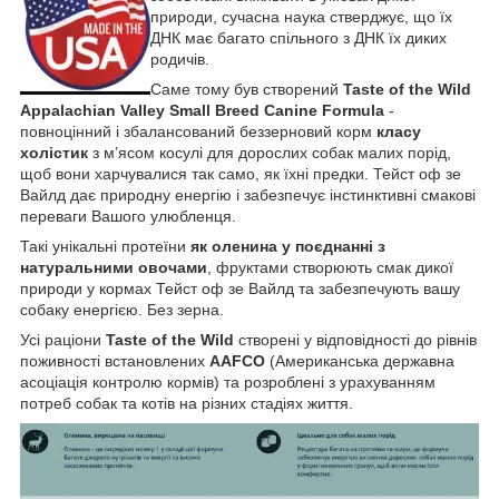
природи, сучасна наука стверджує, що їх
ДНК має багато спільного з ДНК їх диких
родичів.
Саме тому був створений
Taste of the Wild
Appalachian Valley Small Breed Canine Formula
-
повноцінний і збалансований беззерновий корм
класу
холістик
з м’ясом косулі для дорослих собак малих порід,
щоб вони харчувалися так само, як їхні предки. Тейст оф зе
Вайлд дає природну енергію і забезпечує інстинктивні смакові
переваги Вашого улюбленця.
Такі унікальні протеїни
як оленина у поєднанні з
натуральними овочами
, фруктами створюють смак дикої
природи у кормах Тейст оф зе Вайлд та забезпечують вашу
собаку енергією. Без зерна.
Усі раціони
Taste of the Wild
створені у відповідності до рівнів
поживності встановлених
AAFCO
(Американська державна
асоціація контролю кормів) та розроблені з урахуванням
потреб собак та котів на різних стадіях життя.