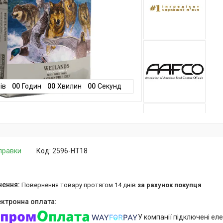
ів
0
0
Годин
0
0
Хвилин
0
0
Секунд
дправки
Код:
2596-HT18
повернення товару протягом 14 днів
за рахунок покупця
У компанії підключені еле