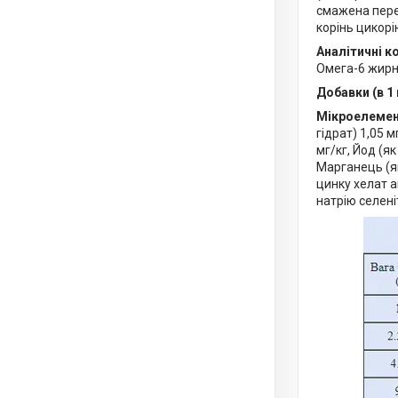
смажена переп
корінь цикорі
Аналітичні 
Омега-6 жирні
Добавки (в 1 
Мікроелеме
гідрат) 1,05 м
мг/кг, Йод (я
Марганець (як
цинку хелат а
натрію селеніт