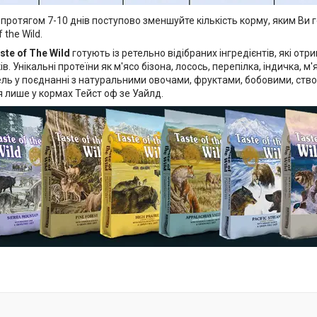
протягом 7-10 днів поступово зменшуйте кількість корму, яким Ви г
 the Wild.
ste of The Wild
готують із ретельно відібраних інгредієнтів, які от
в. Унікальні протеїни як м'ясо бізона, лосось, перепілка, індичка, м
ль у поєднанні з натуральними овочами, фруктами, бобовими, створ
 лише у кормах Тейст оф зе Уайлд.