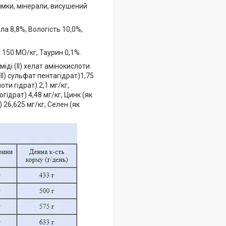
имки, мінерали, висушений
ла 8,8%, Вологість 10,0%,
E 150 МО/кг, Таурин 0,1%.
 міді (II) хелат амінокислоти
 (ІІ) сульфат пентагідрат)1,75
ти гідрат) 2,1 мг/кг,
ідрат) 4,48 мг/кг, Цинк (як
 26,625 мг/кг, Селен (як