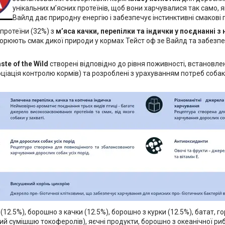
унікальних м’ясних протеїнів, щоб вони харчувалися так само, як
Вайлд дає природну енергію і забезпечує інстинктивні смаков
 протеїни (32%) з
м’яса качки, перепілки та індички у поєднанні 
орюють смак дикої природи у кормах Тейст оф зе Вайлд та забезпе
ste of the Wild
створені відповідно до рівня поживності, встановл
іація контролю кормів) та розроблені з урахуванням потреб собак т
 (12.5%), борошно з качки (12.5%), борошно з курки (12.5%), батат, 
й сумішшю токоферолів), яєчні продукти, борошно з океанічної риб