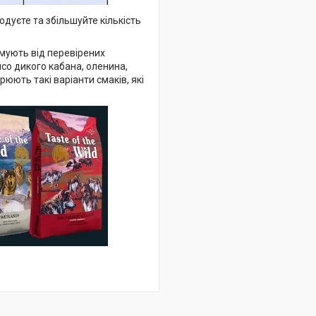
одуєте та збільшуйте кількість
римують від перевірених
'ясо дикого кабана, оленина,
юють такі варіанти смаків, які