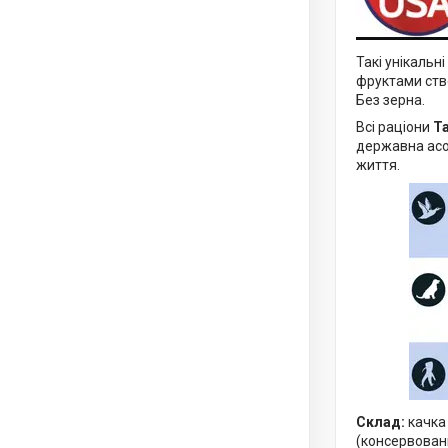
Такі унікальні
фруктами ств
Без зерна.
Всі раціони
Ta
державна асоц
життя.
Склад:
качка
(консервовани