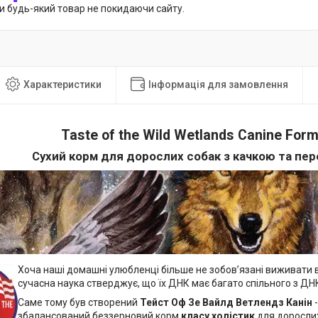
и будь-який товар не покидаючи сайту.
Характеристики
Інформація для замовлення
Taste of the Wild Wetlands Canine Form
Сухий корм для дорослих собак з качкою та пе
Хоча наші домашні улюбленці більше не зобов’язані виживати 
сучасна наука стверджує, що їх ДНК має багато спільного з ДНК
Саме тому був створений
Тейст Оф Зе Вайлд Ветлендз Канін
-
збалансований беззерновий корм
класу холістик
для дорослих