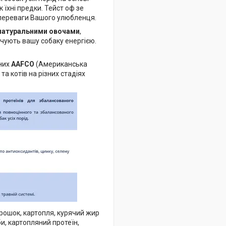
 їхні предки. Тейст оф зе
і переваги Вашого улюбленця.
з натуральними овочами
,
чують вашу собаку енергією.
ених
AAFCO
(Американська
а котів на різних стадіях
горошок, картопля, курячий жир
и, картопляний протеїн,