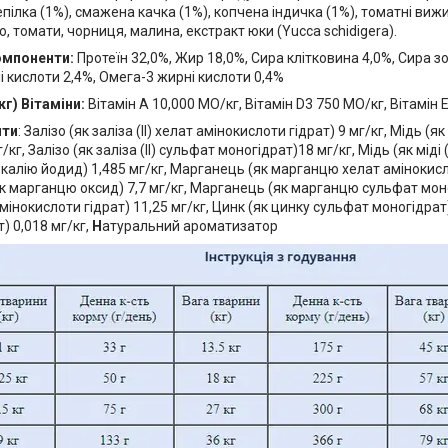
ілка (1%), смажена качка (1%), копчена індичка (1%), томатні виж
ю, томати, чорниця, малина, екстракт юки (Yucca schidigera).
компоненти:
Протеїн 32,0%, Жир 18,0%, Сира клітковина 4,0%, Сира зо
 кислоти 2,4%, Омега-3 жирні кислоти 0,4%
кг) Вітаміни:
Вітамін A 10,000 МО/кг, Вітамін D3 750 МО/кг, Вітамін 
нти
: Залізо (як заліза (II) хелат амінокислоти гідрат) 9 мг/кг, Мідь (як
г/кг, Залізо (як заліза (ІІ) сульфат моногідрат)18 мг/кг, Мідь (як міді
к калію йодид) 1,485 мг/кг, Марганець (як марганцю хелат амінокисло
 марганцю оксид) 7,7 мг/кг, Марганець (як марганцю сульфат моног
мінокислоти гідрат) 11,25 мг/кг, Цинк (як цинку сульфат моногідрат)
) 0,018 мг/кг,
Н
атуральний ароматизатор