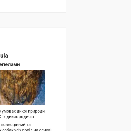
ula
репелами
в умовах дикої природи,
 їх диких родичів.
 повноцінний та
 собак усіх порід на основі