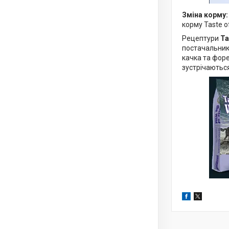
Зміна корму:
корму Taste of
Рецептури
Ta
постачальникі
качка та форе
зустрічаються