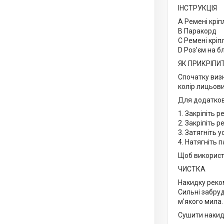
ІНСТРУКЦІЯ
A Ремені кріп
B Паракорд
C Ремені кріп
D Роз’єм на б
ЯК ПРИКРІПИ
Спочатку виз
колір лицьов
Для додатково
1. Закріпіть 
2. Закріпіть 
3. Затягніть 
4. Натягніть п
Щоб використо
ЧИСТКА
Накидку реко
Сильні забру
м’якого мила
Сушити накидк