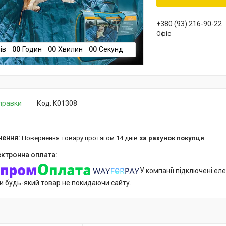
+380 (93) 216-90-22
Офіс
ів
0
0
Годин
0
0
Хвилин
0
0
Секунд
дправки
Код:
K01308
повернення товару протягом 14 днів
за рахунок покупця
У компанії підключені еле
и будь-який товар не покидаючи сайту.