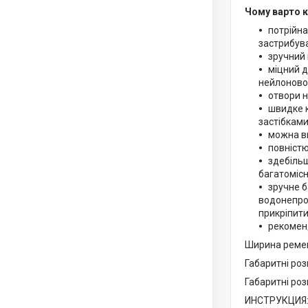
Чому варто к
потрійна
застрибув
зручний 
міцний д
нейлонової
отвори н
швидке к
застібками
можна ви
повністю
здебільш
багатоміс
зручне б
водонепрон
прикріпити
рекоменд
Ширина ремені
Габаритні роз
Габаритні роз
ИНСТРУКЦИЯ