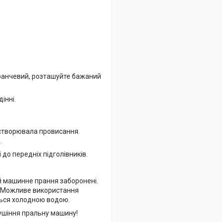
аранчевий, розташуйте бажаний
інні.
е створювала провисання.
.
до передніх підголівників.
й машинне прання заборонені.
і. Можливе використання
ться холодною водою.
сушіння пральну машину!