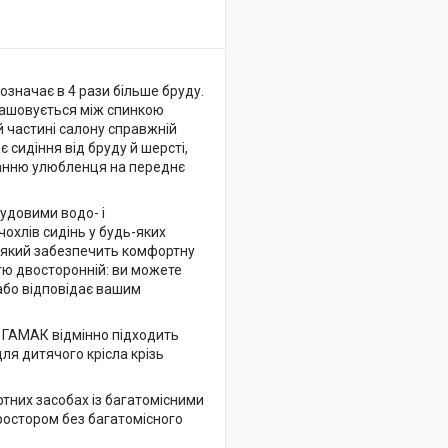
означає в 4 рази більше бруду.
зташовується між спинкою
 частині салону справжній
 сидіння від бруду й шерсті,
ванню улюбленця на переднє
чудовими водо- і
охлів сидінь у будь-яких
 який забезпечить комфортну
стю двосторонній: ви можете
або відповідає вашим
Т ГАМАК відмінно підходить
ля дитячого крісла крізь
тних засобах із багатомісними
ростором без багатомісного