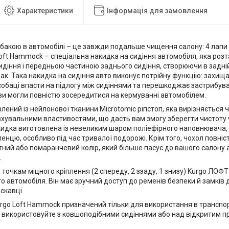
Характеристики
Інформація для замовлення
бакою в автомобілі – це завжди подальше чищення салону: 4 лапи 
Loft Hammock – спеціальна накидка на сидіння автомобіля, яка ро
идіння і передньою частиною заднього сидіння, створюючи в задній
ак. Така накидка на сидіння авто виконує потрійну функцію: захищає
 собаці впасти на підлогу між сидіннями та перешкоджає застрибу
ви могли повністю зосередитися на кермуванні автомобілем.
лений із нейлонової тканини Microtomic ріпстоп, яка вирізняється 
хувальними властивостями, що дасть вам змогу зберегти чистоту ч
кидка виготовлена із невеликим шаром поліефірного наповнювача,
енцю, особливо під час тривалої подорожі. Крім того, чохол повні
тний або помаранчевий колір, який більше пасує до вашого салону 
.
 точкам міцного кріплення (2 спереду, 2 ззаду, 1 знизу) Kurgo ЛОФ
о автомобіля. Він має зручний доступ до ременів безпеки й замків д
скавці.
go Loft Hammock призначений тільки для використання в транспор
е використовуйте з ковшоподібними сидіннями або над відкритим п