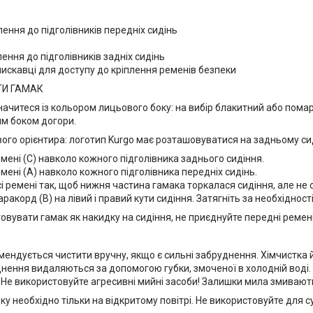
лення до підголівників передніх сидінь
лення до підголівників задніх сидінь
лискавці для доступу до кріплення ременів безпеки
ТИ ГАМАК
начитеся із кольором лицьового боку: на вибір блакитний або пом
им боком догори.
го орієнтира: логотип Kurgo має розташовуватися на задньому сид
ремені (С) навколо кожного підголівника заднього сидіння.
ремені (A) навколо кожного підголівника передніх сидінь.
усі ремені так, щоб нижня частина гамака торкалася сидіння, але н
аракорд (B) на лівий і правий кути сидіння. Затягніть за необхідності
вувати гамак як накидку на сидіння, не приєднуйте передні ремені 
мендується чистити вручну, якщо є сильні забруднення. Хімчистка 
днення видаляються за допомогою губки, змоченої в холодній вод
. Не використовуйте агресивні мийні засоби! Залишки мила змиваю
у необхідно тільки на відкритому повітрі. Не використовуйте для 