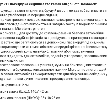
упити накидку на сидіння авто гамак Kurgo Loft Hammock:
 функція: захист сидіння від бруду й шерсті, не дає собаці впасти 
анню улюбленця на переднє сидіння;
під час тривалих поїздок: має шар поліефірного наповнювача для 
ля повсякденного використання завдяки чохлу із водонепроникної
 тканини Microtomic ріпстоп;
а блискавці для доступу до кріплень ременів безпеки автомобіля;
ріплення, надійна фіксація та індивідуальне припасування завдяк
 фастекс, що регулюються за довжиною, і паракорду під сидінням;
користовувати як гамак або зняти передні кріплення і використову
 двосторонній: колір на вибір блакитний або помаранчевий;
ого підходить для автомобілів, седанів, універсалів, позашляховиків 
ними сидіннями;
агаторазове опаковання у вигляді сумки на блискавці виготовлено 
икної та брудовідштовхувальної тканини Microtomic ріпстоп, що й
 в салоні автомобіля і використовувати для зберігання необхідних 
ується тільки ручне чищення і просушування на повітрі.
в кріплення: 2 см.
міри гамака (ШхД): 140х142 см.
міри опаковання (ШхГхВ): 35х10х26 см.
: