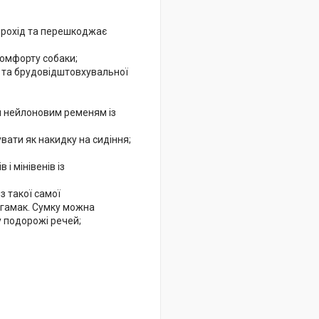
в прохід та перешкоджає
комфорту собаки;
 та брудовідштовхувальної
и нейлоновим ременям із
вати як накидку на сидіння;
і мінівенів із
з такої самої
 гамак. Сумку можна
у подорожі речей;