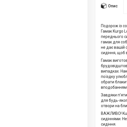
Опис
Подорож із со
Гамак Kurgo 
переднього с
гамак для соб
не дає вашій
сидіння, щоб 
Гамак виготов
брудовідштов
випадках. На
поїздку улюбл
обрати блаки
вподобанням
Завдяки п’яти
для будь-яког
отвори на бли
ВАЖЛИВО! Kur
сидіннями. Н
сидіння.