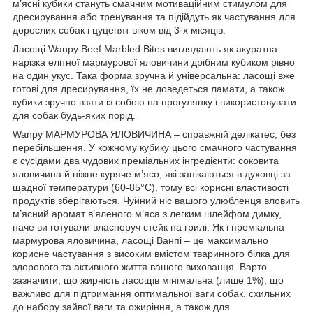
м’ясні кубики стануть смачним мотиваційним стимулом для
дресирування або тренування та підійдуть як частування для
дорослих собак і цуценят віком від 3-х місяців.
Ласощі Wanpy Beef Marbled Bites виглядають як акуратна
нарізка елітної мармурової яловичини дрібним кубиком рівно
на один укус. Така форма зручна й універсальна: ласощі вже
готові для дресирування, їх не доведеться ламати, а також
кубики зручно взяти із собою на прогулянку і використовувати
для собак будь-яких порід.
Wanpy МАРМУРОВА ЯЛОВИЧИНА – справжній делікатес, без
перебільшення. У кожному кубику цього смачного частування
є сусідами два чудових преміальних інгредієнти: соковита
яловичина й ніжне куряче м’ясо, які запікаються в духовці за
щадної температури (60-85°C), тому всі корисні властивості
продуктів зберігаються. Чуйний ніс вашого улюбленця вловить
м’ясний аромат в’яленого м’яса з легким шлейфом димку,
наче ви готували власноруч стейк на грилі. Як і преміальна
мармурова яловичина, ласощі Ванпі – це максимально
корисне частування з високим вмістом тваринного білка для
здорового та активного життя вашого вихованця. Варто
зазначити, що жирність ласощів мінімальна (лише 1%), що
важливо для підтримання оптимальної ваги собак, схильних
до набору зайвої ваги та ожиріння, а також для