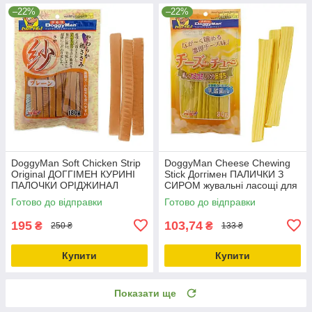
–22%
–22%
DoggyMan Soft Chicken Strip
DoggyMan Cheese Chewing
Original ДОГГІМЕН КУРИНІ
Stick Доггімен ПАЛИЧКИ З
ПАЛОЧКИ ОРІДЖИНАЛ
СИРОМ жувальні ласощі для
ласощі для собак
собак М 0.08кг
Готово до відправки
Готово до відправки
195
103,74
₴
₴
250 ₴
133 ₴
Купити
Купити
Показати ще