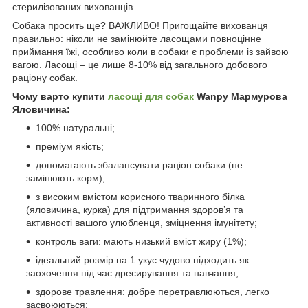
стерилізованих вихованців.
Собака просить ще? ВАЖЛИВО! Пригощайте вихованця
правильно: ніколи не замінюйте ласощами повноцінне
приймання їжі, особливо коли в собаки є проблеми із зайвою
вагою. Ласощі – це лише 8-10% від загального добового
раціону собак.
Чому варто купити
ласощі для собак
Wanpy Мармурова
Яловичина:
100% натуральні;
преміум якість;
допомагають збалансувати раціон собаки (не
замінюють корм);
з високим вмістом корисного тваринного білка
(яловичина, курка) для підтримання здоров’я та
активності вашого улюбленця, зміцнення імунітету;
контроль ваги: мають низький вміст жиру (1%);
ідеальний розмір на 1 укус чудово підходить як
заохочення під час дресирування та навчання;
здорове травлення: добре перетравлюються, легко
засвоюються;