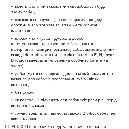
мають апетитний смак, який сподобається будь-
якому собаці;
запікаються в духовці: завдяки цьому процесу
обробки м’ясо зберігає всі вітаміни та корисні
властивості;
яловичина й курка – джерела добре
перетравлюваного тваринного білка, мають
найприйнятніший для організму собак амінокислотний
склад і багатий комплекс вітамінів (вітаміни Е, Н, групи
В тощо) і мінералів (яловичина особливо багата на
залізо);
добре жуються завдяки відносно м’якій текстурі, що
важливо для собак із проблемами зубів і літніх
вихованців;
без цукру;
універсальні: підходять для собак усіх розмірів і порід
віком від 3-х місяців;
зручно зберігати: пакунок із замком Zір-Lосk зберігає
свіжість ласощів.
ІНГРЕДІЄНТИ: яловичина, курка, пшеничне борошно,