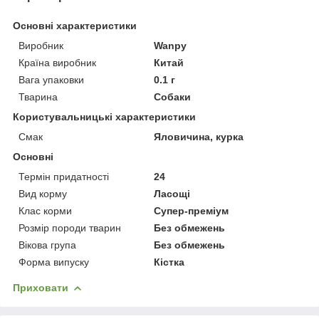
Основні характеристики
Виробник
Wanpy
Країна виробник
Китай
Вага упаковки
0.1 г
Тварина
Собаки
Користувальницькі характеристики
Смак
Яловичина, курка
Основні
Термін придатності
24
Вид корму
Ласощі
Клас корми
Супер-преміум
Розмір породи тварин
Без обмежень
Вікова група
Без обмежень
Форма випуску
Кістка
Приховати