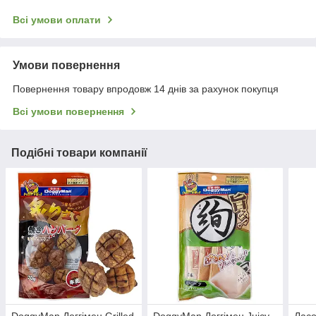
Всі умови оплати
Умови повернення
Повернення товару впродовж 14 днів за рахунок покупця
Всі умови повернення
Подібні товари компанії
DoggyMan Доггімен Grilled
DoggyMan Доггімен Juicy
Ласо