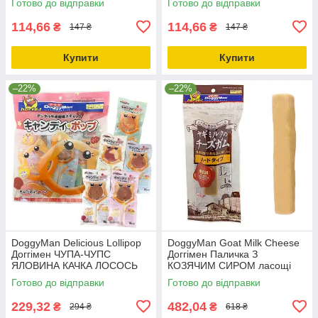
Готово до відправки
Готово до відправки
собак 0.08кг
114,66
114,66
₴
₴
147 ₴
147 ₴
Купити
Купити
–22%
–22%
DoggyMan Delicious Lollipop
DoggyMan Goat Milk Cheese
Доггімен ЧУПА-ЧУПС
Доггімен Паличка З
ЯЛОВИНА КАЧКА ЛОСОСЬ
КОЗЯЧИМ СИРОМ ласощі
ЯГНЯ Курка ласощі для
для собак 0.17кг
Готово до відправки
Готово до відправки
собак 0.09кг
229,32
482,04
₴
₴
294 ₴
618 ₴