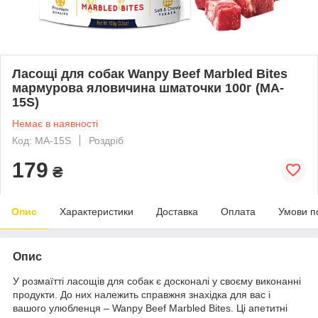
Ласощі для собак Wanpy Beef Marbled Bites
мармурова яловичина шматочки 100г (MA-
15S)
Немає в наявності
Код: MA-15S
Роздріб
179
₴
Опис
Характеристики
Доставка
Оплата
Умови п
Опис
У розмаїтті ласощів для собак є досконалі у своєму виконанні
продукти. До них належить справжня знахідка для вас і
вашого улюбленця – Wanpy Beef Marbled Bites. Ці апетитні