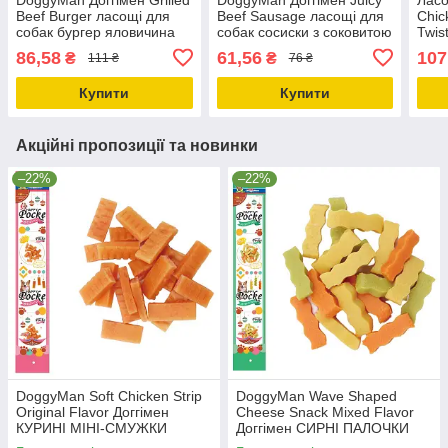
Beef Burger ласощі для
Beef Sausage ласощі для
Chic
собак бургер яловичина
собак сосиски з соковитою
Twis
на грилі 70г (Z0157)
яловичиною 59г (82366)
курк
86,58
61,56
107
₴
₴
111 ₴
76 ₴
Купити
Купити
Акційні пропозиції та новинки
–22%
–22%
DoggyMan Soft Chicken Strip
DoggyMan Wave Shaped
Original Flavor Доггімен
Cheese Snack Mixed Flavor
КУРИНІ МІНІ-СМУЖКИ
Доггімен СИРНІ ПАЛОЧКИ
ласощі для собак 0.08кг
ХВИЛЯ МІКС ласощі для