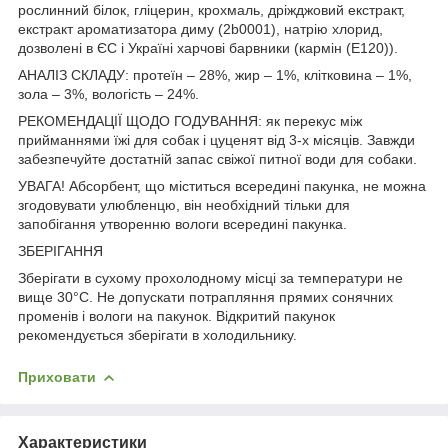
рослинний білок, гліцерин, крохмаль, дріжджовий екстракт,
екстракт ароматизатора диму (2b0001), натрію хлорид,
дозволені в ЄС і Україні харчові барвники (кармін (E120)).
АНАЛІЗ СКЛАДУ: протеїн – 28%, жир – 1%, клітковина – 1%,
зола – 3%, вологість – 24%.
РЕКОМЕНДАЦІЇ ЩОДО ГОДУВАННЯ: як перекус між
прийманнями їжі для собак і цуценят від 3-х місяців. Завжди
забезпечуйте достатній запас свіжої питної води для собаки.
УВАГА! Абсорбент, що міститься всередині пакунка, не можна
згодовувати улюбленцю, він необхідний тільки для
запобігання утворенню вологи всередині пакунка.
ЗБЕРІГАННЯ
Зберігати в сухому прохолодному місці за температури не
вище 30°C. Не допускати потрапляння прямих сонячних
променів і вологи на пакунок. Відкритий пакунок
рекомендується зберігати в холодильнику.
Приховати
Характеристики