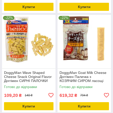
Купити
Купити
–22%
–22%
DoggyMan Wave Shaped
DoggyMan Goat Milk Cheese
Cheese Snack Original Flavor
Доггімен Паличка з
Доггімен СИРНІ ПАЛОЧКИ
КОЗЯЧИМ СИРОМ ласощі
ХВИЛА ласощі для собак
для собак 0.21кг
Готово до відправки
Готово до відправки
0.08кг
109,20
619,32
₴
₴
140 ₴
794 ₴
Купити
Купити