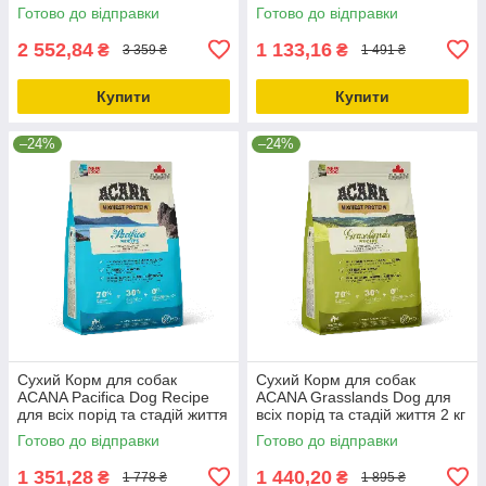
(a52560)
(a51220)
Готово до відправки
Готово до відправки
2 552,84
1 133,16
₴
₴
3 359 ₴
1 491 ₴
Купити
Купити
–24%
–24%
Сухий Корм для собак
Сухий Корм для собак
ACANA Pacifica Dog Recipe
ACANA Grasslands Dog для
для всіх порід та стадій життя
всіх порід та стадій життя 2 кг
2 кг (a54120)
(a54220)
Готово до відправки
Готово до відправки
1 351,28
1 440,20
₴
₴
1 778 ₴
1 895 ₴