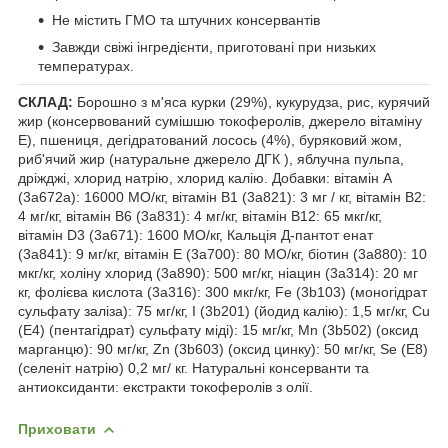
Не містить ГМО та штучних консервантів
Завжди свіжі інгредієнти, приготовані при низьких
температурах.
СКЛАД:
Борошно з м'яса курки (29%), кукурудза, рис, курячий
жир (консервований сумішшю токоферолів, джерело вітаміну
Е), пшениця, дегідратований лосось (4%), буряковий жом,
риб'ячий жир (натуральне джерело ДГК ), яблучна пульпа,
дріжджі, хлорид натрію, хлорид калію. Добавки: вітамін A
(3a672a): 16000 МО/кг, вітамін B1 (3a821): 3 мг / кг, вітамін B2:
4 мг/кг, вітамін B6 (3a831): 4 мг/кг, вітамін B12: 65 мкг/кг,
вітамін D3 (3a671): 1600 МО/кг, Кальція Д-пантот енат
(3a841): 9 мг/кг, вітамін Е (3a700): 80 МО/кг, біотин (3a880): 10
мкг/кг, холіну хлорид (3a890): 500 мг/кг, ніацин (3a314): 20 мг
кг, фолієва кислота (3a316): 300 мкг/кг, Fe (3b103) (моногідрат
сульфату заліза): 75 мг/кг, I (3b201) (йодид калію): 1,5 мг/кг, Cu
(E4) (пентагідрат) сульфату міді): 15 мг/кг, Mn (3b502) (оксид
марганцю): 90 мг/кг, Zn (3b603) (оксид цинку): 50 мг/кг, Se (E8)
(селеніт натрію) 0,2 мг/ кг. Натуральні консерванти та
антиоксиданти: екстракти токоферолів з олії.
Приховати