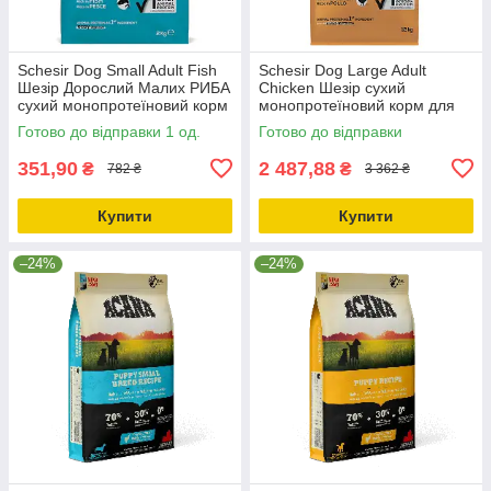
Schesir Dog Small Adult Fish
Schesir Dog Large Adult
Шезір Дорослий Малих РИБА
Chicken Шезір сухий
сухий монопротеїновий корм
монопротеїновий корм для
для собак Малих порід
собак великих порід 12кг
Готово до відправки 1 од.
Готово до відправки
2кг_ДО 11.10.25
351,90
2 487,88
₴
₴
782 ₴
3 362 ₴
Купити
Купити
–24%
–24%