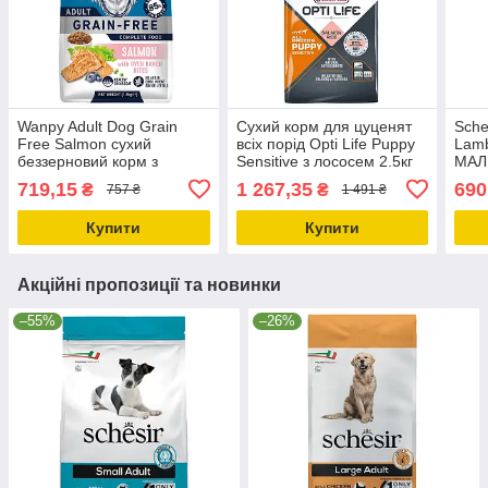
Wanpy Adult Dog Grain
Сухий корм для цуценят
Sche
Free Salmon сухий
всіх порід Opti Life Puppy
Lam
беззерновий корм з
Sensitive з лососем 2.5кг
МАЛ
лососем для собак Ванпі
(311622)
моно
719,15
1 267,35
690
₴
₴
757 ₴
1 491 ₴
1,5кг DFF-03-1,5
для 
Купити
Купити
Акційні пропозиції та новинки
–55%
–26%