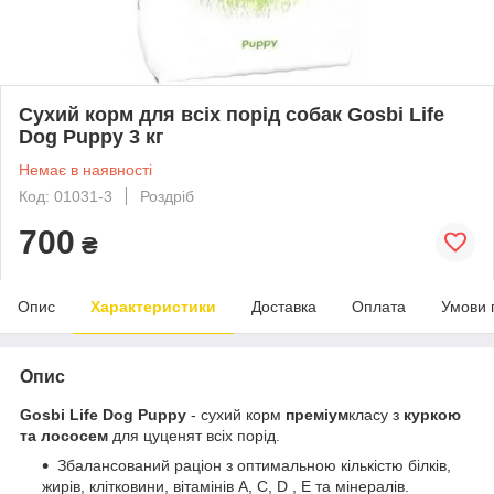
Сухий корм для всіх порід собак Gosbi Life
Dog Puppy 3 кг
Немає в наявності
Код: 01031-3
Роздріб
700
₴
Опис
Характеристики
Доставка
Оплата
Умови 
Опис
Gosbi Life Dog Puppy
- сухий корм
преміум
класу з
куркою
та лососем
для цуценят всіх порід.
Збалансований раціон з оптимальною кількістю білків,
жирів, клітковини, вітамінів A, C, D , E та мінералів.