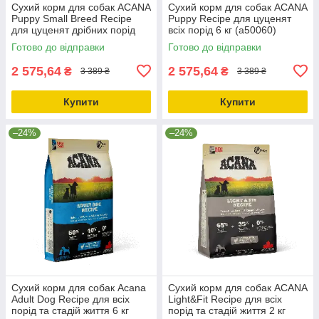
Сухий корм для собак ACANA
Сухий корм для собак ACANA
Puppy Small Breed Recipe
Puppy Recipe для цуценят
для цуценят дрібних порід
всіх порід 6 кг (a50060)
6.0 кг (a50260)
Готово до відправки
Готово до відправки
2 575,64
2 575,64
₴
₴
3 389 ₴
3 389 ₴
Купити
Купити
–24%
–24%
Сухий корм для собак Acana
Сухий корм для собак ACANA
Adult Dog Recipe для всіх
Light&Fit Recipe для всіх
порід та стадій життя 6 кг
порід та стадій життя 2 кг