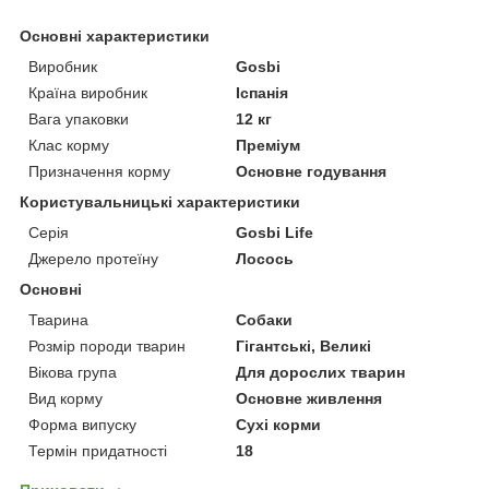
Основні характеристики
Виробник
Gosbi
Країна виробник
Іспанія
Вага упаковки
12 кг
Клас корму
Преміум
Призначення корму
Основне годування
Користувальницькі характеристики
Серія
Gosbi Life
Джерело протеїну
Лосось
Основні
Тварина
Собаки
Розмір породи тварин
Гігантські, Великі
Вікова група
Для дорослих тварин
Вид корму
Основне живлення
Форма випуску
Сухі корми
Термін придатності
18