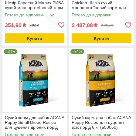
Шезір Дорослий Малих РИБА
Chicken Шезір сухий
сухий монопротеїновий корм
монопротеїновий корм для
для собак Малих порід
собак великих порід 12кг
Готово до відправки 1 од.
Готово до відправки
2кг_ДО 11.10.25
351,90
2 487,88
₴
₴
782 ₴
3 362 ₴
Купити
Купити
–24%
–24%
Сухий корм для собак ACANA
Сухий корм для собак ACANA
Puppy Small Breed Recipe
Puppy Recipe для цуценят
для цуценят дрібних порід
всіх порід 6 кг (a50060)
6.0 кг (a50260)
Готово до відправки
Готово до відправки