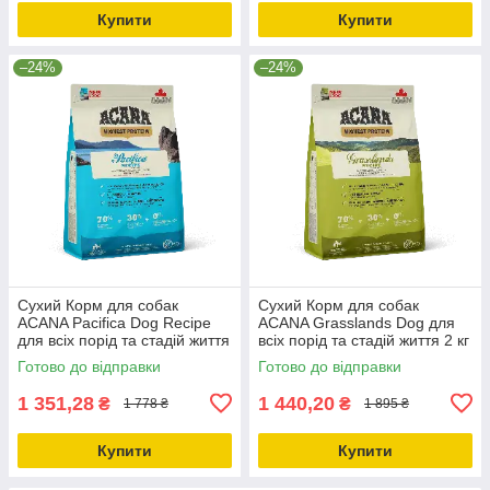
Купити
Купити
–24%
–24%
Сухий Корм для собак
Сухий Корм для собак
ACANA Pacifica Dog Recipe
ACANA Grasslands Dog для
для всіх порід та стадій життя
всіх порід та стадій життя 2 кг
2 кг (a54120)
(a54220)
Готово до відправки
Готово до відправки
1 351,28
1 440,20
₴
₴
1 778 ₴
1 895 ₴
Купити
Купити