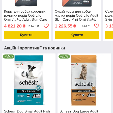
Корм для собак середніх
Сухий корм для собак
Сухи
великих порід Opti Life
малих порід Opti Life Adult
мали
Опті Лайф Adult Skin Care
Skin Care Mini Опті Лайф
Skin
Medium&Maxi з лососем
Едалт Скін Кеа міні лосось
Едал
4 821,20
1 226,55
3 1
₴
₴
5 672 ₴
1 443 ₴
12.5кг(311479)
2.5кг
7.5к
Купити
Купити
Акційні пропозиції та новинки
–55%
–26%
Schesir Dog Small Adult Fish
Schesir Dog Large Adult