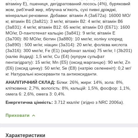
вітаміну Е), пшениця, дегідратований лосось (4%), буряковий
жом, риб’ячий жир, яблучна м’якоть, сухі пивні дріжджі,
мінеральні речовини. Добавки: вітамін А (3а672а): 16000 МО/
кг, вітамін В1 (3а821): 3 мг/кг, вітамін В2: 4 мг/кг, вітамін В6
(3а831): 4 мг/кг, вітамін В12: 65 мкг/кг, вітамін D3 (E671): 1600
МО/кг, D-пантотенат кальцію (3a841): 9 мг/кг, вітамін Е
(3a700): 80 МО/кг, біотин (3a880): 10 мкг/кг, холіну хлорид
(3a890) : 500 мг/кг, ніацин (3a314): 20 мг/кг, фолієва кислота
(3a316): 300 мкг/кг, Fe (E1) (карбонат заліза) 75 мг/кг, I (3b201)
(калію йодид): 1,5 мг/кг, Cu (E4) (купрум сульфат
пентагідрату): 15 мг/кг, Mn (E5) (оксид марганцю): 90 мг/кг, Zn
(E6) (оксид цинку): 50 мг/кг, Se (E8) (натрію селененіт): 0,2 мг/
кг. Натуральні консерванти та антиоксиданти.
АНАЛІТИЧНИЙ СКЛАД:
Білки: 26%, жири: 14%, зола: 8%,
клітковина: 2,7%, вологість: 8%, кальцій: 1,5%, фосфор: 1,1%,
омега 6: 2,6%, омега 3: 0,4%.
Енергетична цінність:
3.712 ккал/кг (згідно з NRC 2006а).
Приховати
Характеристики