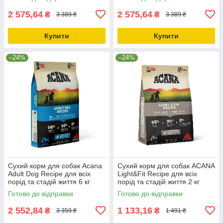
2 575,64
2 575,64
₴
₴
3 389 ₴
3 389 ₴
Купити
Купити
–24%
–24%
Сухий корм для собак Acana
Сухий корм для собак ACANA
Adult Dog Recipe для всіх
Light&Fit Recipe для всіх
порід та стадій життя 6 кг
порід та стадій життя 2 кг
(a52560)
(a51220)
Готово до відправки
Готово до відправки
2 552,84
1 133,16
₴
₴
3 359 ₴
1 491 ₴