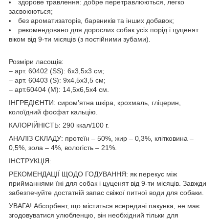
здорове травлення: добре перетравлюються, легко
засвоюються;
без ароматизаторів, барвників та інших добавок;
рекомендовано для дорослих собак усіх порід і цуценят
віком від 9-ти місяців (з постійними зубами).
Розміри ласощів:
– арт. 60402 (SS): 6х3,5х3 см;
– арт. 60403 (S): 9х4,5х3,5 см;
– арт.60404 (М): 14,5х6,5х4 см.
ІНГРЕДІЄНТИ: сиром’ятна шкіра, крохмаль, гліцерин,
колоїдний фосфат кальцію.
КАЛОРІЙНІСТЬ: 290 ккал/100 г.
АНАЛІЗ СКЛАДУ: протеїн – 50%, жир – 0,3%, клітковина –
0,5%, зола – 4%, вологість – 21%.
ІНСТРУКЦІЯ:
РЕКОМЕНДАЦІЇ ЩОДО ГОДУВАННЯ: як перекус між
прийманнями їжі для собак і цуценят від 9-ти місяців. Завжди
забезпечуйте достатній запас свіжої питної води для собаки.
УВАГА! Абсорбент, що міститься всередині пакунка, не має
згодовуватися улюбленцю, він необхідний тільки для