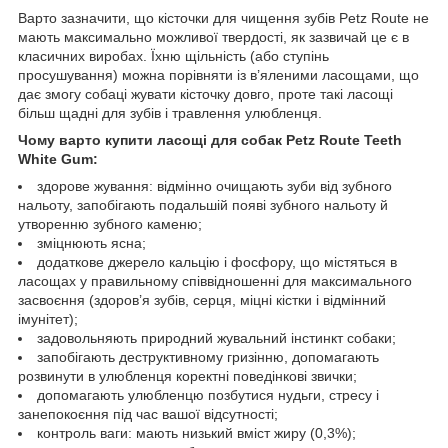
Варто зазначити, що кісточки для чищення зубів Petz Route не
мають максимально можливої твердості, як зазвичай це є в
класичних виробах. Їхню щільність (або ступінь
просушування) можна порівняти із в’яленими ласощами, що
дає змогу собаці жувати кісточку довго, проте такі ласощі
більш щадні для зубів і травлення улюбленця.
Чому варто купити ласощі для собак Petz Route Teeth
White Gum:
здорове жування: відмінно очищають зуби від зубного
нальоту, запобігають подальшій появі зубного нальоту й
утворенню зубного каменю;
зміцнюють ясна;
додаткове джерело кальцію і фосфору, що містяться в
ласощах у правильному співвідношенні для максимального
засвоєння (здоров’я зубів, серця, міцні кістки і відмінний
імунітет);
задовольняють природний жувальний інстинкт собаки;
запобігають деструктивному гризінню, допомагають
розвинути в улюбленця коректні поведінкові звички;
допомагають улюбленцю позбутися нудьги, стресу і
занепокоєння під час вашої відсутності;
контроль ваги: мають низький вміст жиру (0,3%);