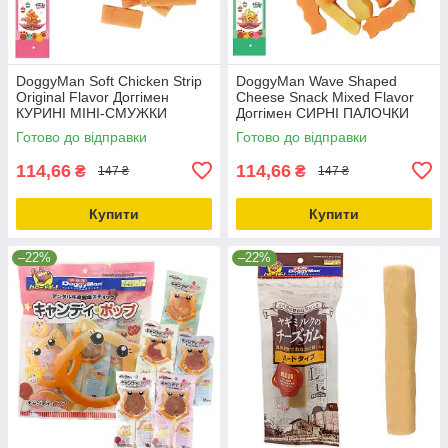
DoggyMan Soft Chicken Strip
DoggyMan Wave Shaped
Original Flavor Доггімен
Cheese Snack Mixed Flavor
КУРИНІ МІНІ-СМУЖКИ
Доггімен СИРНІ ПАЛОЧКИ
ласощі для собак 0.08кг
ХВИЛЯ МІКС ласощі для
Готово до відправки
Готово до відправки
собак 0.08кг
114,66
114,66
₴
₴
147 ₴
147 ₴
Купити
Купити
–22%
–22%