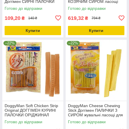
Доггімен СИРНІ ПАЛОЧКИ
КОЗЯЧИМ СИРОМ ласощі
ХВИЛА ласощі для собак
для собак 0.21кг
Готово до відправки
Готово до відправки
0.08кг
109,20
619,32
₴
₴
140 ₴
794 ₴
Купити
Купити
–22%
–22%
DoggyMan Soft Chicken Strip
DoggyMan Cheese Chewing
Original ДОГГІМЕН КУРИНІ
Stick Доггімен ПАЛИЧКИ З
ПАЛОЧКИ ОРІДЖИНАЛ
СИРОМ жувальні ласощі для
ласощі для собак
собак М 0.08кг
Готово до відправки
Готово до відправки