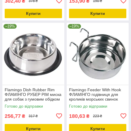
302,40
153,90
₴
₴
378 ₴
190 ₴
Купити
Купити
–19%
–19%
Flamingo Dish Rubber Rim
Flamingo Feeder With Hook
ФЛАМІНГО РУБЕР РІМ миска
ФЛАМІНГО годівниця для
для собак з гумовим обідком
кроликів морських свинок
нержавіюча сталь 1.59 | d=23
середніх папуг навісна з
Готово до відправки
Готово до відправки
см
гачками 0.6
256,77
180,63
₴
₴
317 ₴
223 ₴
Купити
Купити