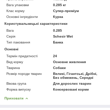
Вага упаковки
0.285 кг
Клас корму
Супер-преміум
Основні інгредієнти
Курка
Користувальницькі характеристики
Вага
0.285
Серія
Schesir Wet
Тип паковання
Банка
Основні
Термін придатності
24
Вид корму
Основне живлення
Тварина
Собаки
Розмір породи тварин
Великі, Гігантські, Дрібні,
Без обмежень, Середні
Вікова група
Для дорослих тварин
Форма випуску
Консервовані корми
Приховати