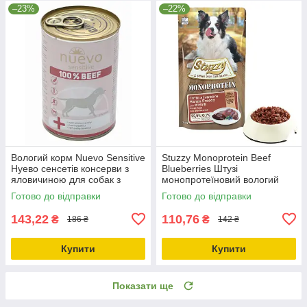
–23%
–22%
Вологий корм Nuevo Sensitive
Stuzzy Monoprotein Beef
Нуево сенсетів консерви з
Blueberries Штузі
яловичиною для собак з
монопротеїновий вологий
чутливим травленням 400г
корм для собак яловичина з
Готово до відправки
Готово до відправки
(95151)
чорницею пауч 150г (184030)
143,22
110,76
₴
₴
186 ₴
142 ₴
Купити
Купити
Показати ще