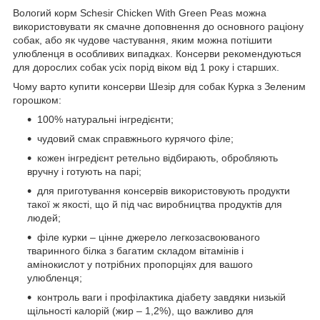
Вологий корм Schesir Chicken With Green Peas можна
використовувати як смачне доповнення до основного раціону
собак, або як чудове частування, яким можна потішити
улюбленця в особливих випадках. Консерви рекомендуються
для дорослих собак усіх порід віком від 1 року і старших.
Чому варто купити консерви Шезір для собак Курка з Зеленим
горошком:
100% натуральні інгредієнти;
чудовий смак справжнього курячого філе;
кожен інгредієнт ретельно відбирають, обробляють
вручну і готують на парі;
для приготування консервів використовують продукти
такої ж якості, що й під час виробництва продуктів для
людей;
філе курки – цінне джерело легкозасвоюваного
тваринного білка з багатим складом вітамінів і
амінокислот у потрібних пропорціях для вашого
улюбленця;
контроль ваги і профілактика діабету завдяки низькій
щільності калорій (жир – 1,2%), що важливо для