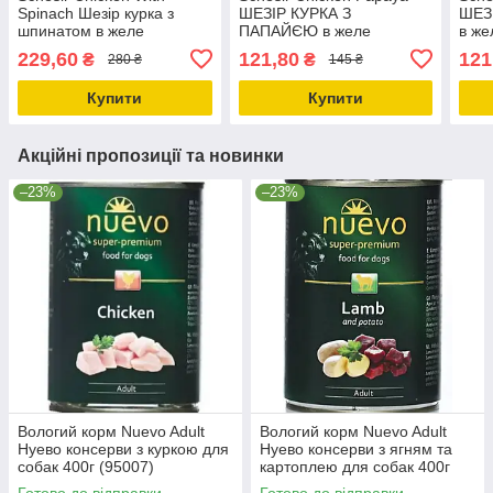
Spinach Шезір курка з
ШЕЗІР КУРКА З
ШЕЗ
шпинатом в желе
ПАПАЙЄЮ в желе
в же
консерви для собак
натуральні консерви для
конс
229,60
121,80
121
₴
₴
280 ₴
145 ₴
вологий корм банка 285г
собак, вологий корм,
воло
банку 150г
Купити
Купити
Акційні пропозиції та новинки
–23%
–23%
Вологий корм Nuevo Adult
Вологий корм Nuevo Adult
Нуево консерви з куркою для
Нуево консерви з ягням та
собак 400г (95007)
картоплею для собак 400г
(95010)
Готово до відправки
Готово до відправки