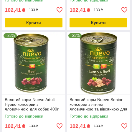
102,41
102,41
₴
₴
133 ₴
133 ₴
Купити
Купити
–23%
–23%
Вологий корм Nuevo Adult
Вологий корм Nuevo Senior
Нуево консерви з
консерви з ягням
яловичиною для собак 400г
яловичиною та вівсянкою для
(95004)
собак 400г (95016)
Готово до відправки
Готово до відправки
102,41
102,41
₴
₴
133 ₴
133 ₴