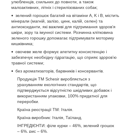
улюбленців, схильних до повноти, а також
малоактивних, літніх і стерилізованих собак;
зелений горошок багатий на вітаміни A, K і B, містить
мінерали (магній, залізо, цинк, калій, селен) та
антиоксиданти, які важливі для підтримання здоров’я
шкіри, зору та імунної системи. Розчинна клітковина
зеленого горошку допомагає підтримувати моторику
кишківника;
овочеве желе формує апетитну консистенцію і
забезпечує необхідну гідратацію, що сприяє здоров’ю
травної системи;
без ароматизаторів, барвників і консервантів.
Продукція ТМ Schesir виробляється з
урахуванням екологічних стандартів, що
підтверджується відсутністю шкідливих добавок і
використанням упаковки, 100% придатної для
переробки.
Країна реєстрації ТМ: Італія.
Країна-виробник: Італія, Таїланд.
ІНГРЕДІЄНТИ: філе курки – 46%, зелений грошок
– 6%, рис – 6%.