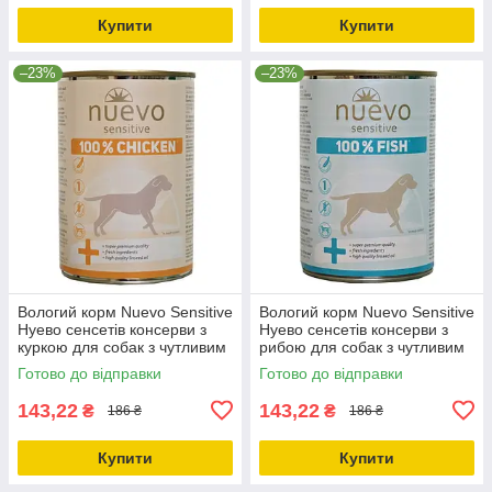
Купити
Купити
–23%
–23%
Вологий корм Nuevo Sensitive
Вологий корм Nuevo Sensitive
Нуево сенсетів консерви з
Нуево сенсетів консерви з
куркою для собак з чутливим
рибою для собак з чутливим
травленням 400г (95154)
травленням 375г 95157
Готово до відправки
Готово до відправки
143,22
143,22
₴
₴
186 ₴
186 ₴
Купити
Купити