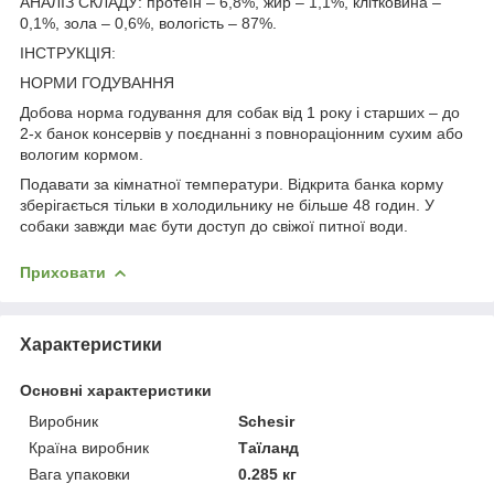
АНАЛІЗ СКЛАДУ: протеїн – 6,8%, жир – 1,1%, клітковина –
0,1%, зола – 0,6%, вологість – 87%.
ІНСТРУКЦІЯ:
НОРМИ ГОДУВАННЯ
Добова норма годування для собак від 1 року і старших – до
2-х банок консервів у поєднанні з повнораціонним сухим або
вологим кормом.
Подавати за кімнатної температури. Відкрита банка корму
зберігається тільки в холодильнику не більше 48 годин. У
собаки завжди має бути доступ до свіжої питної води.
Приховати
Характеристики
Основні характеристики
Виробник
Schesir
Країна виробник
Таїланд
Вага упаковки
0.285 кг