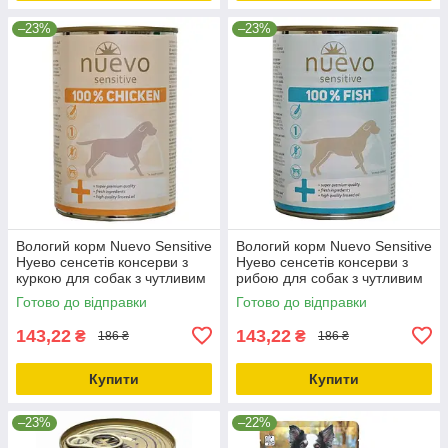
–23%
–23%
Вологий корм Nuevo Sensitive
Вологий корм Nuevo Sensitive
Нуево сенсетів консерви з
Нуево сенсетів консерви з
куркою для собак з чутливим
рибою для собак з чутливим
травленням 400г (95154)
травленням 375г 95157
Готово до відправки
Готово до відправки
143,22
143,22
₴
₴
186 ₴
186 ₴
Купити
Купити
–23%
–22%