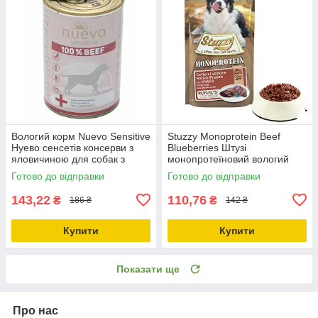
Вологий корм Nuevo Sensitive
Stuzzy Monoprotein Beef
Нуево сенсетів консерви з
Blueberries Штузі
яловичиною для собак з
монопротеїновий вологий
чутливим травленням 400г
корм для собак яловичина з
Готово до відправки
Готово до відправки
(95151)
чорницею пауч 150г (184030)
143,22
110,76
₴
₴
186 ₴
142 ₴
Купити
Купити
Показати ще
Про нас