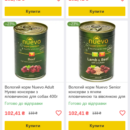
Купити
Купити
–23%
–23%
Вологий корм Nuevo Adult
Вологий корм Nuevo Senior
Нуево консерви з
консерви з ягням
яловичиною для собак 400г
яловичиною та вівсянкою для
(95004)
собак 400г (95016)
Готово до відправки
Готово до відправки
102,41
102,41
₴
₴
133 ₴
133 ₴
Купити
Купити