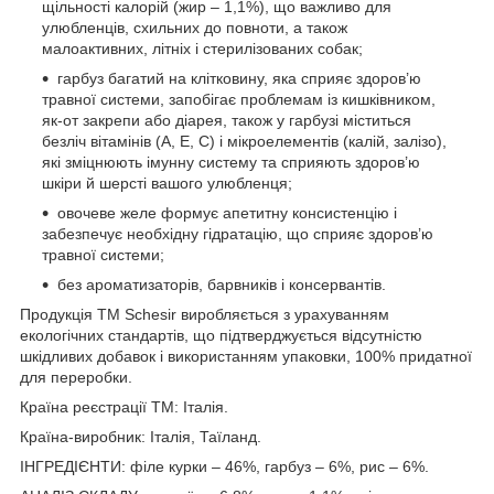
щільності калорій (жир – 1,1%), що важливо для
улюбленців, схильних до повноти, а також
малоактивних, літніх і стерилізованих собак;
гарбуз багатий на клітковину, яка сприяє здоров’ю
травної системи, запобігає проблемам із кишківником,
як-от закрепи або діарея, також у гарбузі міститься
безліч вітамінів (А, Е, C) і мікроелементів (калій, залізо),
які зміцнюють імунну систему та сприяють здоров’ю
шкіри й шерсті вашого улюбленця;
овочеве желе формує апетитну консистенцію і
забезпечує необхідну гідратацію, що сприяє здоров’ю
травної системи;
без ароматизаторів, барвників і консервантів.
Продукція ТМ Schesir виробляється з урахуванням
екологічних стандартів, що підтверджується відсутністю
шкідливих добавок і використанням упаковки, 100% придатної
для переробки.
Країна реєстрації ТМ: Італія.
Країна-виробник: Італія, Таїланд.
ІНГРЕДІЄНТИ: філе курки – 46%, гарбуз – 6%, рис – 6%.