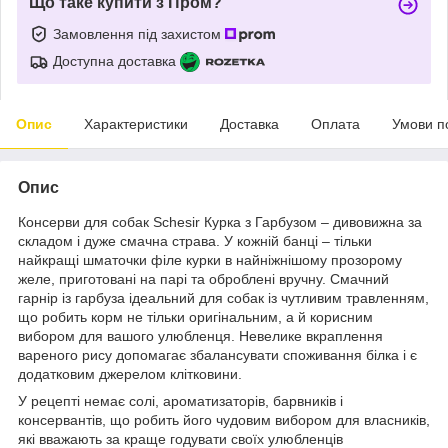
Що таке купити з Пром?
Замовлення під захистом
Доступна доставка
Опис
Характеристики
Доставка
Оплата
Умови п
Опис
Консерви для собак Schesir Курка з Гарбузом – дивовижна за
складом і дуже смачна страва. У кожній банці – тільки
найкращі шматочки філе курки в найніжнішому прозорому
желе, приготовані на парі та оброблені вручну. Смачний
гарнір із гарбуза ідеальний для собак із чутливим травленням,
що робить корм не тільки оригінальним, а й корисним
вибором для вашого улюбленця. Невелике вкраплення
вареного рису допомагає збалансувати споживання білка і є
додатковим джерелом клітковини.
У рецепті немає солі, ароматизаторів, барвників і
консервантів, що робить його чудовим вибором для власників,
які вважають за краще годувати своїх улюбленців