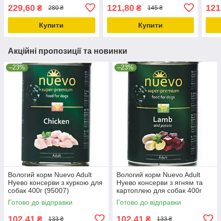
консерви для собак
натуральні консерви для
конс
229,60
121,80
121
₴
₴
280 ₴
145 ₴
вологий корм банка 285г
собак, вологий корм,
воло
банку 150г
Купити
Купити
Акційні пропозиції та новинки
–23%
–23%
Вологий корм Nuevo Adult
Вологий корм Nuevo Adult
Нуево консерви з куркою для
Нуево консерви з ягням та
собак 400г (95007)
картоплею для собак 400г
(95010)
Готово до відправки
Готово до відправки
102,41
102,41
₴
₴
133 ₴
133 ₴