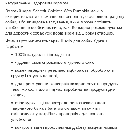
натуральним і здоровим кормом.
Вологий корм Schesir Chicken With Pumpkin можна
використовувати як смачне доповнення до основного раціону
собак, або як чудове частування, яким можна потішити
улюбленця в особливих випадках. Консерви рекомендуються
для дорослих собак усіх порід віком від 1 року і старших.
Чому варто купити консерви Шезір для собак Курка з
Гарбузом:
100% натуральні інгредієнти;
чудовий смак справжнього курячого філе;
кожен інгредієнт ретельно відбирають, обробляють
вручну і готують на парі;
для приготування консервів використовують продукти
такої ж якості, що й під час виробництва продуктів для
людей;
філе курки – цінне джерело легкозасвоюваного
тваринного білка з багатим складом вітамінів і
амінокислот у потрібних пропорціях для вашого
улюбленця;
контроль ваги і профілактика діабету завдяки низькій