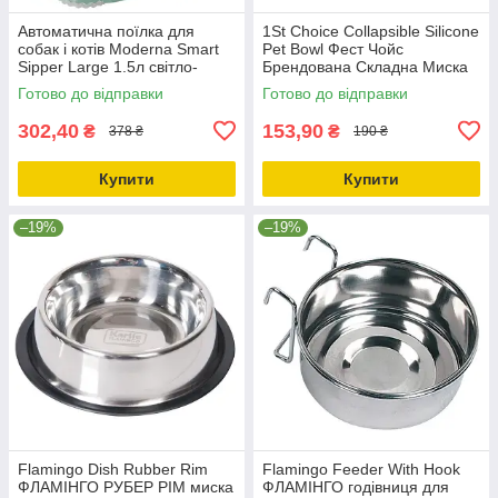
Автоматична поїлка для
1St Choice Collapsible Silicone
собак і котів Moderna Smart
Pet Bowl Фест Чойс
Sipper Large 1.5л світло-
Брендована Складна Миска
зелена (H140378)
Для Собак Та Котів
Готово до відправки
Готово до відправки
302,40
153,90
₴
₴
378 ₴
190 ₴
Купити
Купити
–19%
–19%
Flamingo Dish Rubber Rim
Flamingo Feeder With Hook
ФЛАМІНГО РУБЕР РІМ миска
ФЛАМІНГО годівниця для