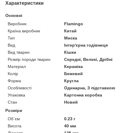
Характеристики
Основні
Виробник
Flamingo
Країна виробник
Китай
Тип
Миска
Вид
Інтер'єрна годівниця
Вид тварин
Кішки
Розмір породи тварин
Середні, Великі, Дрібні
Матеріал
Кераміка
Колір
Бежевий
Форма
Кругла
Особливості
Одинарна, З підставкою
Упаковка
Картонна коробка
Стан
Новий
Розміри
Об`єм
0.23 г
Висота
40 мм
Діаметр
125 мм