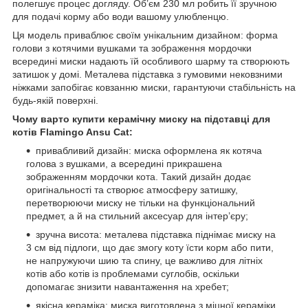
полегшує процес догляду. Об’єм 230 мл робить її зручною
для подачі корму або води вашому улюбленцю.
Ця модель приваблює своїм унікальним дизайном: форма
голови з котячими вушками та зображення мордочки
всередині миски надають їй особливого шарму та створюють
затишок у домі. Металева підставка з гумовими нековзними
ніжками запобігає ковзанню миски, гарантуючи стабільність на
будь-якій поверхні.
Чому варто купити керамічну миску на підставці для
котів Flamingo Ansu Cat:
привабливий дизайн: миска оформлена як котяча
голова з вушками, а всередині прикрашена
зображенням мордочки кота. Такий дизайн додає
оригінальності та створює атмосферу затишку,
перетворюючи миску не тільки на функціональний
предмет, а й на стильний аксесуар для інтер’єру;
зручна висота: металева підставка піднімає миску на
3 см від підлоги, що дає змогу коту їсти корм або пити,
не напружуючи шию та спину, це важливо для літніх
котів або котів із проблемами суглобів, оскільки
допомагає знизити навантаження на хребет;
якісна кераміка: миска виготовлена з міцної кераміки,