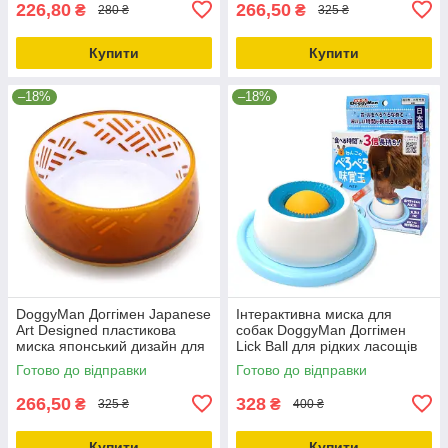
226,80
266,50
₴
₴
280 ₴
325 ₴
Купити
Купити
–18%
–18%
DoggyMan Доггімен Japanese
Інтерактивна миска для
Art Designed пластикова
собак DoggyMan Доггімен
миска японський дизайн для
Lick Ball для рідких ласощів
собак і котів жовтий 400мл
рідкого корму пюре (Z5518)
Готово до відправки
Готово до відправки
93409
266,50
328
₴
₴
325 ₴
400 ₴
Купити
Купити