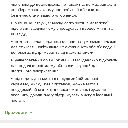
яка стійка до пошкоджень, не токсична, не має запаху й
не вбирає запах корму, що робить її абсолютно
безпечною для вашого улюбленця;
знімна конструкція: миску легко зняти з металевої
підставки, завдяки чому спрощується процес миття та
догляду;
нековзні ніжки: підставка оснащена гумовими ніжками
для стійкості, навіть якщо кіт активно їсть або п’є воду, і
допомагає підтримувати лад навколо миски;
універсальний об’єм: об’єм 230 мл ідеально підходить
для подачі порції корму або води, зручний для
щоденного використання;
підходить для миття в посудомийній машині:
керамічну миску (без підставки!) можна мити в
посудомийній машині, що економить час і зусилля
власника, даючи змогу підтримувати миску в ідеальній
чистоті.
Приховати