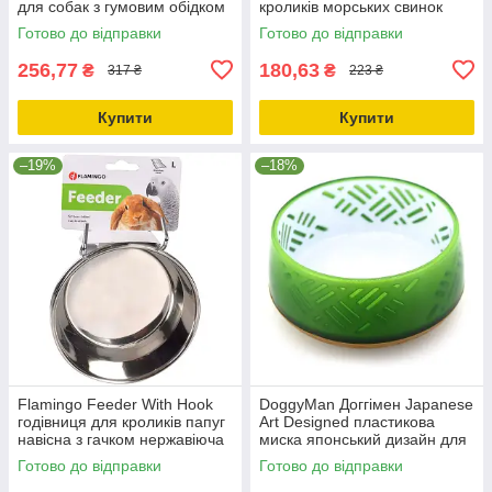
для собак з гумовим обідком
кроликів морських свинок
нержавіюча сталь 1.59 | d=23
середніх папуг навісна з
Готово до відправки
Готово до відправки
см
гачками 0.6
256,77
180,63
₴
₴
317 ₴
223 ₴
Купити
Купити
–19%
–18%
Flamingo Feeder With Hook
DoggyMan Доггімен Japanese
годівниця для кроликів папуг
Art Designed пластикова
навісна з гачком нержавіюча
миска японський дизайн для
сталь d = 15 см 0.98
собак і котів зелений 400мл
Готово до відправки
Готово до відправки
93407