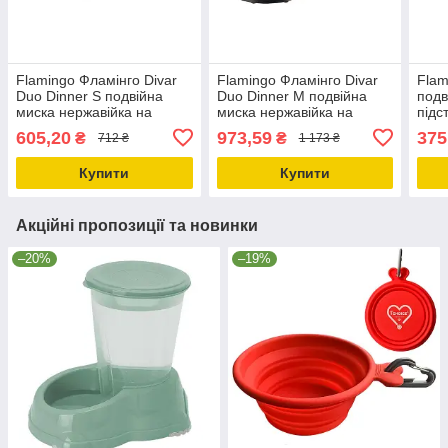
Flamingo Фламінго Divar
Flamingo Фламінго Divar
Flam
Duo Dinner S подвійна
Duo Dinner M подвійна
подв
миска нержавійка на
миска нержавійка на
підс
підставці для собак і котів
підставці для собак і котів
нерж
605,20
973,59
375
₴
₴
712 ₴
1 173 ₴
2х230мл (520523)
2х470мл (520524)
2х75
Купити
Купити
Акційні пропозиції та новинки
–20%
–19%