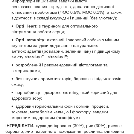
мікрофлори кишківника завдяки вмісту
легкозасвоюваних інгредієнтів, додаванню дієтичної
клітковини і пребіотиків (ФОС 0.5%, МОС 0.1%), а також
відсутності в складі кукурудзи і пшениці (без глютену);
Opti Heart:
з таурином для оптимального
підтримання роботи серця;
Opti Immunity:
активний і здоровий собака з міцним
імунітетом завдяки додаванню натуральних
антиоксидантів (розмарин, зелений чай) і підвищеному
вмісту вітаміну С і вітаміну Е;
розроблений і рекомендований дієтологами та
ветеринарами;
без штучних ароматизаторів, барвників і підсилювачів
смаку;
чорнобривці – джерело лютеїну, який корисний для
здорового зору;
здоровий гормональний фон і обмінні процеси,
зокрема, метаболізм кальцію і фосфору, завдяки
морським водоростям (аскофілум).
ІНГРЕДІЄНТИ:
курка дегідрована (30%), рис (30%), рисове
борошно, жир тваринного походження, рослинна клітковина