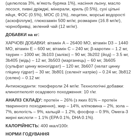
(целюлоза 3%, м’якоть буряка 1%), насіння льону, масло
лосося, пивні дріжджі, мінерали, криль (0.5%), сухі цільні
яйця, ФОС (0.5%), МОС (0.1%), лецитин, морські водорості
(аскофіллум), глюкозамін 500 мг/кг, розмарин (16.8 мг/кг),
чорнобривці, зелений чай (12 мг/кг).
ДОБАВКИ на кг:
ХАРЧОВІ ДОБАВКИ: вітамін А – 26400 МО, вітамін D3 – 1440
МО, вітамін Е – 600 мг, вітамін С – 240 мг, β-каротин – 1.2 мг,
таурин – 1000 мг, 3b103 (залізо) – 90 мг, 3b202 (йод) – 3.5 мг,
3b405 (мідь) – 12 мг, 3b503 (марганець) – 60 мг, 3b605
(сульфат цинку моногідрат) – 120 мг, 3b607 (хелат цинку
гліцину гідрат) – 30 мг, 3b801 (селеніт натрію) – 0.24 мг, 3b812
(селен) – 0.12 мг.
Антиоксиданти: токофероли 24 мг/кг. Технологічні добавки:
клиноптилоліт осадового походження: 10 г/кг.
АНАЛІЗ СКЛАДУ:
протеїн – 26% (з яких 81% – протеїн
тваринного походження), жир – 14%, клітковина – 2%, зола –
7%, вологість – 9%, кальцій – 1.2%, фосфор – 0.9%, Омега-3
жирні кислоти – 1.1% (EPA 0.1%, DHA 0.1%).
КАЛОРІЙНІСТЬ:
400 ккал/100г.
НОРМИ ГОДУВАННЯ