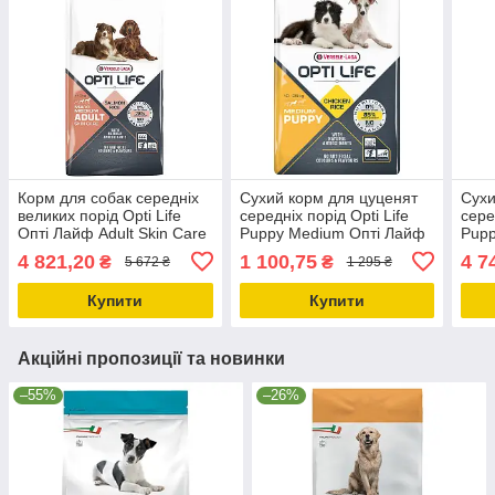
Корм для собак середніх
Сухий корм для цуценят
Сухи
великих порід Opti Life
середніх порід Opti Life
сере
Опті Лайф Adult Skin Care
Puppy Medium Опті Лайф
Pupp
Medium&Maxi з лососем
Медіум Паппі з куркою
Папп
4 821,20
1 100,75
4 7
₴
₴
5 672 ₴
1 295 ₴
12.5кг(311479)
2.5кг (311530)
12.5
Купити
Купити
Акційні пропозиції та новинки
–55%
–26%