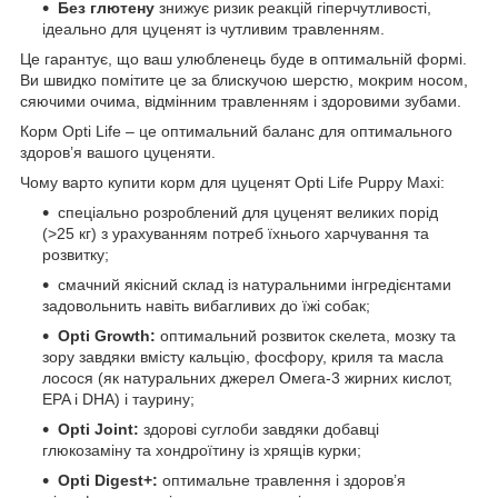
Без глютену
знижує ризик реакцій гіперчутливості,
ідеально для цуценят із чутливим травленням.
Це гарантує, що ваш улюбленець буде в оптимальній формі.
Ви швидко помітите це за блискучою шерстю, мокрим носом,
сяючими очима, відмінним травленням і здоровими зубами.
Корм Opti Life – це оптимальний баланс для оптимального
здоров’я вашого цуценяти.
Чому варто купити корм для цуценят Opti Life Puppy Maxi:
спеціально розроблений для цуценят великих порід
(>25 кг) з урахуванням потреб їхнього харчування та
розвитку;
смачний якісний склад із натуральними інгредієнтами
задовольнить навіть вибагливих до їжі собак;
Opti Growth:
оптимальний розвиток скелета, мозку та
зору завдяки вмісту кальцію, фосфору, криля та масла
лосося (як натуральних джерел Омега-3 жирних кислот,
EPA і DHA) і таурину;
Opti Joint:
здорові суглоби завдяки добавці
глюкозаміну та хондроїтину із хрящів курки;
Opti Digest+:
оптимальне травлення і здоров’я