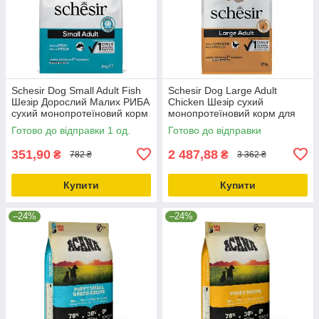
Schesir Dog Small Adult Fish
Schesir Dog Large Adult
Шезір Дорослий Малих РИБА
Chicken Шезір сухий
сухий монопротеїновий корм
монопротеїновий корм для
для собак Малих порід
собак великих порід 12кг
Готово до відправки 1 од.
Готово до відправки
2кг_ДО 11.10.25
351,90
2 487,88
₴
₴
782 ₴
3 362 ₴
Купити
Купити
–24%
–24%