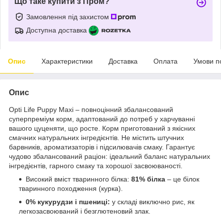
Що таке купити з Пром?
Замовлення під захистом
Доступна доставка
Опис
Характеристики
Доставка
Оплата
Умови п
Опис
Opti Life Puppy Maxi – повноцінний збалансований
суперпреміум корм, адаптований до потреб у харчуванні
вашого цуценяти, що росте. Корм приготований з якісних
смачних натуральних інгредієнтів. Не містить штучних
барвників, ароматизаторів і підсилювачів смаку. Гарантує
чудово збалансований раціон: ідеальний баланс натуральних
інгредієнтів, гарного смаку та хорошої засвоюваності.
Високий вміст тваринного білка:
81% білка
– це білок
тваринного походження (курка).
0% кукурудзи і пшениці:
у складі виключно рис, як
легкозасвоюваний і безглютеновий злак.