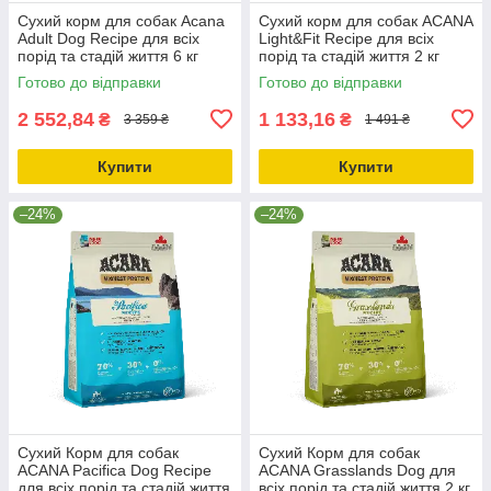
Сухий корм для собак Acana
Сухий корм для собак ACANA
Adult Dog Recipe для всіх
Light&Fit Recipe для всіх
порід та стадій життя 6 кг
порід та стадій життя 2 кг
(a52560)
(a51220)
Готово до відправки
Готово до відправки
2 552,84
1 133,16
₴
₴
3 359 ₴
1 491 ₴
Купити
Купити
–24%
–24%
Сухий Корм для собак
Сухий Корм для собак
ACANA Pacifica Dog Recipe
ACANA Grasslands Dog для
для всіх порід та стадій життя
всіх порід та стадій життя 2 кг