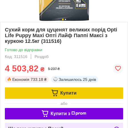
Сухий корм для цуценят великих порід Opti
Life Puppy Maxi Опті Лайф Паппі Максі з
куркою 12.5кг (311516)
Готово до відправки
Код: 311516
Роздріб
4 503,82
₴
5 237 ₴
Економія
733.18 ₴
Залишилось
25 днів
Купити
або
Купити з