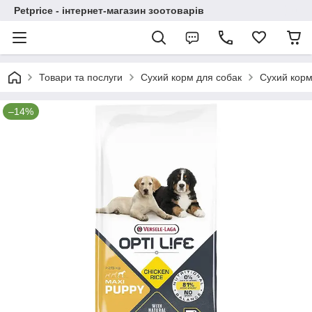
Petprice - інтернет-магазин зоотоварів
Товари та послуги
Сухий корм для собак
Сухий корм 
–14%