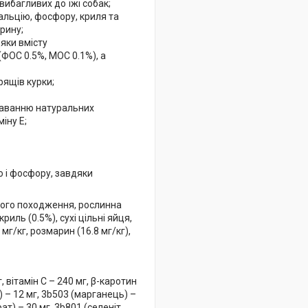
вибагливих до їжі собак;
альцію, фосфору, криля та
рину;
яки вмісту
(ФОС 0.5%, МОС 0.1%), а
рящів курки;
одаванню натуральних
іну Е;
ю і фосфору, завдяки
ного походження, рослинна
риль (0.5%), сухі цільні яйця,
мг/кг, розмарин (16.8 мг/кг),
 вітамін С – 240 мг, β-каротин
ь) – 12 мг, 3b503 (марганець) –
ат) – 30 мг, 3b801 (селеніт