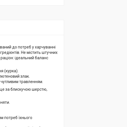
ваний до потреб у харчуванні
гредієнтів. Не містить штучних
 раціон: ідеальний баланс
я (курка).
глютеновий злак.
з чутливим травленням.
 це за блискучою шерстю,
няти.
ям потреб їхнього