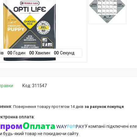
ів
0
0
Годин
0
0
Хвилин
0
0
Секунд
дправки
Код:
311547
повернення товару протягом 14 днів
за рахунок покупця
У компанії підключені еле
и будь-який товар не покидаючи сайту.