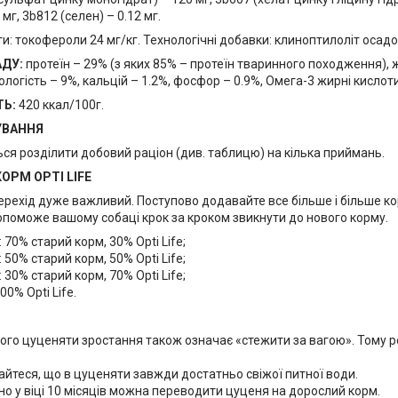
 мг, 3b812 (селен) – 0.12 мг.
: токофероли 24 мг/кг. Технологічні добавки: клиноптилоліт осадо
АДУ:
протеїн – 29% (з яких 85% – протеїн тваринного походження), ж
вологість – 9%, кальцій – 1.2%, фосфор – 0.9%, Омега-3 жирні кислоти
ТЬ:
420 ккал/100г.
УВАННЯ
ся розділити добовий раціон (див. таблицю) на кілька приймань.
КОРМ OPTI LIFE
рехід дуже важливий. Поступово додавайте все більше і більше кор
опоможе вашому собаці крок за кроком звикнути до нового корму.
: 70% старий корм, 30% Opti Life;
: 50% старий корм, 50% Opti Life;
: 30% старий корм, 70% Opti Life;
00% Opti Life.
го цуценяти зростання також означає «стежити за вагою». Тому р
йтеся, що в цуценяти завжди достатньо свіжої питної води.
о у віці 10 місяців можна переводити цуценя на дорослий корм.