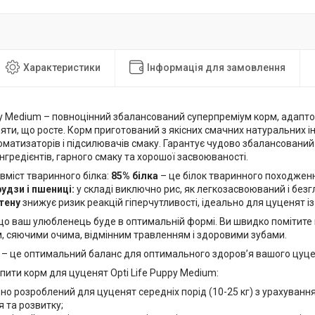
Характеристики
Інформація для замовлення
py Medium – повноцінний збалансований суперпреміум корм, адапто
ти, що росте. Корм приготований з якісних смачних натуральних ін
оматизаторів і підсилювачів смаку. Гарантує чудово збалансований
нгредієнтів, гарного смаку та хорошої засвоюваності.
вміст тваринного білка:
85% білка
– це білок тваринного походженн
удзи і пшениці:
у складі виключно рис, як легкозасвоюваний і без
тену
знижує ризик реакцій гіперчутливості, ідеально для цуценят і
 що ваш улюбленець буде в оптимальній формі. Ви швидко помітите
, сяючими очима, відмінним травленням і здоровими зубами.
fe – це оптимальний баланс для оптимального здоров’я вашого цуце
пити корм для цуценят Opti Life Puppy Medium:
но розроблений для цуценят середніх порід (10-25 кг) з урахуванн
 та розвитку;