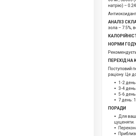
натрію) – 0.24
Антиоксиданти
АНАЛІЗ СКЛ
зола – 7.5%, 
КАЛОРІЙНІС
НОРМИ ГОД
Рекомендуєть
ПЕРЕХІД НА 
Поступовий пе
раціону. Це д
1-2 день
3-4 день
5-6 день
7 день: 1
ПОРАДИ
Для вашо
цуценяти.
Перекона
Приблизн