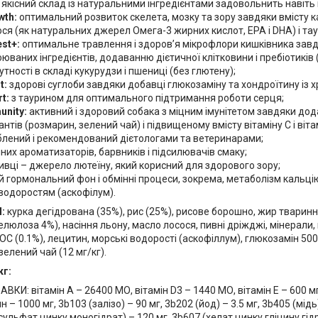
якісний склад із натуральними інгредієнтами задовольнить навіть 
wth:
оптимальний розвиток скелета, мозку та зору завдяки вмісту к
ся (як натуральних джерел Омега-3 жирних кислот, EPA і DHA) і тау
est+:
оптимальне травлення і здоров’я мікрофлори кишківника завд
юваних інгредієнтів, додаванню дієтичної клітковини і пребіотиків 
утності в складі кукурудзи і пшениці (без глютену);
t:
здорові суглоби завдяки добавці глюкозаміну та хондроїтину із х
rt:
з таурином для оптимального підтримання роботи серця;
unity:
активний і здоровий собака з міцним імунітетом завдяки д
нтів (розмарин, зелений чай) і підвищеному вмісту вітаміну С і вітам
лений і рекомендований дієтологами та ветеринарами;
них ароматизаторів, барвників і підсилювачів смаку;
вці – джерело лютеїну, який корисний для здорового зору;
 гормональний фон і обмінні процеси, зокрема, метаболізм кальці
водоростям (аскофілум).
:
курка дегідрована (35%), рис (25%), рисове борошно, жир тварин
елюлоза 4%), насіння льону, масло лосося, пивні дріжджі, мінерали, к
ОС (0.1%), лецитин, морські водорості (аскофіллум), глюкозамін 500 
зелений чай (12 мг/кг).
кг:
КИ: вітамін А – 26400 МО, вітамін D3 – 1440 МО, вітамін Е – 600 мг,
ин – 1000 мг, 3b103 (залізо) – 90 мг, 3b202 (йод) – 3.5 мг, 3b405 (мід
(сульфат цинку моногідрат) – 120 мг, 3b607 (хелат цинку гліцину гідр