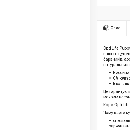
Опис
Opti Life Pup
вашого цуценя
барвників, ар
натуральних і
Високий 
0% кукур
Без глю
Це гарантує,
мокрим носом
Корм Opti Li
Чому варто ку
спеціаль
харчування