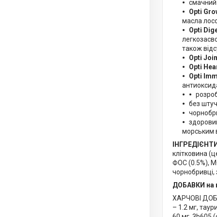
смачний 
Opti Gro
масла лосо
Opti Dig
легкозасво
також відс
Opti Join
Opti Hea
Opti Imm
антиоксида
розроб
без штуч
чорнобри
здоровий
морським 
ІНГРЕДІЄНТИ
клітковина (ц
ФОС (0.5%), М
чорнобривці, 
ДОБАВКИ на 
ХАРЧОВІ ДОБАВ
– 1.2 мг, таур
60 мг, 3b605 