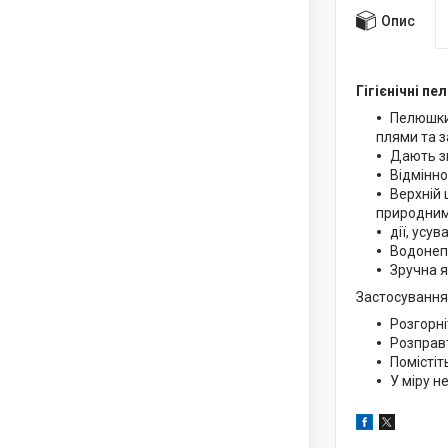
Опис
Гігієнічні п
Пелюшки 
плями та з
Дають з
Відмінно
Верхній 
природним 
дії, усу
Водонепр
Зручна я
Застосування
Розгорні
Розправт
Помістіт
У міру н