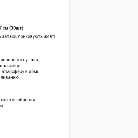
7 см (30шт)
 запахи, приховують жовті
тивованого вугілля,
альній дії.
у атмосферу в домі.
роливанню.
 лежака улюбленця.
я.