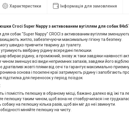
Характеристики
Інформація для замовлення
елюшки Croci Super Nappy з активованим вугіллям для собак 84х5
для собак "Super Nappy" CROCI з активованим вугіллям зменшують
ахищають житло, забезпечуючи максимальну гігієну та безпеку.
могу швидко привчити тварину до туалету.
 утримують ввібрану рідину всередині пелюшки.
шар вбирає рідину, а проміжний, знову ж таки завдяки наявності ак
чином зменшує всі види неприємних запахів, завдяки його відбілюв
ває дратівливі жовті плями від сечі та гарантує максимально приємн
оникна основа і посилені краї затримують рідину і запобігають п
к підстилка для переносок у період поїздок
:
ть і помістіть пелюшку в обраному місці, бажано далеко від їжі та
е пелюшку таким чином, щоб вона не стовбурчилася і не грудкалас
ь собаку на пелюшку кілька разів, щоб він міг до неї звикнути.
еобхідності міняйте пелюшку на чисту.