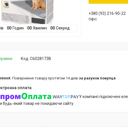
+380 (93) 216-90-22
Офіс
ів
0
0
Годин
0
0
Хвилин
0
0
Секунд
дправки
Код:
C6028173B
повернення товару протягом 14 днів
за рахунок покупця
У компанії підключені еле
и будь-який товар не покидаючи сайту.