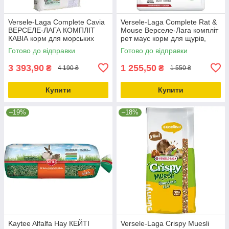
Versele-Laga Complete Cavia
Versele-Laga Complete Rat &
ВЕРСЕЛЕ-ЛАГА КОМПЛІТ
Mouse Верселе-Лага компліт
КАВІА корм для морських
рет маус корм для щурів,
свинок 8 кг (615225)
мишей 2 кг
Готово до відправки
Готово до відправки
3 393,90
1 255,50
₴
₴
4 190 ₴
1 550 ₴
Купити
Купити
–19%
–18%
Kaytee Alfalfa Hay КЕЙТІ
Versele-Laga Crispy Muesli