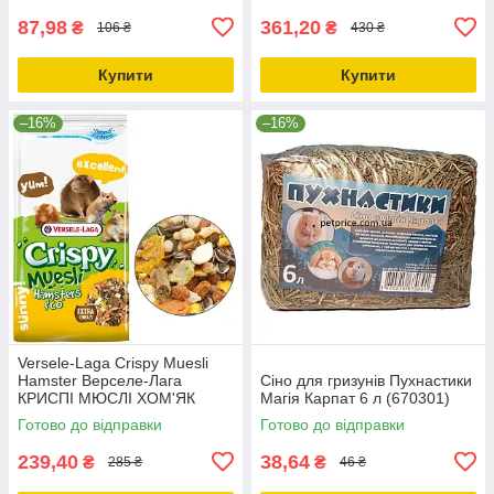
87,98
361,20
₴
₴
106 ₴
430 ₴
Купити
Купити
–16%
–16%
Versele-Laga Crispy Muesli
Hamster Верселе-Лага
Сіно для гризунів Пухнастики
КРИСПІ МЮСЛІ ХОМ'ЯК
Магія Карпат 6 л (670301)
корм для хом'яків щурів
Готово до відправки
Готово до відправки
мишей піщанок 1кг
239,40
38,64
₴
₴
285 ₴
46 ₴