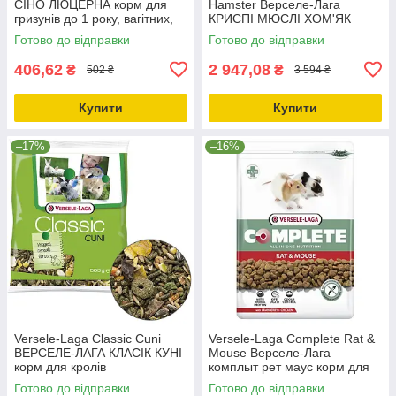
СІНО ЛЮЦЕРНА корм для
Hamster Верселе-Лага
гризунів до 1 року, вагітних,
КРИСПІ МЮСЛІ ХОМ'ЯК
годуючих
корм для хом'яків щурів
Готово до відправки
Готово до відправки
мишей піщанок 20кг
406,62
2 947,08
₴
₴
502 ₴
3 594 ₴
Купити
Купити
–17%
–16%
Versele-Laga Classic Cuni
Versele-Laga Complete Rat &
ВЕРСЕЛЕ-ЛАГА КЛАСІК КУНІ
Mouse Верселе-Лага
корм для кролів
комплыт рет маус корм для
щурів, мишей 500 гр
Готово до відправки
Готово до відправки
(612989)