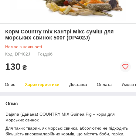
Корм Country mix Кантрі Мікс суміш для
морських свинок 500г (DP402J)
Немає в наявності
Код: DP402J
Роздріб
130
₴
Опис
Характеристики
Доставка
Оплата
Умови 
Опис
Dajana (Дайана) COUNTRY MIX Guinea Pig – корм для
морських свинок
Для таких тварин, як морські свинки, абсолютно не підходить
більшість висококалорійних кормів, що містять боби, горіхи,