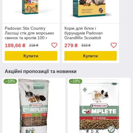
Padovan Stix Country
Корм для білок і
Ласощі стік для морських
бурундуків Padovan
свинок та кролів 100 г
GrandMix Scoiattoli
(PP00210)
Грандмікс Скоятолі суміш
189,66
279
₴
₴
218 ₴
310 ₴
750г (PP00188)
8001254001883
Купити
Купити
Акційні пропозиції та новинки
–19%
–19%