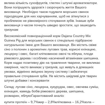
велика кількість сухофруктів, глютен і штучні ароматизатори.
Вони погіршують здоров’я і скорочують життя Вашого
вихованця. Необхідно також годувати морських свинок
підходящим для них харчуванням, щоб не зіткнутися з
проблемою не рівномірного сточування зубів. Інакше зуби
вихованця з часом почнуть швидко зростати, що зашкодить
гризунам
Високоякісний повнораціонний корм Dajana Country Mix
Guinea Pig для морських свинок є спеціально підібраною
натуральною їжею для Вашого вихованця. Він містить свіже
сіно з полонин з ароматних лугових трав, корисні ехінацею,
люцерну і овес, багаті клітковиною овочі та яблука, плоди
ріжкового дерева і особливо насичений вітамінами шипшина.
Корм надає позитивну дію на травлення тварини, не викликає
ожиріння, часто виникає у гризунів, що живуть в домашніх
умовах, відмінно зміцнює імунну систему і забезпечує
правильне сточування зубів. Не містить шкідливі для тварин
штучні добавки і консерванти
Склад: лугове сіно, люцерна, кукурудза, овес, овочева суміш,
ехінацея, камедь бобів ріжкового дерева, шипшина,
розмарин, яблукоГарантований аналіз:
купити протеїн – 9,7%жир – 2,8%клітковина – 16,2%зола –