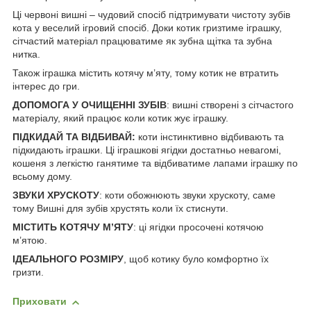
Ці червоні вишні – чудовий спосіб підтримувати чистоту зубів
кота у веселий ігровий спосіб. Доки котик гризтиме іграшку,
сітчастий матеріал працюватиме як зубна щітка та зубна
нитка.
Також іграшка містить котячу м’яту, тому котик не втратить
інтерес до гри.
ДОПОМОГА У ОЧИЩЕННІ ЗУБІВ
: вишні створені з сітчастого
матеріалу, який працює коли котик жує іграшку.
ПІДКИДАЙ ТА ВІДБИВАЙ:
коти інстинктивно відбивають та
підкидають іграшки. Ці іграшкові ягідки достатньо невагомі,
кошеня з легкістю ганятиме та відбиватиме лапами іграшку по
всьому дому.
ЗВУКИ ХРУСКОТУ
: коти обожнюють звуки хрускоту, саме
тому Вишні для зубів хрустять коли їх стиснути.
МІСТИТЬ КОТЯЧУ М’ЯТУ
: ці ягідки просочені котячою
м’ятою.
ІДЕАЛЬНОГО РОЗМІРУ
, щоб котику було комфортно їх
гризти.
Приховати