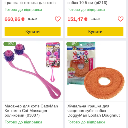
іграшка кігтеточка для котів
собак 10.5 см (pt216)
Готово до відправки
Готово до відправки
660,96
151,47
₴
₴
816 ₴
187 ₴
Купити
Купити
–19%
–18%
Масажер для котів CattyMan
Жувальна іграшка для
Кеттімен Cat Massager
чищення зубів собак
роликовий (83087)
DoggyMan Loofah Doughnut
пончик люфа карамель
Готово до відправки
Готово до відправки
(85393)