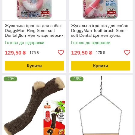
Жувальна іграшка для собак
Жувальна іграшка для собак
DoggyMan Ring Semi-soft
DoggyMan Toothbrush Semi-
Dental Доггімен кільце персик
soft Dental Догімен зубна
(85800)
щітка персик (85799)
Готово до відправки
Готово до відправки
129,50
129,50
₴
₴
175 ₴
175 ₴
Купити
Купити
–20%
–19%