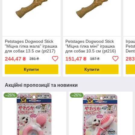
Petstages Dogwood Stick
Petstages Dogwood Stick
Ігра
"Міцна гілка мала" іграшка
"Міцна гілка міні" іграшка
Pets
для собак 13.5 см (pt217)
для собак 10.5 см (pt216)
Dent
з ко
244,47
151,47
283
₴
₴
281 ₴
187 ₴
х2шт
Купити
Купити
Акційні пропозиції та новинки
–26%
–26%