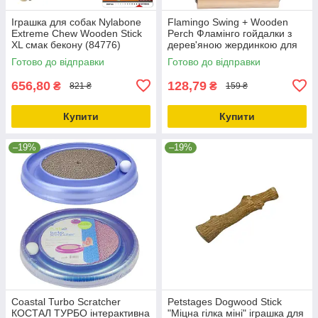
Іграшка для собак Nylabone
Flamingo Swing + Wooden
Extreme Chew Wooden Stick
Perch Фламінго гойдалки з
XL смак бекону (84776)
дерев'яною жердинкою для
птахів 0
Готово до відправки
Готово до відправки
656,80
128,79
₴
₴
821 ₴
159 ₴
Купити
Купити
–19%
–19%
Coastal Turbo Scratcher
Petstages Dogwood Stick
КОСТАЛ ТУРБО інтерактивна
"Міцна гілка міні" іграшка для