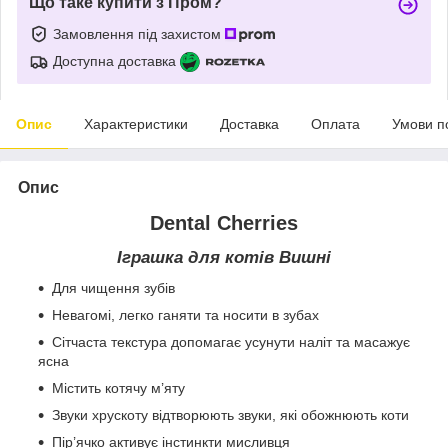
Що таке купити з Пром?
Замовлення під захистом
Доступна доставка
Опис
Характеристики
Доставка
Оплата
Умови п
Опис
Dental Cherries
Іграшка для котів Вишні
Для чищення зубів
Невагомі, легко ганяти та носити в зубах
Сітчаста текстура допомагає усунути наліт та масажує
ясна
Містить котячу м’яту
Звуки хрускоту відтворюють звуки, які обожнюють коти
Пір’ячко активує інстинкти мисливця